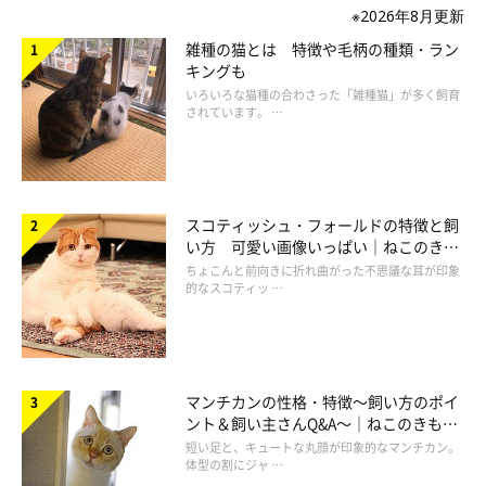
※2026年8月更新
雑種の猫とは 特徴や毛柄の種類・ラン
キングも
いろいろな猫種の合わさった「雑種猫」が多く飼育
されています。 …
スコティッシュ・フォールドの特徴と飼
い方 可愛い画像いっぱい｜ねこのきも
ち 猫図鑑
ちょこんと前向きに折れ曲がった不思議な耳が印象
的なスコティッ …
マンチカンの性格・特徴～飼い方のポイ
ント＆飼い主さんQ&A～｜ねこのきもち
猫図鑑
短い足と、キュートな丸顔が印象的なマンチカン。
体型の割にジャ …