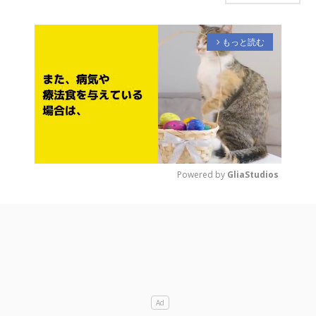
もっと読む
arrow_forward_ios
Powered by 
GliaStudios
M
u
t
e