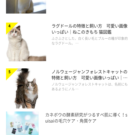
ラグドールの特徴と飼い方 可愛い画像
いっぱい｜ねこのきもち 猫図鑑
ふさふさとした、白く長い毛とブルーの瞳が印象的
なラグドール。 …
ノルウェージャンフォレストキャットの
特徴と飼い方 可愛い画像いっぱい｜ね
このきもち 猫図鑑
ノルウェージャンフォレストキャットは、名前にも
あるようにノル …
カネボウの酵素研究がつるすべ肌に導く！s
uisaiの毛穴ケア・角質ケア