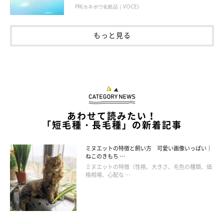
PR(カネボウ化粧品｜VOCE)
もっと見る
あわせて読みたい！
「短毛種・長毛種」の新着記事
ミヌエットの特徴と飼い方 可愛い画像いっぱい｜
ねこのきもち …
ミヌエットの特徴（性格、大きさ、毛色の種類、価
格相場、心配な …