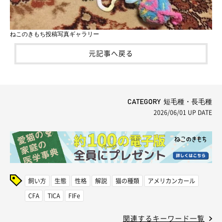
ねこのきもち投稿写真ギャラリー
元記事へ戻る
CATEGORY 短毛種・長毛種
2026/06/01
UP DATE
飼い方
生態
性格
解説
猫の種類
アメリカンカール
CFA
TICA
FIFe
関連するキーワード一覧