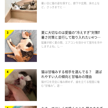
医師が解説
暑い日に猫の姿を探すと、廊下や玄関、床の上な
ど、さっきまでと …
夏に大切なのは愛猫の“冷えすぎ”対策⁉
暑さ対策と並行して取り入れたい4つの
工夫
猛暑が続く夏の間、エアコンを効かせて室内を冷や
しますよね。し …
猫は甘噛みする相手を選んでる？ 選ば
れやすい人の傾向と甘噛みの理由
猫が口を完全に噛み締めず、歯を立てる程度に噛
む“甘噛み”。遊 …