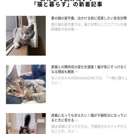
「猫と暮らす」の新着記事
夏の猫の留守番、出かける前に見直したい安全対策
夏の猫の留守番では、暑さ対策としてエアコンの連
続運転や水の複 …
愛猫との関係性の変化を調査！猫が急にそっけなく
なる理由も獣医 …
ねこのきもちWEB MAGAZINEでは、「一緒に暮らし
てい …
成猫になっても甘えたい！猫が子猫気分になってい
るときに見せる …
猫は成猫になってからも、子猫気分のスイッチが入
ることが。そん …