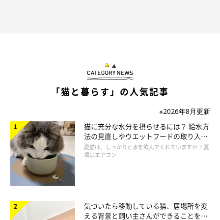
「猫と暮らす」の人気記事
※2026年8月更新
猫に充分な水分を摂らせるには？ 給水方
法の見直しやウエットフードの取り入れ
方を解説
愛猫は、しっかりと水を飲んでくれていますか？ 夏
場はエアコン …
気づいたら移動している猫、居場所を変
える背景と飼い主さんができることを獣