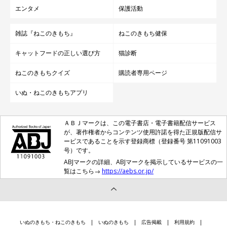
エンタメ
保護活動
雑誌『ねこのきもち』
ねこのきもち健保
キャットフードの正しい選び方
猫診断
ねこのきもちクイズ
購読者専用ページ
いぬ・ねこのきもちアプリ
ＡＢＪマークは、この電子書店・電子書籍配信サービス
が、著作権者からコンテンツ使用許諾を得た正規版配信サ
ービスであることを示す登録商標（登録番号 第11091003
号）です。
ABJマークの詳細、ABJマークを掲示しているサービスの一
覧はこちら→
https://aebs.or.jp/
いぬのきもち・ねこのきもち
いぬのきもち
広告掲載
利用規約