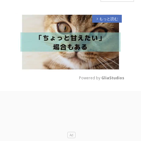
もっと読む
arrow_forward_ios
Powered by 
GliaStudios
M
u
t
e