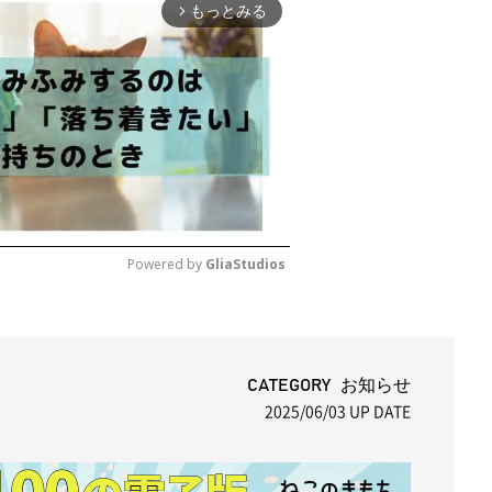
もっとみる
arrow_forward_ios
Powered by 
GliaStudios
M
u
t
CATEGORY お知らせ
2025/06/03
UP DATE
e