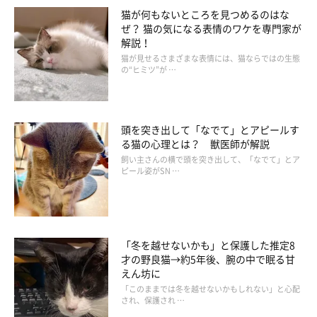
猫が何もないところを見つめるのはな
ぜ？ 猫の気になる表情のワケを専門家が
解説！
猫が見せるさまざまな表情には、猫ならではの生態
の“ヒミツ”が …
頭を突き出して「なでて」とアピールす
る猫の心理とは？ 獣医師が解説
飼い主さんの横で頭を突き出して、「なでて」とア
ピール姿がSN …
「冬を越せないかも」と保護した推定8
才の野良猫→約5年後、腕の中で眠る甘
えん坊に
「このままでは冬を越せないかもしれない」と心配
され、保護され …