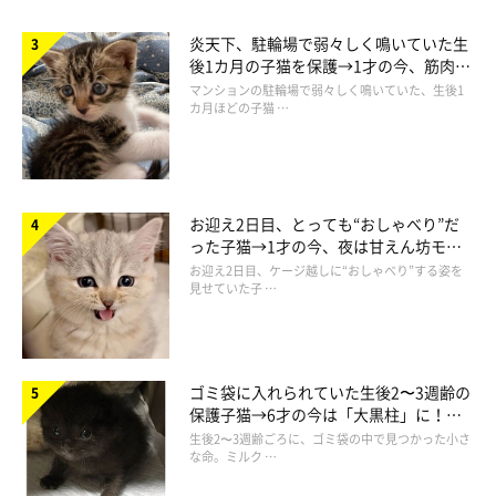
炎天下、駐輪場で弱々しく鳴いていた生
後1カ月の子猫を保護→1才の今、筋肉質
でツンデレなコに成長
マンションの駐輪場で弱々しく鳴いていた、生後1
カ月ほどの子猫 …
お迎え2日目、とっても“おしゃべり”だ
った子猫→1才の今、夜は甘えん坊モー
ドになるコに成長！
お迎え2日目、ケージ越しに“おしゃべり”する姿を
見せていた子 …
ゴミ袋に入れられていた生後2〜3週齢の
保護子猫→6才の今は「大黒柱」に！
美しい黒猫に成長した姿にグッとくる
生後2〜3週齢ごろに、ゴミ袋の中で見つかった小さ
な命。ミルク …