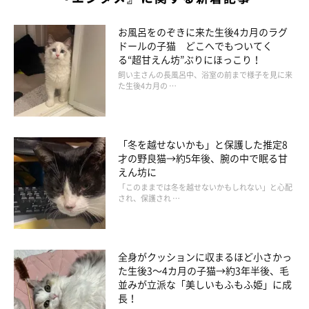
お風呂をのぞきに来た生後4カ月のラグ
ドールの子猫 どこへでもついてく
る“超甘えん坊”ぶりにほっこり！
飼い主さんの長風呂中、浴室の前まで様子を見に来
た生後4カ月の …
「冬を越せないかも」と保護した推定8
才の野良猫→約5年後、腕の中で眠る甘
えん坊に
「このままでは冬を越せないかもしれない」と心配
され、保護され …
全身がクッションに収まるほど小さかっ
た生後3～4カ月の子猫→約3年半後、毛
並みが立派な「美しいもふもふ姫」に成
長！