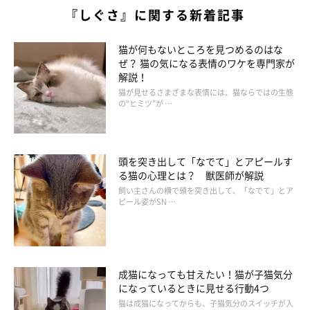
『しぐさ』に関する新着記事
猫が何もないところを見つめるのはな
ぜ？ 猫の気になる表情のワケを専門家が
解説！
猫が見せるさまざまな表情には、猫ならではの生態
の“ヒミツ”が …
頭を突き出して「なでて」とアピールす
る猫の心理とは？ 獣医師が解説
飼い主さんの横で頭を突き出して、「なでて」とア
ピール姿がSN …
成猫になっても甘えたい！猫が子猫気分
になっているときに見せる行動4つ
猫は成猫になってからも、子猫気分のスイッチが入