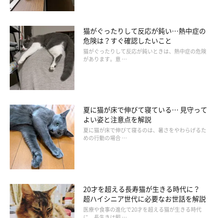
猫がぐったりして反応が鈍い…熱中症の
危険は？すぐ確認したいこと
猫がぐったりして反応が鈍いときは、熱中症の危険
があります。意 …
夏に猫が床で伸びて寝ている… 見守って
よい姿と注意点を解説
夏に猫が床で伸びて寝るのは、暑さをやわらげるた
めの行動の場合 …
20才を超える長寿猫が生きる時代に？
超ハイシニア世代に必要なお世話を解説
医療や食事の進化で20才を超える猫が生きる時代
に。長生きは飼 …