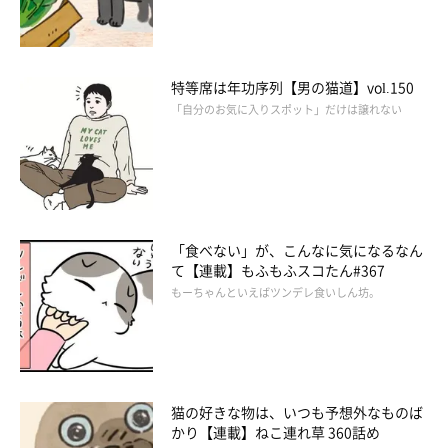
特等席は年功序列【男の猫道】vol.150
「自分のお気に入りスポット」だけは譲れない
「食べない」が、こんなに気になるなん
て【連載】もふもふスコたん#367
もーちゃんといえばツンデレ食いしん坊。
猫の好きな物は、いつも予想外なものば
かり【連載】ねこ連れ草 360話め