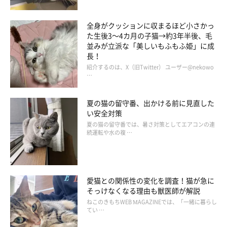
全身がクッションに収まるほど小さかっ
た生後3～4カ月の子猫→約3年半後、毛
並みが立派な「美しいもふもふ姫」に成
長！
紹介するのは、X（旧Twitter） ユーザー@nekowo
…
夏の猫の留守番、出かける前に見直した
い安全対策
夏の猫の留守番では、暑さ対策としてエアコンの連
続運転や水の複 …
愛猫との関係性の変化を調査！猫が急に
そっけなくなる理由も獣医師が解説
ねこのきもちWEB MAGAZINEでは、「一緒に暮らし
てい …