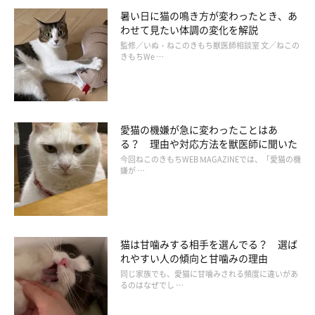
暑い日に猫の鳴き方が変わったとき、あ
わせて見たい体調の変化を解説
監修／いぬ・ねこのきもち獣医師相談室 文／ねこの
きもちWe …
愛猫の機嫌が急に変わったことはあ
る？ 理由や対応方法を獣医師に聞いた
今回ねこのきもちWEB MAGAZINEでは、「愛猫の機
嫌が …
猫は甘噛みする相手を選んでる？ 選ば
れやすい人の傾向と甘噛みの理由
同じ家族でも、愛猫に甘噛みされる頻度に違いがあ
るのはなぜでし …