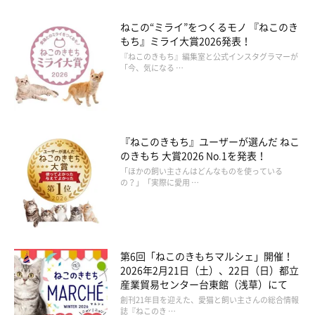
ねこの“ミライ”をつくるモノ 『ねこのき
もち』ミライ大賞2026発表！
『ねこのきもち』編集室と公式インスタグラマーが
「今、気になる …
『ねこのきもち』ユーザーが選んだ ねこ
のきもち 大賞2026 No.1を発表！
「ほかの飼い主さんはどんなものを使っている
の？」「実際に愛用 …
第6回「ねこのきもちマルシェ」開催！
2026年2月21日（土）、22日（日）都立
産業貿易センター台東館（浅草）にて
創刊21年目を迎えた、愛猫と飼い主さんの総合情報
誌『ねこのき …