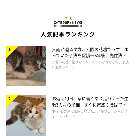
人気記事ランキング
大雨が迫る夕方、公園の花壇でうずくま
っていた子猫を保護→6年後、先住猫
と“姉妹”のような関係に
公園の花壇で動けなくなっていた小さな子猫。家族
に迎えられてか …
お迎え初日、家に着くなり走り回った生
後3カ月の子猫 すぐに家族のそばで落
ち着く姿に「迎えてよかった」
生後約3カ月で家族になった、ノルウェージャンフ
ォレストキャッ …