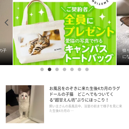
猫が何もないところを見つめるのはなぜ？ 猫の気
になる表情のワ …
お風呂をのぞきに来た生後4カ月のラグ
ドールの子猫 どこへでもついてく
る“超甘えん坊”ぶりにほっこり！
飼い主さんの長風呂中、浴室の前まで様子を見に来
た生後4カ月の …