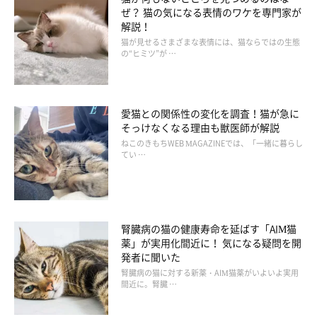
ぜ？ 猫の気になる表情のワケを専門家が
解説！
猫が見せるさまざまな表情には、猫ならではの生態
の“ヒミツ”が …
愛猫との関係性の変化を調査！猫が急に
そっけなくなる理由も獣医師が解説
ねこのきもちWEB MAGAZINEでは、「一緒に暮らし
てい …
腎臓病の猫の健康寿命を延ばす「AIM猫
薬」が実用化間近に！ 気になる疑問を開
発者に聞いた
腎臓病の猫に対する新薬・AIM猫薬がいよいよ実用
間近に。腎臓 …