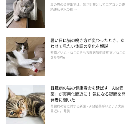
夏の猫の留守番では、暑さ対策としてエアコンの連
続運転や水の複 …
暑い日に猫の鳴き方が変わったとき、あ
わせて見たい体調の変化を解説
監修／いぬ・ねこのきもち獣医師相談室 文／ねこの
きもちWe …
腎臓病の猫の健康寿命を延ばす「AIM猫
薬」が実用化間近に！ 気になる疑問を開
発者に聞いた
腎臓病の猫に対する新薬・AIM猫薬がいよいよ実用
間近に。腎臓 …