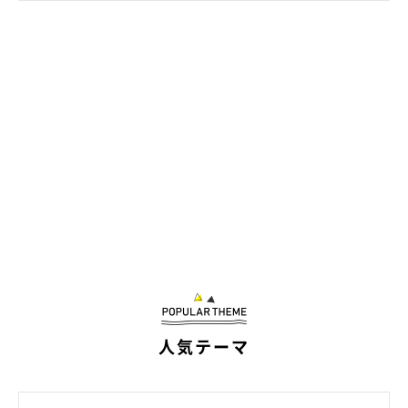
コ」
。日常ではこんな姿が見られるそうです。
飼い主さん：
「ソファでゴロゴロしているうちに下にずり落ちたり、高い場所
で足を踏み外しそうになったりすることがあります。少し危なっ
かしいところも、愛おしいポイントです。
また、人間の行動を阻止しながら甘えるところもあります。私が
服を持ってしゃがむだけで爆速で近づいてきて、床に広げた瞬
間、その上でゴロゴロ転がり始めるんです。
出かけようとすると玄関で転がって外出を妨害してきたり、その
まま抱っこすると腕にしがみつきながらスリスリしてきたりもし
人気テーマ
ます。可愛すぎて、なかなか外出できません」