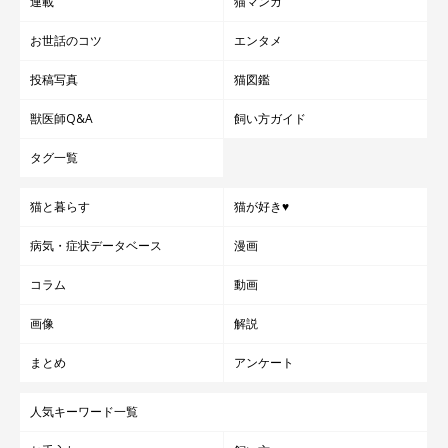
連載
猫マンガ
お世話のコツ
エンタメ
投稿写真
猫図鑑
窓際でのほっこりする光景。
獣医師Q&A
飼い方ガイド
@aka_omanju_boys
タグ一覧
いろいろな表情や一面を見せてくれるごましおくんのおかげで、
猫と暮らす
猫が好き♥
「我が家はさらに賑やかで楽しい場所になりました」
と話す飼い
主さん。
病気・症状データベース
漫画
コラム
動画
2匹との日々について、次のように思いを語ります。
画像
解説
飼い主さん：
まとめ
アンケート
「帰宅すると2匹そろって玄関までお迎えに来てくれたり、夜は
人気キーワード一覧
一緒にベッドで眠ったり。家の中を移動しても、気づけばいつも
そばにいて、2匹とは一心同体のような感覚があります。