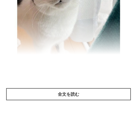
お迎えしたばかりのころのごましおくん。
@aka_omanju_boys
紹介するのは、X（旧Twitter）ユーザー
全文を読む
@aka_omanju_boys
さん
の愛猫・ごましおくん（取材時5才）。ごましおくんは元保護猫
で、生後9〜10カ月ごろに飼い主さんの家にやってきました。