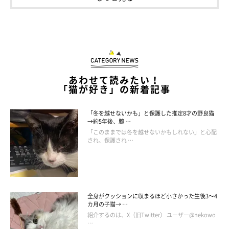
見た目以外にも変化がありました。最初はどちらかというとあま
り鳴かないコだったごましおくんですが、おとなになってから
は、よく鳴いて気持ちを伝える“おしゃべりなコ”に。
もともと先住猫・ちゃかくん（取材時6才）がおしゃべり好き
で、飼い主さんがごましおくんにも同じようにたくさん話しかけ
あわせて読みたい！
「猫が好き」の新着記事
ていたところ、いつの間にかちゃかくんと同じくらいおしゃべり
するようになったのだそう。
「冬を越せないかも」と保護した推定8才の野良猫
→約5年後、腕 …
「このままでは冬を越せないかもしれない」と心配
「起きて〜」「ゴハン〜」「なでて〜」
など、毎日さまざまなバ
され、保護され …
リエーションで鳴いて話しかけてくれるのだとか。
全身がクッションに収まるほど小さかった生後3～4
カ月の子猫→ …
紹介するのは、X（旧Twitter） ユーザー@nekowo
…