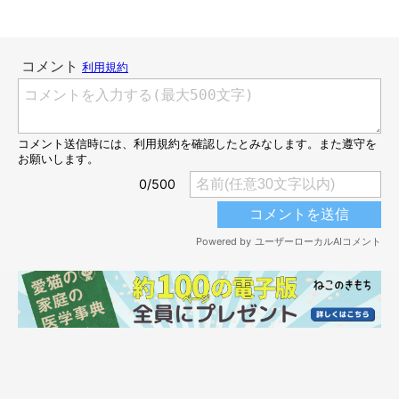
「先住猫の遊び相手を探すため、保護猫シェルターを訪れた際に
出会いました。もともとはごましおくんの兄弟を目当てに会いに
行ったのですが、
私の腕にしがみついて離れないごましおくんが
あまりにも可愛くて……。
すっかり心を掴まれて、そのままお迎
えすることにしました。
子猫のころから持病があり、少し迷いもありましたが、それ以上
に
『このコと一緒に暮らしたい』
と思わせてくれるコでした」