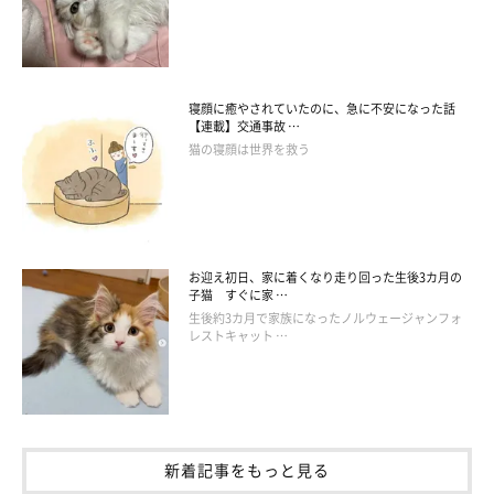
寝顔に癒やされていたのに、急に不安になった話
【連載】交通事故 …
猫の寝顔は世界を救う
お迎え初日、家に着くなり走り回った生後3カ月の
子猫 すぐに家 …
生後約3カ月で家族になったノルウェージャンフォ
レストキャット …
飼い主さんにナデナデしてもらうごましおくん。
@aka_omanju_boys
新着記事をもっと見る
そんなごましおくんは、
「どんくさくて超絶甘えん坊な性格の