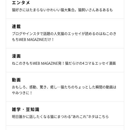
エンタメ
猫好きにはたまらないかわいい猫大集合。猫飼いさんあるあるも
連載
ブログやインスタで話題の人気猫のエッセイが読めるのはねこのき
もちWEB MAGAZINEだけ！
漫画
ねこのきもちWEB MAGAZINE発！猫だらけの4コマ＆エッセイ漫画
動画
おもしろ、感動、驚き、癒し…猫たちのちょっとした瞬間の動画は
やみつきに！
先住猫・ちゃかくんとは“ライバルのような
関係”だけれど、なんだかんだ仲良し
雑学・豆知識
明日誰かに話したくなる猫にまつわる”あれこれ”ネタはこちら