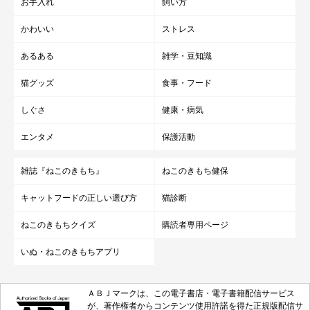
お手入れ
飼い方
かわいい
ストレス
みんなで一緒に窓辺で空を眺めながら日向ぼっこをしている時間
や、団子のようになって眠っている時間には、とくに幸せを感じ
あるある
雑学・豆知識
ます。
猫グッズ
食事・フード
しぐさ
健康・病気
2匹にはこれからもずっと健やかに、穏やかに、幸せに暮らして
ほしいと思っています」
エンタメ
保護活動
雑誌『ねこのきもち』
ねこのきもち健保
写真提供・取材協力／
@aka_omanju_boys
さん／X（旧Twitter）
取材・文／雨宮カイ
キャットフードの正しい選び方
猫診断
※この記事は投稿者さまに取材し、了承の上制作したものです。
ねこのきもちクイズ
購読者専用ページ
2026年5月時点の情報であり、現在と異なる場合があります。
いぬ・ねこのきもちアプリ
ＡＢＪマークは、この電子書店・電子書籍配信サービス
が、著作権者からコンテンツ使用許諾を得た正規版配信サ