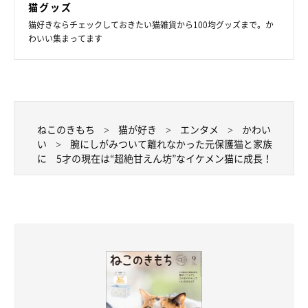
猫グッズ
猫好きならチェックしておきたい猫雑貨から100均グッズまで。か
わいい集まってます
ねこのきもち
猫が好き
エンタメ
かわい
い
腕にしがみついて離れなかった元保護猫と家族
に 5才の現在は“超絶甘えん坊”なイケメン猫に成長！
（写真左から）先住猫・ちゃかくん、ごましおくん。ちゃかくんも元保護猫
で、猫風邪で弱っていたところを保護されて、のちに飼い主さんの家にやっ
てきたそう。
@aka_omanju_boys