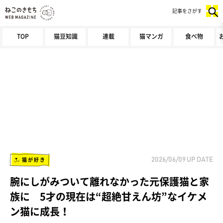
記事をさがす
TOP
猫豆知識
連載
猫マンガ
食べ物
猫が好き
2026/06/09
UP DATE
腕にしがみついて離れなかった元保護猫と家
族に 5才の現在は“超絶甘えん坊”なイケメ
ン猫に成長！