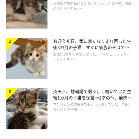
と“姉妹”のような関係に
公園の花壇で動けなくなっていた小さな子猫。家族
に迎えられてか …
お迎え初日、家に着くなり走り回った生
後3カ月の子猫 すぐに家族のそばで落
ち着く姿に「迎えてよかった」
生後約3カ月で家族になった、ノルウェージャンフ
ォレストキャッ …
炎天下、駐輪場で弱々しく鳴いていた生
後1カ月の子猫を保護→1才の今、筋肉質
でツンデレなコに成長
5才になったごましおくんがこちら。
マンションの駐輪場で弱々しく鳴いていた、生後1
カ月ほどの子猫 …
@aka_omanju_boys
それから月日は流れ、ごましおくんは5才（取材時）になりまし
た。子猫のころから“イケメン”だったそうですが、現在はさらに