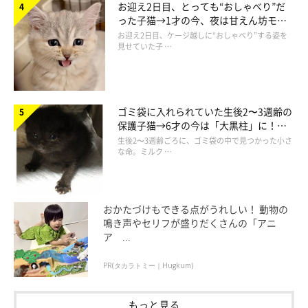
お迎え2日目、とっても“おしゃべり”だ
貫禄と格好良さに磨きがかかっているそうです。
った子猫→1才の今、夜は甘えん坊モー
ドになるコに成長！
お迎え2日目、ケージ越しに“おしゃべり”する姿を
見せていた子 …
ゴミ袋に入れられていた生後2〜3週齢の
保護子猫→6才の今は「大黒柱」に！
美しい黒猫に成長した姿にグッとくる
生後2〜3週齢ごろに、ゴミ袋の中で見つかった小さ
な命。ミルク …
おかたづけもできる点がうれしい！ 動物の
鳴き声やセリフが盛りだくさんの「アニ
ア ...
新しいものが大好きで、水へのこだわりも強いごましおくん。入れたての水
を待つ姿を、飼い主さんは「水ソムリエ」と呼んでいるのだとか。
PR(タカラトミー｜Hugkum)
@aka_omanju_boys
もっと見る