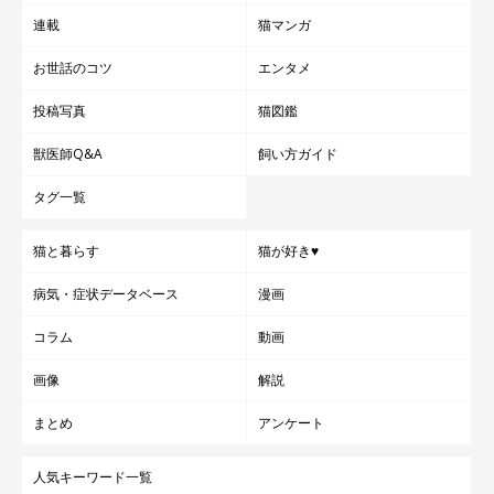
「ひとりにはしておけない！」と迎えた保護子
連載
猫マンガ
猫 約5年後、“可愛い自覚あり”な甘えん坊に成
長！
兄弟猫だけ先に里親が決まり、保健所にひとり残された子猫。「こ
お世話のコツ
エンタメ
のコをひとりには……」と迎えた飼い主さん家族の愛情で、5年後
には"自分は可愛い"と自覚した甘えん坊に成長しました。
投稿写真
猫図鑑
関連記事:
獣医師Q&A
飼い方ガイド
トンネル小窓に“顔ハメ”した猫 違和感ゼロで
顔をのぞかせる姿が可愛すぎる！
タグ一覧
ドーナツ型トンネルの小窓から覗いていたのは……。 X（旧
Twitter）ユーザー@sabinekonyansさんの愛猫・めいちゃんが見せ
た「プリントされた顔」が話題に。撮影当時の様子や、めいちゃん
猫と暮らす
猫が好き♥
と妹猫・よもぎちゃんの日々について、飼い主さんにうかがいまし
た。
関連記事:
病気・症状データベース
漫画
「おててないないとあるある」をするサビ猫姉
妹 真逆なポーズをする姿にクスッとする
コラム
動画
紹介するのは、X（旧Twitter）ユーザー@sabinekonyansさんが
「お手々ないないとあるある」と投稿していた、こちらの写真。ソ
ファの上でくつろぐ2匹の愛猫・めいちゃん、よもぎちゃんが写っ
画像
解説
ています。堂々と前足を見せる「おててあるある」ポーズをするめ
いちゃん、前足を隠す「おててないない」ポーズをするよもぎちゃ
写真提供・取材協力／
@sabinekonyans
さん／X（旧Twitter）
まとめ
アンケート
ん。可愛らしい2匹について、飼い主さんに話を聞きました。
取材・文／二宮ねこむ
※この記事は投稿者さまに取材し、了承の上制作したものです。
人気キーワード一覧