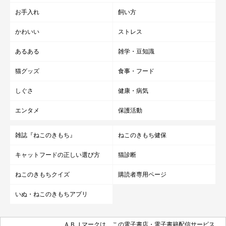
2026年5月時点の情報であり、現在と異なる場合があります。
お手入れ
飼い方
かわいい
ストレス
あるある
雑学・豆知識
猫グッズ
食事・フード
しぐさ
健康・病気
エンタメ
保護活動
雑誌『ねこのきもち』
ねこのきもち健保
キャットフードの正しい選び方
猫診断
ねこのきもちクイズ
購読者専用ページ
いぬ・ねこのきもちアプリ
ＡＢＪマークは、この電子書店・電子書籍配信サービス