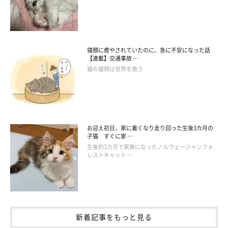
寝顔に癒やされていたのに、急に不安になった話
【連載】交通事故 …
猫の寝顔は世界を救う
お迎えして1年経ったころのめいちゃん。
@sabinekonyans
お迎え初日、家に着くなり走り回った生後3カ月の
子猫 すぐに家 …
めいちゃんと家族になった当時について、飼い主さんはこう振り
生後約3カ月で家族になったノルウェージャンフォ
レストキャット …
返ります。
飼い主さん：
「以前から、落ち着いた時間があれば猫と生活したいとずっと思
っていたので、すぐに家族にお迎えしました。第一印象は
『タヌ
新着記事をもっと見る
キの子どもみたいだな』
と思っていました（笑）」