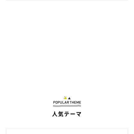
人気テーマ
小さくて心配だった子猫時代を経て、立派に
成長