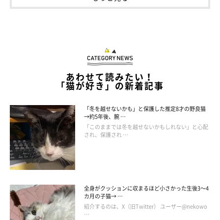
そんなときに、ペットショップで出会ったのがめいちゃんでし
た。
あわせて読みたい！
「猫が好き」の新着記事
「冬を越せないかも」と保護した推定8才の野良猫
→約5年後、腕 …
「このままでは冬を越せないかもしれない」と心配
され、保護され …
全身がクッションに収まるほど小さかった生後3～4
カ月の子猫→ …
紹介するのは、X（旧Twitter） ユーザー@nekowo
…