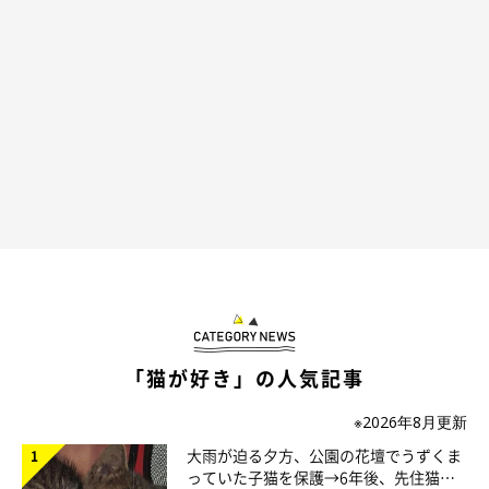
6回目の「うちのコ記念日」に撮影されためいちゃん。
@sabinekonyans
6才になった今も、めいちゃんの甘えん坊ぶりは変わらないよう
です。
6回目の「うちのコ記念日」に撮影された写真では、飼い主さん
の腕の中でおなかを見せるようにくつろぎ、まんまるな目で飼い
主さんをじーっと見つめています。表情豊かな一面も伝わる一枚
です。
「猫が好き」の人気記事
※2026年8月更新
大雨が迫る夕方、公園の花壇でうずくま
っていた子猫を保護→6年後、先住猫