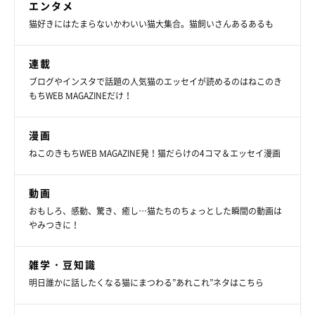
エンタメ
猫好きにはたまらないかわいい猫大集合。猫飼いさんあるあるも
連載
ブログやインスタで話題の人気猫のエッセイが読めるのはねこのき
もちWEB MAGAZINEだけ！
漫画
ねこのきもちWEB MAGAZINE発！猫だらけの4コマ＆エッセイ漫画
動画
おもしろ、感動、驚き、癒し…猫たちのちょっとした瞬間の動画は
やみつきに！
雑学・豆知識
まったりするめいちゃん。
明日誰かに話したくなる猫にまつわる”あれこれ”ネタはこちら
@sabinekonyans