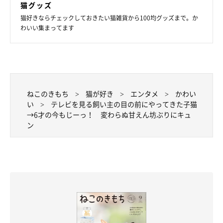
猫グッズ
お迎え当時のめいちゃんは体が小さく、標準よりも痩せ気味だっ
猫好きならチェックしておきたい猫雑貨から100均グッズまで。か
たそう。心配だった時期もありましたが、現在はそんな心配が嘘
わいい集まってます
だったかのように大きく成長し、
「絶賛ダイエット中です」
との
こと。
見た目は大きく変わった一方で、行動は子猫時代から変わってい
ねこのきもち
猫が好き
エンタメ
かわい
ないめいちゃん。飼い主さんは
「小さいころから甘えん坊で、い
い
テレビを見る飼い主の目の前にやってきた子猫
つも私の近くにいます」
と話しています。
→6才の今もじーっ！ 変わらぬ甘えん坊ぶりにキュ
ン