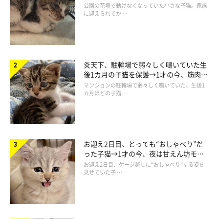
と“姉妹”のような関係に
公園の花壇で動けなくなっていた小さな子猫。家族
に迎えられてか …
炎天下、駐輪場で弱々しく鳴いていた生
後1カ月の子猫を保護→1才の今、筋肉質
でツンデレなコに成長
マンションの駐輪場で弱々しく鳴いていた、生後1
カ月ほどの子猫 …
新しい土地で迎えた家族
お迎え2日目、とっても“おしゃべり”だ
った子猫→1才の今、夜は甘えん坊モー
ドになるコに成長！
お迎え2日目、ケージ越しに“おしゃべり”する姿を
見せていた子 …