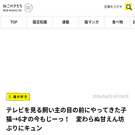
記事をさがす
TOP
猫豆知識
連載
猫マンガ
食べ物
猫が好き
2026/06/12
UP DATE
テレビを見る飼い主の目の前にやってきた子
猫→6才の今もじーっ！ 変わらぬ甘えん坊
ぶりにキュン