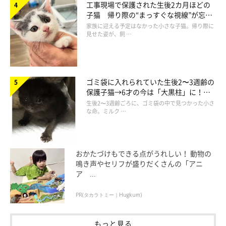
工事現場で保護された生後2カ月ほどの
子猫 帰り際の“まっすぐな視線”が忘れ
られず、家族の一員に
家族に迎える予定はなかった小さな子猫。帰り際に
見せた姿が、飼 …
ゴミ袋に入れられていた生後2〜3週齢の
保護子猫→6才の今は「大黒柱」に！
美しい黒猫に成長した姿にグッとくる
生後2〜3週齢ごろに、ゴミ袋の中で見つかった小さ
な命。ミルク …
お迎え初日のめいちゃん。
@sabinekonyans
めいちゃんを家族に迎えたきっかけは、夫の転勤で引っ越しをし
おかたづけもできる点がうれしい！ 動物の
鳴き声やセリフが盛りだくさんの「アニ
たころのこと。
ア ...
転勤にあわせて飼い主さんは仕事を退職し、これまで多忙だった
PR(タカラトミー｜Hugkum)
日々から一転。知らない土地で人との関わりが少ない日々が続
き、気持ちが沈んでしまうこともあったといいます。
もっと見る