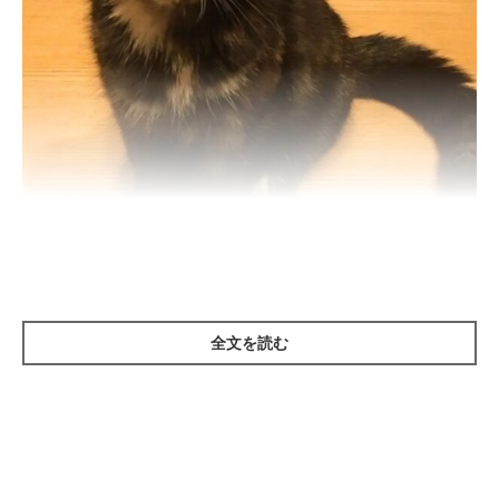
生後3カ月のころのめいちゃん。
@sabinekonyans
紹介するのは、X（旧Twitter）ユーザー
@sabinekonyans
さんの
愛猫・めいちゃん（取材時6才）。
全文を読む
こちらは、生後3カ月のころに撮影されためいちゃん。飼い主さ
んがテレビを観ていると、
「テレビじゃなくてこっちを見て」
と
言わんばかりに目の前までやってきたといいます。