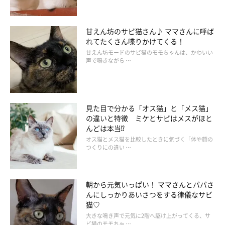
甘えん坊のサビ猫さん♪ ママさんに呼ば
れてたくさん喋りかけてくる！
甘えん坊モードのサビ猫のモモちゃんは、かわいい
声で鳴きながら …
見た目で分かる「オス猫」と「メス猫」
の違いと特徴 ミケとサビはメスがほと
んどは本当⁉
オス猫とメス猫を比較したときに気づく「体や顔の
つくりにの違い …
朝から元気いっぱい！ ママさんとパパさ
んにしっかりあいさつをする律儀なサビ
猫♡
大きな鳴き声で元気に2階へ駆け上がってくる、サ
ビ猫のモモちゃ …