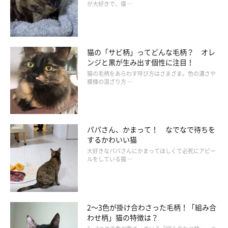
が大好きで、寝 …
猫の「サビ柄」ってどんな毛柄？ オレ
ンジと黒が生み出す個性に注目！
猫の毛柄をあらわす呼び方はさまざま。色の濃さや
模様の混ざり方 …
パパさん、かまって！ なでなで待ちを
するかわいい猫
大好きなパパさんにかまってほしくて必死にアピー
ルをしている猫 …
2～3色が掛け合わさった毛柄！「組み合
わせ柄」猫の特徴は？