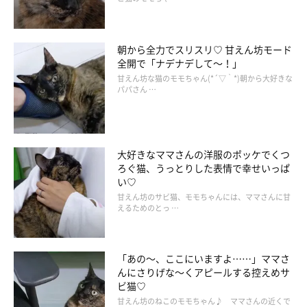
朝から全力でスリスリ♡ 甘えん坊モード
全開で「ナデナデして～！」
甘えん坊な猫のモモちゃん(*´▽｀*)朝から大好きな
パパさん …
大好きなママさんの洋服のポッケでくつ
ろぐ猫、うっとりした表情で幸せいっぱ
い♡
甘えん坊のサビ猫、モモちゃんには、ママさんに甘
えるためのとっ …
「あの～、ここにいますよ……」ママさ
んにさりげな～くアピールする控えめサ
ビ猫♡
甘えん坊のねこのモモちゃん♪ ママさんの近くで