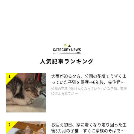
人気記事ランキング
大雨が迫る夕方、公園の花壇でうずくま
っていた子猫を保護→6年後、先住猫
と“姉妹”のような関係に
公園の花壇で動けなくなっていた小さな子猫。家族
に迎えられてか …
お迎え初日、家に着くなり走り回った生
後3カ月の子猫 すぐに家族のそばで落