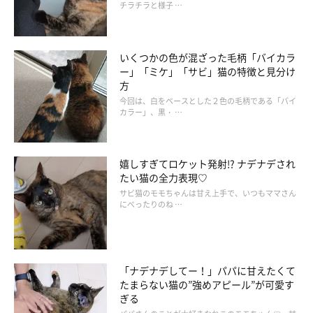
チラチラと様子 …
いくつかの色が混ざった毛柄「バイカラ
ー」「ミケ」「サビ」猫の特徴と見分け
方
今回は、白をベースとした２色の毛柄である「バイ
カラー」、黒・ …
嬉しすぎてロケット発射!? ナデナデされ
たい猫の全力表現♡
サビ猫のモモちゃんは甘え上手で、いつもママさん
にべったりのね …
「ナデナデしてー！」パパに甘えたくて
たまらない猫の”強めアピール”が可愛す
ぎる