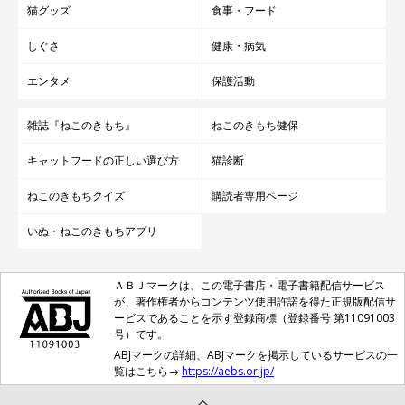
猫グッズ
食事・フード
しぐさ
健康・病気
エンタメ
保護活動
雑誌『ねこのきもち』
ねこのきもち健保
キャットフードの正しい選び方
猫診断
ねこのきもちクイズ
購読者専用ページ
いぬ・ねこのきもちアプリ
ＡＢＪマークは、この電子書店・電子書籍配信サービス
が、著作権者からコンテンツ使用許諾を得た正規版配信サ
ービスであることを示す登録商標（登録番号 第11091003
号）です。
ABJマークの詳細、ABJマークを掲示しているサービスの一
覧はこちら→
https://aebs.or.jp/