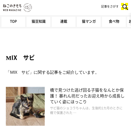
記事をさがす
TOP
猫豆知識
連載
猫マンガ
食べ物
MIX サビ
「MIX サビ」に関する記事をご紹介しています。
橋で見つけた逃げ回る子猫をなんとか保
護！ 暴れん坊だったお迎え時から成長し
ていく姿にほっこり
サビ猫のショコラちゃんは、生後約1カ月のときに
橋で保護された …