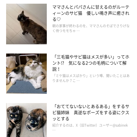
ママさんとパパさんに甘えるのがルーテ
ィーンのサビ猫 優しい鳴き声に癒され
る♡
朝の家事が終わるのを、ママさんのそばでさりげな
く待つモモちゃ …
「三毛猫やサビ猫はメスが多い」ってホ
ント!? 気になる2つの毛柄について解
説！
「ミケ猫はメスばかり」という噂、聞いたことはあ
りませんか？こ …
「おててないないとあるある」をするサ
ビ猫姉妹 真逆なポーズをする姿にクス
ッとする
紹介するのは、X（旧Twitter）ユーザー@sabinek
…