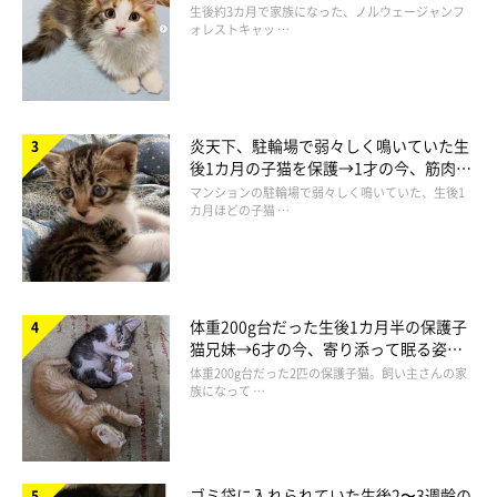
ち着く姿に「迎えてよかった」
生後約3カ月で家族になった、ノルウェージャンフ
ォレストキャッ …
炎天下、駐輪場で弱々しく鳴いていた生
後1カ月の子猫を保護→1才の今、筋肉質
でツンデレなコに成長
マンションの駐輪場で弱々しく鳴いていた、生後1
カ月ほどの子猫 …
体重200g台だった生後1カ月半の保護子
猫兄妹→6才の今、寄り添って眠る姿に
ほっこり！
体重200g台だった2匹の保護子猫。飼い主さんの家
族になって …
ゴミ袋に入れられていた生後2〜3週齢の