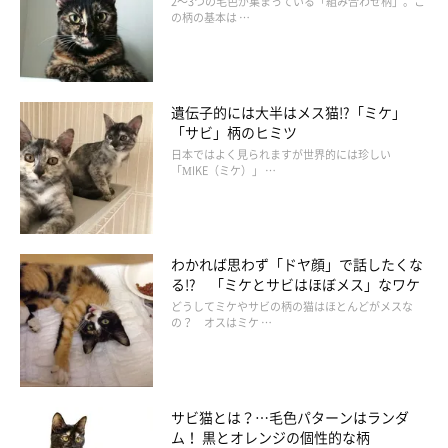
2～3つの毛色が集まっている「組み合わせ柄」。こ
の柄の基本は …
遺伝子的には大半はメス猫!?「ミケ」
「サビ」柄のヒミツ
日本ではよく見られますが世界的には珍しい
「MIKE（ミケ）」 …
わかれば思わず「ドヤ顔」で話したくな
る!? 「ミケとサビはほぼメス」なワケ
どうしてミケやサビの柄の猫はほとんどがメスな
の？ オスはミケ …
サビ猫とは？…毛色パターンはランダ
ム！ 黒とオレンジの個性的な柄