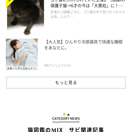
保護子猫→6才の今は「大黒柱」に！
美しい黒猫に成長した姿にグッとくる
生後2〜3週齢ごろに、ゴミ袋の中で見つかった小さ
な命。ミルク …
【大人気】ひんやり冷感寝具で快適な睡眠
をあなたに。
PR(アイリスプラザ)
もっと見る
猫図鑑のMIX サビ関連記事