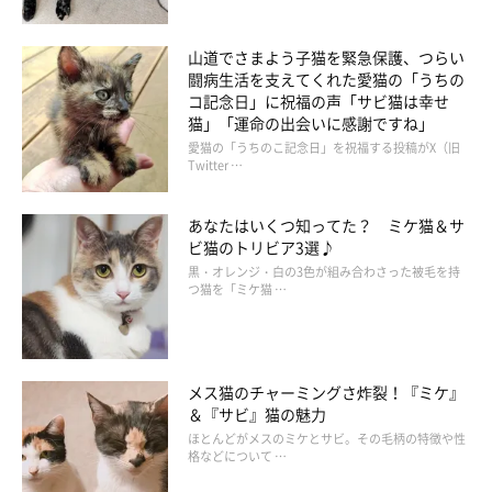
山道でさまよう子猫を緊急保護、つらい
闘病生活を支えてくれた愛猫の「うちの
コ記念日」に祝福の声「サビ猫は幸せ
猫」「運命の出会いに感謝ですね」
愛猫の「うちのこ記念日」を祝福する投稿がX（旧
Twitter …
あなたはいくつ知ってた？ ミケ猫＆サ
ビ猫のトリビア3選♪
黒・オレンジ・白の3色が組み合わさった被毛を持
つ猫を「ミケ猫 …
メス猫のチャーミングさ炸裂！『ミケ』
＆『サビ』猫の魅力
ほとんどがメスのミケとサビ。その毛柄の特徴や性
格などについて …