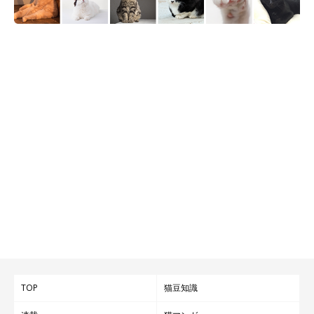
ねこのきもち投稿写真ギャラリー
最後に、メス猫に関する豆知識。オレンジ・黒・白の「ミケ」
と、オレンジ・黒の「サビ」は、基本的にメスだけなのをご存知
でしょうか？
これは、
ミケとサビの毛色の遺伝子が、性別を決める染色体と関
係
しているためで、
オスが生まれるのは数千～3万匹に1匹
ともい
われているんです！
そのため、
「ミケ」の性格は全体的に「気まぐれ」「怖がり」
な
ど、メス猫の特徴をもっていることが多いのだそうです。
TOP
猫豆知識