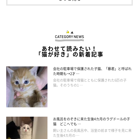
あわせて読みたい！
「猫が好き」の新着記事
会社の駐車場で保護された子猫、「暴君」と呼ばれ
た時期も→2才 …
会社の駐車場で母猫とともに保護された6匹の子
猫。そのうちの1 …
見た目でわかるメス猫の特徴は？
お風呂をのぞきに来た生後4カ月のラグドールの子
猫 どこへでも …
飼い主さんの長風呂中、浴室の前まで様子を見に来
た生後4カ月の …