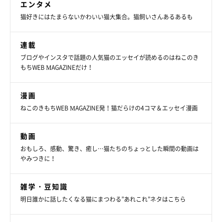
エンタメ
猫好きにはたまらないかわいい猫大集合。猫飼いさんあるあるも
オス猫は性ホルモンの影響で顔の骨格が大きくなる傾向にありま
すが、メスは小さいコが多いです。また、筋肉が発達していない
連載
ために輪郭が丸くなります。
ブログやインスタで話題の人気猫のエッセイが読めるのはねこのき
もちWEB MAGAZINEだけ！
個体差はあるものの、オス猫よりもメスのほうが骨格は小さく、
小柄な体型になる傾向にあります。同じ猫種であっても、
体重は
漫画
平均して1〜2kgほどメスのほうが軽い
ようです。
ねこのきもちWEB MAGAZINE発！猫だらけの4コマ＆エッセイ漫画
動画
おもしろ、感動、驚き、癒し…猫たちのちょっとした瞬間の動画は
やみつきに！
雑学・豆知識
明日誰かに話したくなる猫にまつわる”あれこれ”ネタはこちら