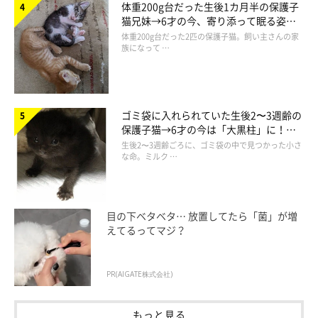
体重200g台だった生後1カ月半の保護子
猫兄妹→6才の今、寄り添って眠る姿に
ほっこり！
体重200g台だった2匹の保護子猫。飼い主さんの家
族になって …
ゴミ袋に入れられていた生後2〜3週齢の
保護子猫→6才の今は「大黒柱」に！
美しい黒猫に成長した姿にグッとくる
生後2〜3週齢ごろに、ゴミ袋の中で見つかった小さ
ミックスの場合は鼻の幅が広い
な命。ミルク …
ここでもうひとつ豆知識。おもにオス猫のミックスの場合です
が、鼻の幅が広くて目が離れている印象があるようです。顔が横
目の下ベタベタ… 放置してたら「菌」が増
えてるってマジ？
広なために、そう見えるのだそうです。
PR(AIGATE株式会社)
もっと見る