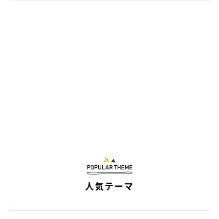
心地がいいと感じる飼い主さんが多いようです。
メスの体の特徴のポイントをまとめると、下記のようなものに。
顔が小さく、輪郭が丸い
目がパッチリ
おちょぼ口
骨格が小さい
お腹がタプタプ
足先がコロンとしている
人気テーマ
質感がムッチリ