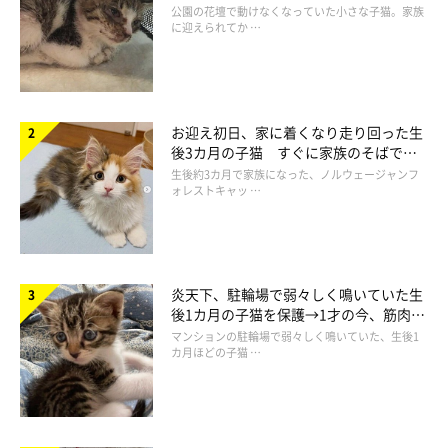
と“姉妹”のような関係に
公園の花壇で動けなくなっていた小さな子猫。家族
ねこのきもち投稿写真ギャラリー
に迎えられてか …
オス猫は性ホルモンの影響で顔の骨格が発達し、メスよりも顔が
大きくなる傾向にあります。顔の骨が張り出してて、頬骨の位置
が高いのも、顔が大きく見える一因になっています。
お迎え初日、家に着くなり走り回った生
後3カ月の子猫 すぐに家族のそばで落
ち着く姿に「迎えてよかった」
生後約3カ月で家族になった、ノルウェージャンフ
ちなみに、メス猫をめぐるオス同士の争いのとき、
顔が大きいほ
ォレストキャッ …
うが相手を威圧して優位なことも
あるといわれています。そのた
め、メスは顔が大きいオスを選ぶ傾向があるのだとか！
炎天下、駐輪場で弱々しく鳴いていた生
後1カ月の子猫を保護→1才の今、筋肉質
でツンデレなコに成長
マンションの駐輪場で弱々しく鳴いていた、生後1
カ月ほどの子猫 …