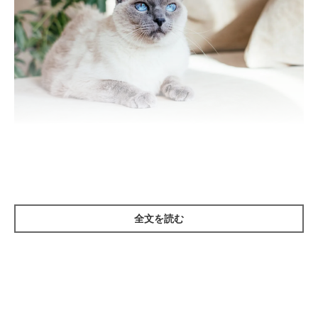
Aleksandra Kaiudina/gettyimages
オス猫の見た目の印象として、
「全体的にたくましい」
というの
を飼い主さんは感じているようです。ポイントをあげると、以下
のような特徴があります。
全文を読む
筋肉質
骨格が大きい
足・肉球が大きい