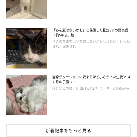
「冬を越せないかも」と保護した推定8才の野良猫
→約5年後、腕 …
「このままでは冬を越せないかもしれない」と心配
され、保護され …
全身がクッションに収まるほど小さかった生後3～4
カ月の子猫→ …
紹介するのは、X（旧Twitter） ユーザー@nekowo
…
ねこのきもち投稿写真ギャラリー
続いて、メス猫の見た目について見ていきましょう。メスは
「丸
新着記事をもっと見る
くてムッチリしている」
特徴があります。全身が柔らかく、抱き