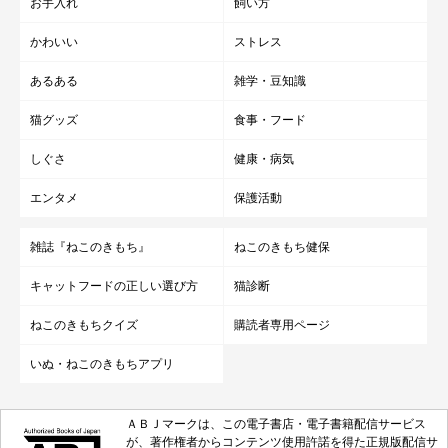
お手入れ
飼い方
見た目と照らし合わせて確認してみてくださいね♪
かわいい
ストレス
あるある
雑学・豆知識
猫グッズ
食事・フード
参考／「ねこのきもち」2018年6月号『飼い主さんが感じてい
しぐさ
健康・病気
る オスの性格・行動ランキング10』（監修：監修：東京大学附
エンタメ
保護活動
属動物医療センター行動診療科 獣医師 菊池亜都子先生）
参考／「ねこのきもち」2018年7月号『飼い主さんが感じてい
雑誌『ねこのきもち』
ねこのきもち健保
る メスの性格・行動ランキング10』（監修：監修：東京大学附
属動物医療センター行動診療科 獣医師 菊池亜都子先生）
キャットフードの正しい選び方
猫診断
参考／「ねこのきもち」2016年6月号別冊『ねこのきもちセレク
ねこのきもちクイズ
購読者専用ページ
ション KEGARA図鑑』
いぬ・ねこのきもちアプリ
※写真はスマホアプリ「いぬ・ねこのきもち」で投稿されたもの
です。
※記事と写真に関連性はありませんので予めご了承ください。
ＡＢＪマークは、この電子書店・電子書籍配信サービス
が、著作権者からコンテンツ使用許諾を得た正規版配信サ