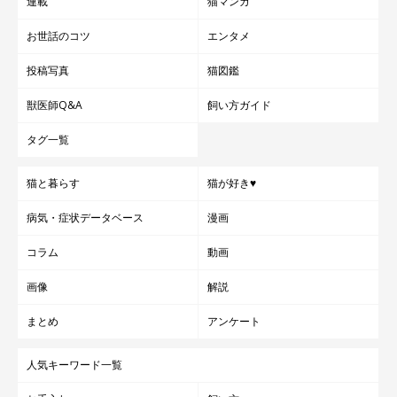
連載
猫マンガ
お世話のコツ
エンタメ
投稿写真
猫図鑑
獣医師Q&A
飼い方ガイド
タグ一覧
猫と暮らす
猫が好き♥
病気・症状データベース
漫画
コラム
動画
画像
解説
まとめ
アンケート
ねこのきもち投稿写真ギャラリー
人気キーワード一覧
見た目でも性差があるのはおもしろいですよね！ ぜひ、愛猫の