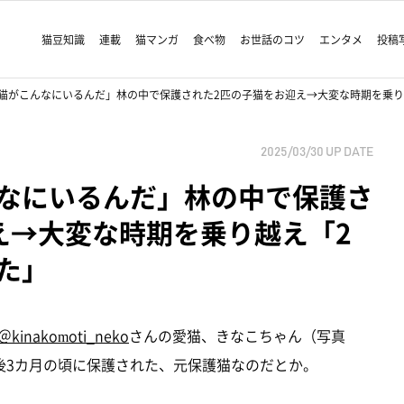
猫豆知識
連載
猫マンガ
食べ物
お世話のコツ
エンタメ
投稿
猫がこんなにいるんだ」林の中で保護された2匹の子猫をお迎え→大変な時期を乗り
2025/03/30
UP DATE
なにいるんだ」林の中で保護さ
え→大変な時期を乗り越え「2
た」
＠kinakomoti_neko
さんの愛猫、きなこちゃん（写真
後3カ月の頃に保護された、元保護猫なのだとか。