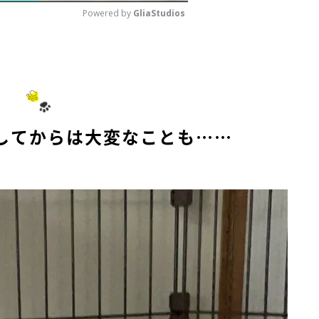
Powered by 
GliaStudios
M
u
t
e
してからは大変なことも……