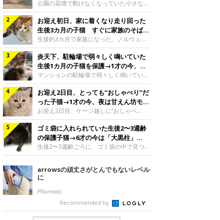
と“姉妹”のような関係に
公園の花壇で動けなくなっていた小さな子
猫。家族に迎えられてから6年、先住猫と
お迎え初日、家に着くなり走り回った
の間には深い絆が育まれていました。保護
当時のティダちゃん。
生後3カ月の子猫 すぐに家族のそばで
@muumuu62197189紹介するのは、
落ち着く姿に「迎えてよかった」
生後約3カ月で家族になった、ノルウェー
X（旧Twitter）ユーザー
ジャンフォレストキャットの子猫。お迎え
@muumuu62197189さんの愛猫・ティダ
炎天下、駐輪場で弱々しく鳴いていた
翌日には、すでに家でくつろぐ様子を見せ
ちゃん（取材時6才）の成長記録です。こ
ていました。お迎え翌日、ベッドでうとう
生後1カ月の子猫を保護→1才の今、筋
ちらは、生後3カ月ごろのティダちゃん。
とするむうちゃんお迎え翌日のむうちゃ
肉質でツンデレなコに成長
マンションの駐輪場で弱々しく鳴いてい
飼い主さんが出会ったのは、夜から大雨に
ん。@umimugi0304紹介するのは、
た、生後1カ月ほどの子猫。家族に迎えら
なると予報されていた日の夕方でした。花
Instagramユーザー@umimugi0304さんの
お迎え2日目、とっても“おしゃべり”だ
れてから1年、体も行動も大きく成長しま
壇で動けずにいた子猫保護したばかりのテ
愛猫・むうちゃん（撮影時、生後約3カ月
した。炎天下の駐輪場で鳴いていた小さな
った子猫→1才の今、夜は甘えん坊モー
ィダちゃん。@muumuu62197189飼い主
／ノルウェージャンフォレストキャッ
子猫保護当時のモモちゃん。@Kingponzu
ドになるコに成長！
お迎え2日目、ケージ越しに“おしゃべ
さんは、公園の
ト）。こちらは、お迎え翌日に撮影された
紹介するのは、X（旧Twitter）ユーザー
り”する姿を見せていた子猫。1才になった
一枚。ゴハンをお腹いっぱい食べたむうち
@Kingponzuさんの愛猫・モモちゃん（取
ゴミ袋に入れられていた生後2〜3週齢
今も見せる愛らしい姿にキュンとします。
ゃんは眠くなり、飼い主さん夫婦のベッド
材時1才）の成長記録です。こちらは、モ
お迎え2日目、ケージ越しに何かを伝える
の保護子猫→6才の今は「大黒柱」
でうとうとし始めたのだとか。飼い主さ
モちゃんが生後1カ月ごろに撮影された一
ももちゃん“おしゃべり”なももちゃん。
に！ 美しい黒猫に成長した姿にグッ
生後2〜3週齢ごろに、ゴミ袋の中で見つか
枚。飼い主さんの自宅マンションの駐輪場
@poocoonyan紹介するのは、Instagram
った小さな命。ミルクから育てられたその
とくる
で鳴いていたところを保護された当時の姿
ユーザー@poocoonyanさんの愛猫・もも
子猫は今、家族に欠かせない存在へと成長
arrowsの頑丈さがとんでもないレベル
です。子猫時代のモモちゃん。
ちゃん（取材時1才／マンチカン）です。
しました。ゴミ袋の中で見つかった、ミニ
に
@Kingponzuその日は気温が35℃を
こちらの動画は、ももちゃんが生後2カ月
モグラのような子猫よちよち歩きをしてい
を過ぎたころ、お迎え2日目に撮影された
たころの、生後2〜3週齢ごろのドンちゃ
PR(arrows)
もの。新しい環境にゆっくり慣れてもらう
ん。@doddou_1今回紹介するのは、
Recommended by
ため、当時はケージの中で過ごしていまし
X（旧Twitter）ユーザー@doddou_1さん
た。鳴いてアピールするももち
の愛猫・ドンちゃん（取材時、推定6才／