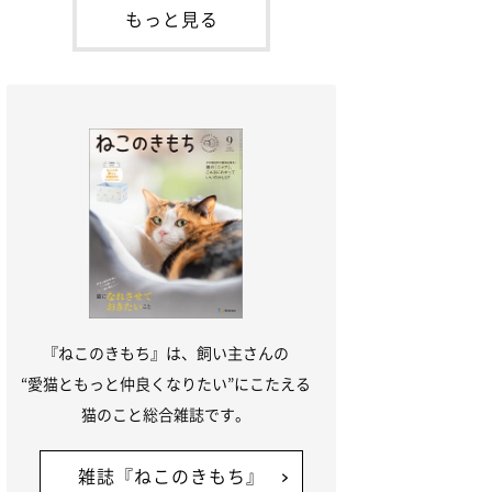
本名：ドミトリー・ドンスコイ）。ドンち
もっと見る
ゃんは、保護猫でした。ドンちゃんが見つ
かったのは、飼い主さんの姉の勤め先の敷
地内でした。ゴミ袋に入れられている
『ねこのきもち』は、飼い主さんの
“愛猫ともっと仲良くなりたい”にこたえる
猫のこと総合雑誌です。
雑誌『ねこのきもち』