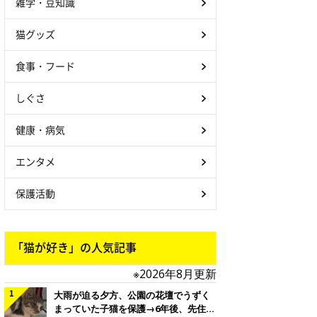
雑学・豆知識
猫グッズ
食事・フード
しぐさ
健康・病気
エンタメ
保護活動
「猫が好き」の人気記事
※2026年8月更新
大雨が迫る夕方、公園の花壇でうずく
まっていた子猫を保護→6年後、先住猫