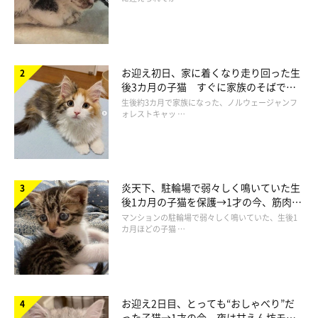
お迎え初日、家に着くなり走り回った生
後3カ月の子猫 すぐに家族のそばで落
ち着く姿に「迎えてよかった」
生後約3カ月で家族になった、ノルウェージャンフ
ォレストキャッ …
炎天下、駐輪場で弱々しく鳴いていた生
後1カ月の子猫を保護→1才の今、筋肉質
カメラ目線のめいちゃん。
でツンデレなコに成長
マンションの駐輪場で弱々しく鳴いていた、生後1
@sabinekonyans
カ月ほどの子猫 …
小窓からのぞく姿は黒猫に見えためいちゃんですが、実際はサビ
柄。小窓からは明るい毛色の部分が見えないため、飼い主さんは
「黒猫みたいだなとか、目が映えててきれいだな」
と思ったそ
お迎え2日目、とっても“おしゃべり”だ
った子猫→1才の今、夜は甘えん坊モー