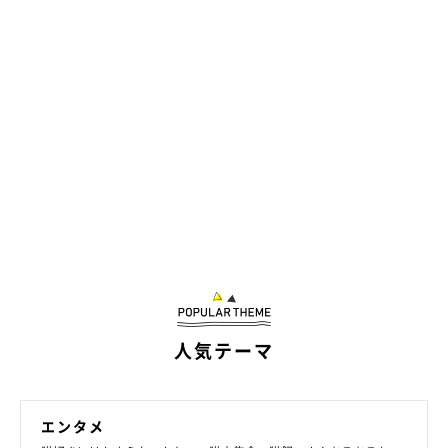
（写真左から）めいちゃん、よもぎちゃん。
人気テーマ
@sabinekonyans
めいちゃんは妹猫・よもぎちゃん（取材時4才）と一緒に暮らし
エンタメ
ています。以前、
「お手々ないないとあるある」
の“真逆ポー