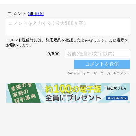
めいちゃんは普段、このトンネルにはほとんど入らないため、貴
重な瞬間でした。カメラ目線でじっと見つめるシュールな表情が
可愛らしく、飼い主さんは思わずシャッターを切ったそう。
この投稿は、Xで10万件の「いいね」を集め大きな話題に（2025
年9月25日時点）。Xユーザーさんからは、
「すごい……ぴった
んこ…」「お顔ピッタリハマってるんですね」「模様かと思った
ら、穴から覗いてる猫ちゃんだった」「気づかないくらい自然に
はまってますね」
などのコメントが寄せられました。