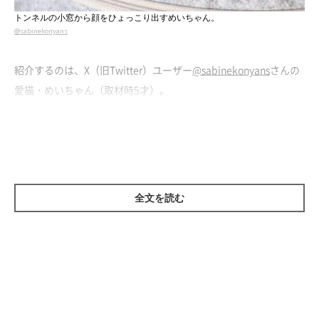
トンネルの小窓から顔をひょっこり出すめいちゃん。
@sabinekonyans
紹介するのは、X（旧Twitter）ユーザー
@sabinekonyans
さんの
愛猫・めいちゃん（取材時5才）。
「見てる？」
と投稿された写真には、ドーナツ型トンネルの小窓
からのぞくめいちゃんの姿が。顔のサイズが穴にぴったりで、ま
るで
「プリントされた黒猫」
のようにも見えます。
全文を読む
“ぴったり”収まった姿に大反響