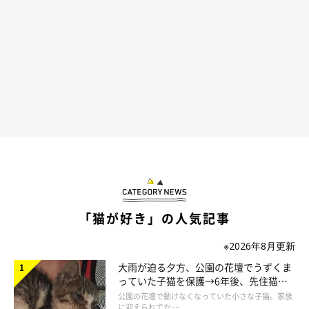
じつはサビ柄のめいちゃん
「猫が好き」の人気記事
※2026年8月更新
大雨が迫る夕方、公園の花壇でうずくま
っていた子猫を保護→6年後、先住猫
と“姉妹”のような関係に
公園の花壇で動けなくなっていた小さな子猫。家族
に迎えられてか …