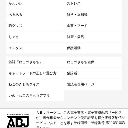
かわいい
ストレス
あるある
雑学・豆知識
猫グッズ
食事・フード
しぐさ
健康・病気
エンタメ
保護活動
雑誌『ねこのきもち』
ねこのきもち健保
キャットフードの正しい選び方
猫診断
ねこのきもちクイズ
購読者専用ページ
いぬ・ねこのきもちアプリ
ＡＢＪマークは、この電子書店・電子書籍配信サービス
が、著作権者からコンテンツ使用許諾を得た正規版配信サ
ービスであることを示す登録商標（登録番号 第11091003
号）です。