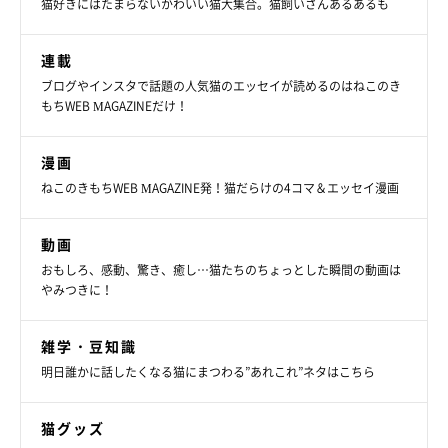
猫好きにはたまらないかわいい猫大集合。猫飼いさんあるあるも
ズ”でくつろぐ姿も話題になりました。
連載
めいちゃんは、かつては自由奔放で食いしん坊なコでしたが、よ
ブログやインスタで話題の人気猫のエッセイが読めるのはねこのき
もちWEB MAGAZINEだけ！
もぎちゃんが来てからは面倒見の良いコに成長。まるで本当の姉
妹猫のような関係で、日々仲良く過ごしているそうです。
漫画
ねこのきもちWEB MAGAZINE発！猫だらけの4コマ＆エッセイ漫画
動画
おもしろ、感動、驚き、癒し…猫たちのちょっとした瞬間の動画は
やみつきに！
雑学・豆知識
明日誰かに話したくなる猫にまつわる”あれこれ”ネタはこちら
猫グッズ