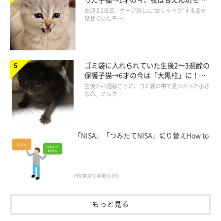
う。
ドになるコに成長！
お迎え2日目、ケージ越しに“おしゃべり”する姿を
見せていた子 …
「プリントされた猫の顔みたい」
との声について、飼い主さんは
こう話します。
ゴミ袋に入れられていた生後2〜3週齢の
飼い主さん：
保護子猫→6才の今は「大黒柱」に！
美しい黒猫に成長した姿にグッとくる
「私自身はめいちゃんの顔に見慣れているせいか、投稿後にコメ
生後2〜3週齢ごろに、ゴミ袋の中で見つかった小さ
な命。ミルク …
ントをいただくまで気づきませんでした（笑） たしかに薄目で
見ると、デフォルメされた猫の顔が貼ってあるみたいでおもしろ
いです」
「NISA」「つみたてNISA」切り替えHow to
PR(東京証券取引所)
もっと見る