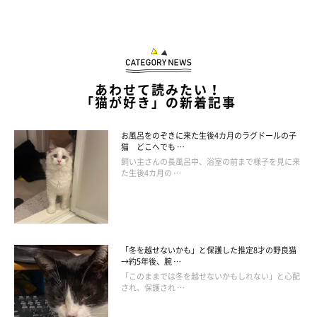
あわせて読みたい！
「猫が好き」の新着記事
お風呂をのぞきに来た生後4カ月のラグドールの子
少しアンニュイな雰囲気のめいちゃん。
猫 どこへでも …
@sabinekonyans
飼い主さんの長風呂中、浴室の前まで様子を見に来
た生後4カ月の …
さらに、同じトンネルを使っている猫の飼い主さんからも写真が
寄せられて、
「見ていてほっこりしました。たくさんの方に見て
いただけて嬉しいです」
とも語っていました。
「冬を越せないかも」と保護した推定8才の野良猫
→約5年後、腕 …
「このままでは冬を越せないかもしれない」と心配
され、保護され …