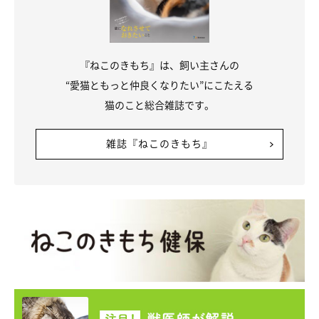
関連記事:
「おててないないとあるある」をするサビ猫姉
妹 真逆なポーズをする姿にクスッとする
紹介するのは、X（旧Twitter）ユーザー@sabinekonyansさんが
「お手々ないないとあるある」と投稿していた、こちらの写真。ソ
『ねこのきもち』は、飼い主さんの
ファの上でくつろぐ2匹の愛猫・めいちゃん、よもぎちゃんが写っ
ています。堂々と前足を見せる「おててあるある」ポーズをするめ
“愛猫ともっと仲良くなりたい”にこたえる
いちゃん、前足を隠す「おててないない」ポーズをするよもぎちゃ
写真提供・取材協力／
@sabinekonyans
さん／X（旧Twitter）
ん。可愛らしい2匹について、飼い主さんに話を聞きました。
猫のこと総合雑誌です。
取材・文／二宮ねこむ
※この記事は投稿者さまに取材し、了承の上制作したものです。
雑誌『ねこのきもち』
2025年9月時点の情報であり、現在と異なる場合があります。