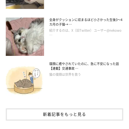
全身がクッションに収まるほど小さかった生後3～4
カ月の子猫→ …
紹介するのは、X（旧Twitter） ユーザー@nekowo
…
寝顔に癒やされていたのに、急に不安になった話
【連載】交通事故 …
猫の寝顔は世界を救う
仲良し姉妹猫のめいちゃん＆よもぎちゃん
新着記事をもっと見る