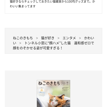
シンクロポーズで仲良し！
猫好きならチェックしておきたい猫雑貨から100均グッズまで。か
@sabinekonyans
わいい集まってます
ちなみに、めいちゃんはほとんどトンネルに入りませんが、よも
ぎちゃんはお気に入り。よく小窓から前足を出して遊んでいるそ
うです。
ねこのきもち
猫が好き
エンタメ
かわい
い
トンネル小窓に“顔ハメ”した猫 違和感ゼロで
関連記事:
顔をのぞかせる姿が可愛すぎる！
テレビを見る飼い主の目の前にやってきた子猫
→6才の今もじーっ！ 変わらぬ甘えん坊ぶりに
キュン
飼い主さんがテレビを観ていると、「テレビじゃなくてこっちを見
て」と言わんばかりにアピールしていた子猫・めいちゃん。6才に
なった今も、変わらない甘えん坊ぶりを見せていました。
関連記事:
「ひとりにはしておけない！」と迎えた保護子
猫 約5年後、“可愛い自覚あり”な甘えん坊に成
長！
兄弟猫だけ先に里親が決まり、保健所にひとり残された子猫。「こ
のコをひとりには……」と迎えた飼い主さん家族の愛情で、5年後
には"自分は可愛い"と自覚した甘えん坊に成長しました。