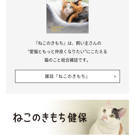
飼い主さん：
「一番は、健康に元気に育ってくれることを願っています。その
うえで、やきのりくんといつか寄り添っている姿を見られたらい
いなぁと思っています」
『ねこのきもち』は、飼い主さんの
“愛猫ともっと仲良くなりたい”にこたえる
関連記事:
猫のこと総合雑誌です。
額に「海苔」のような模様があった保護子猫→7
年後、トレードマークに変化が!? 成長ビフォ
ーアフターにほっこり
額に特徴的な「海苔」のような模様があった保護子猫のやきのりく
雑誌『ねこのきもち』
ん。7年後には模様が薄くなり、ガッチリした見た目に成長した愛
らしいビフォーアフターを紹介します。
写真提供・取材協力／
@yakinorikun0602
さん／X（旧Twitter）
取材・文／雨宮カイ
※この記事は投稿者さまに取材し、了承の上制作したものです。
2026年5月時点の情報であり、現在と異なる場合があります。