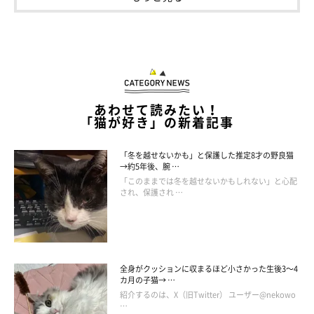
ドアを開ける練習をするつくだにちゃん。
あわせて読みたい！
@yakinorikun0602
「猫が好き」の新着記事
さらに最近では、家族を驚かせるような行動も見せているそうで
「冬を越せないかも」と保護した推定8才の野良猫
→約5年後、腕 …
す。
「このままでは冬を越せないかもしれない」と心配
され、保護され …
飼い主さん：
「最近はドアの取っ手を引っ張って開けるようなこともしてお
り、夫婦そろってビックリしています」
全身がクッションに収まるほど小さかった生後3～4
カ月の子猫→ …
紹介するのは、X（旧Twitter） ユーザー@nekowo
…