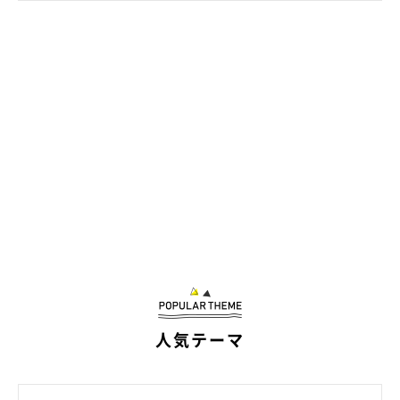
（写真左から）先住猫・やきのりくん、つくだにちゃん。「鼻チュー」の様
子をおさめた貴重な一枚。
@yakinorikun0602
人気テーマ
つくだにちゃんと先住猫・やきのりくんには、まだ距離がある様
子。やきのりくんに“シャーシャー”言われているそうですが、度