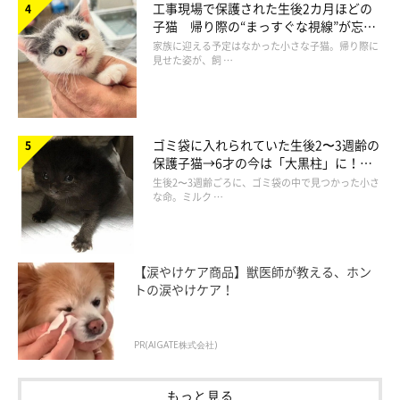
工事現場で保護された生後2カ月ほどの
ちゃんですが、今ではゴロゴロが鳴りやまないくらいの甘えん坊
子猫 帰り際の“まっすぐな視線”が忘れ
さんになったといいます。
られず、家族の一員に
家族に迎える予定はなかった小さな子猫。帰り際に
見せた姿が、飼 …
ゴミ袋に入れられていた生後2〜3週齢の
保護子猫→6才の今は「大黒柱」に！
美しい黒猫に成長した姿にグッとくる
生後2〜3週齢ごろに、ゴミ袋の中で見つかった小さ
な命。ミルク …
【涙やけケア商品】獣医師が教える、ホン
トの涙やけケア！
PR(AIGATE株式会社)
もっと見る