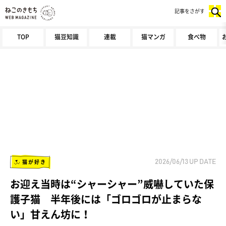
記事をさがす
TOP
猫豆知識
連載
猫マンガ
食べ物
猫が好き
2026/06/13
UP DATE
お迎え当時は“シャーシャー”威嚇していた保
護子猫 半年後には「ゴロゴロが止まらな
い」甘えん坊に！