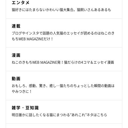
エンタメ
胸があるつくだにちゃんはそれを上手にかわしているのだとか。
猫好きにはたまらないかわいい猫大集合。猫飼いさんあるあるも
「なかなか距離が縮まらない」とのことですが、嬉しい光景が見
連載
られたことも。
ブログやインスタで話題の人気猫のエッセイが読めるのはねこのき
もちWEB MAGAZINEだけ！
飼い主さん：
「やきのりくんがつくだにちゃんに“鼻チュー”しているところを
漫画
一度だけ見たことがあり、思わず感動しました。今のところ大き
ねこのきもちWEB MAGAZINE発！猫だらけの4コマ＆エッセイ漫画
な喧嘩はしていないので、時間をかけて見守るしかないと思って
います」
動画
おもしろ、感動、驚き、癒し…猫たちのちょっとした瞬間の動画は
やみつきに！
雑学・豆知識
明日誰かに話したくなる猫にまつわる”あれこれ”ネタはこちら