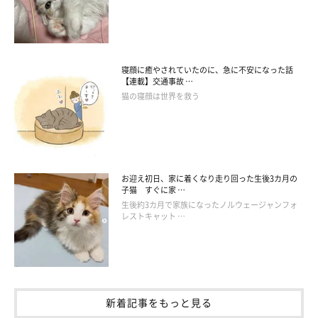
寝顔に癒やされていたのに、急に不安になった話
【連載】交通事故 …
猫の寝顔は世界を救う
お迎え初日、家に着くなり走り回った生後3カ月の
子猫 すぐに家 …
生後約3カ月で家族になったノルウェージャンフォ
レストキャット …
先住猫・やきのりくんとは、ゆっくり距離を
縮めている最中
新着記事をもっと見る