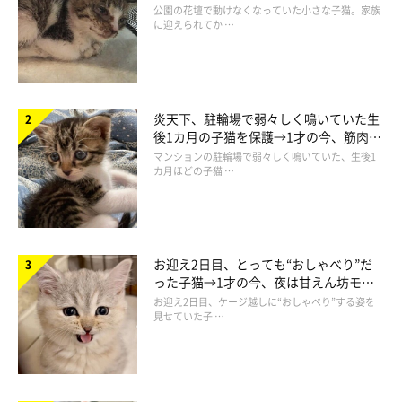
と“姉妹”のような関係に
公園の花壇で動けなくなっていた小さな子猫。家族
に迎えられてか …
炎天下、駐輪場で弱々しく鳴いていた生
後1カ月の子猫を保護→1才の今、筋肉質
でツンデレなコに成長
マンションの駐輪場で弱々しく鳴いていた、生後1
カ月ほどの子猫 …
1才になったつくだにちゃんがこちら。
お迎え2日目、とっても“おしゃべり”だ
@yakinorikun0602
った子猫→1才の今、夜は甘えん坊モー
ドになるコに成長！
お迎え2日目、ケージ越しに“おしゃべり”する姿を
見せていた子 …
取材時には1才になったつくだにちゃん。成長期ということもあ
り、体も少しずつ大きくなってきたそうです。
性格にも変化が。お迎え当時は“シャーシャー”していたつくだに