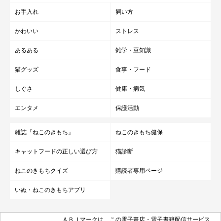
お手入れ
飼い方
かわいい
ストレス
あるある
雑学・豆知識
猫グッズ
食事・フード
しぐさ
健康・病気
エンタメ
保護活動
雑誌『ねこのきもち』
ねこのきもち健保
キャットフードの正しい選び方
猫診断
ねこのきもちクイズ
購読者専用ページ
いぬ・ねこのきもちアプリ
ＡＢＪマークは、この電子書店・電子書籍配信サービス