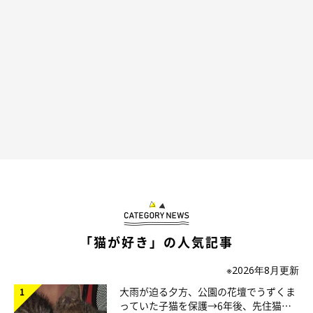
る』と連絡がありました。5匹生まれた子猫のうち2匹だけを母猫
が連れて行って3匹残されていたそうで、レオはその中でも一番
小さくて弱っていたみたいです」
夏至の日、雨が降り出す前に保護され一命を取り留めたというレ
オナルドくんは、その後、保護猫カフェで飼い主さんと初めて出
会ったのだとか。
「猫が好き」の人気記事
※2026年8月更新
大雨が迫る夕方、公園の花壇でうずくま
っていた子猫を保護→6年後、先住猫