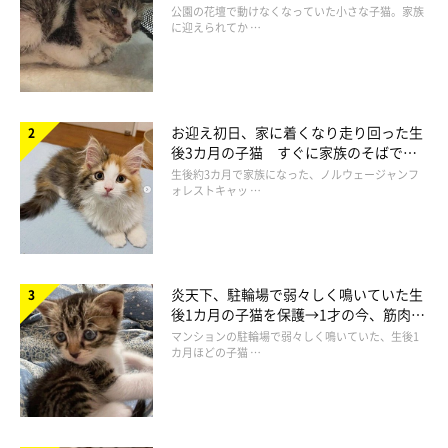
と“姉妹”のような関係に
公園の花壇で動けなくなっていた小さな子猫。家族
に迎えられてか …
お迎え初日、家に着くなり走り回った生
後3カ月の子猫 すぐに家族のそばで落
ち着く姿に「迎えてよかった」
生後約3カ月で家族になった、ノルウェージャンフ
ォレストキャッ …
炎天下、駐輪場で弱々しく鳴いていた生
生後約3カ月のレオナルドくん
後1カ月の子猫を保護→1才の今、筋肉質
@SShigebon
でツンデレなコに成長
マンションの駐輪場で弱々しく鳴いていた、生後1
カ月ほどの子猫 …
飼い主さん：
「会った瞬間、夫はすっかりデレデレで抱っこしたり猫じゃらし
で遊んだりしていました。私も勧められて抱っこすると、レオは