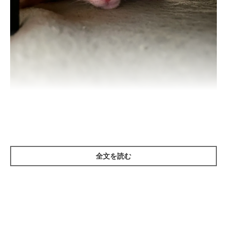
生後約3カ月のレオナルドくん
@SShigebon
紹介するのは、X（旧Twitter）ユーザー
@SShigebon
さんの愛
猫・レオナルドくん（取材時3才）の成長ビフォーアフターで
全文を読む
す。
こちらを見つめている姿が愛らしいレオナルドくん。この写真は
生後3カ月頃に撮影されたのだそう。