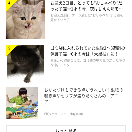
お迎え2日目、とっても“おしゃべり”だ
腕の中でスヤスヤ眠ってしまったんです。安心して眠るその姿に
った子猫→1才の今、夜は甘えん坊モー
心を奪われました。
ドになるコに成長！
お迎え2日目、ケージ越しに“おしゃべり”する姿を
見せていた子 …
そしてお迎えの日。キャリーの中から出るとおもむろにゴロンゴ
ロンしてくつろぎ、そして組み立てたばかりのケージの中に自ら
入って行き、当時はまだ家にいた息子2人もメロメロに。トライ
ゴミ袋に入れられていた生後2〜3週齢の
保護子猫→6才の今は「大黒柱」に！
アル期間を設けてはいましたが、家族全員絶対お迎えすると決め
美しい黒猫に成長した姿にグッとくる
生後2〜3週齢ごろに、ゴミ袋の中で見つかった小さ
ていました」
な命。ミルク …
こうして飼い主さんと一緒に暮らすことになったレオナルドく
ん。飼い主さん曰く「片手で持てるくらい小さくて、フワフワし
おかたづけもできる点がうれしい！ 動物の
ていた」とのことですが、その後はどのような姿に成長したので
鳴き声やセリフが盛りだくさんの「アニ
ア ...
しょうか？
PR(タカラトミー｜Hugkum)
もっと見る