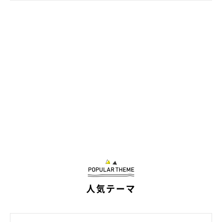
込んでしまうので2才頃まではあちこちにガードを付けていまし
た。
先日3才になったのですが、小さい頃からお膝の上が大好きで暇
があればずっと陣取られてます（笑）」
人気テーマ