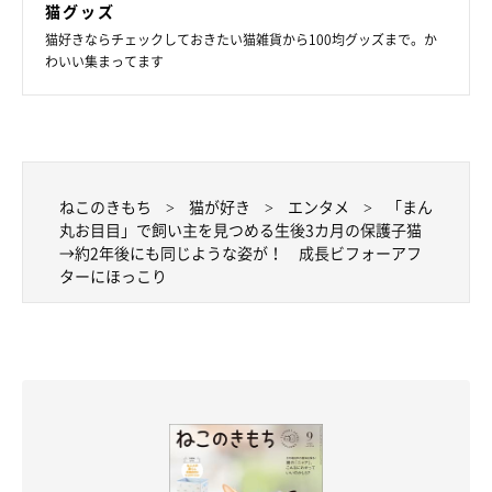
猫グッズ
猫好きならチェックしておきたい猫雑貨から100均グッズまで。か
わいい集まってます
箱の中に入っているレオナルドくん
@SShigebon
飼い主さんによると、レオナルドくんは「とにかく甘えん坊で優
しいコ」なのだとか。
ねこのきもち
猫が好き
エンタメ
「まん
丸お目目」で飼い主を見つめる生後3カ月の保護子猫
飼い主さん：
→約2年後にも同じような姿が！ 成長ビフォーアフ
「お見送り、お出迎えを必ずしてくれるし、夜寝るときは足の間
ターにほっこり
に乗ってきてくれます。また、私が体調を崩して寝込んでいると
きには優しくチュッチュッと顔を近づけて、枕元で見守ってくれ
てます。しんどいときはちゃんと分かってくれているようです」