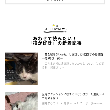
約2年後も「まん丸お目目」で見つめる姿に
ほっこり！
あわせて読みたい！
「猫が好き」の新着記事
「冬を越せないかも」と保護した推定8才の野良猫
→約5年後、腕 …
「このままでは冬を越せないかもしれない」と心配
され、保護され …
全身がクッションに収まるほど小さかった生後3～4
カ月の子猫→ …
紹介するのは、X（旧Twitter） ユーザー@nekowo
…