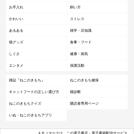
お手入れ
飼い方
かわいい
ストレス
あるある
雑学・豆知識
猫グッズ
食事・フード
しぐさ
健康・病気
エンタメ
保護活動
雑誌『ねこのきもち』
ねこのきもち健保
キャットフードの正しい選び方
猫診断
ねこのきもちクイズ
購読者専用ページ
いぬ・ねこのきもちアプリ
ＡＢＪマークは、この電子書店・電子書籍配信サービス