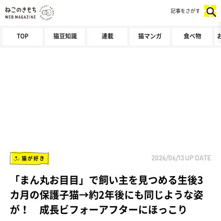
記事をさがす
TOP
猫豆知識
連載
猫マンガ
食べ物
猫が好き
2026/06/13
UP DATE
「まん丸お目目」で飼い主を見つめる生後3
カ月の保護子猫→約2年後にも同じような姿
が！ 成長ビフォーアフターにほっこり