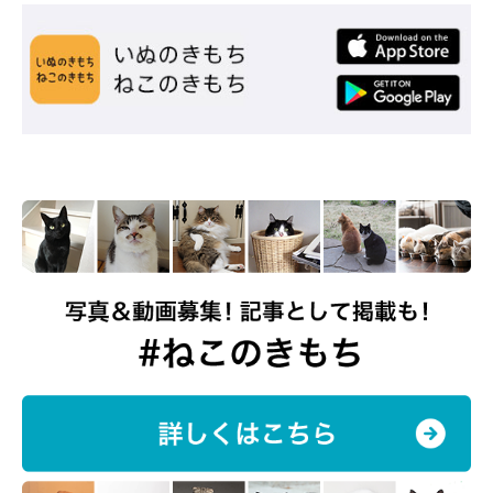
レオナルドくんのことを
「かけがえのない家族」
だという飼い主
さんに、レオナルドくんへの現在の思いを最後に伺いました。
飼い主さん：
「この3年の間に双方の父が他界し、息子2人も独立。今は夫婦2
人とレオの“3人暮らし”ですが、レオがいてくれることに心から
感謝しています。
『あのとき我が家に来てくれて本当にありがと
う』
って思っています」
写真提供・取材協力／
@SShigebon
さん／X（旧Twitter）
取材・文／COCO
※この記事は投稿者さまに取材し、了承の上制作したものです。
2026年6月時点の情報であり、現在と異なる場合があります。