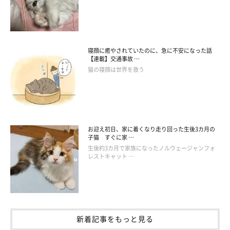
寝顔に癒やされていたのに、急に不安になった話
【連載】交通事故 …
猫の寝顔は世界を救う
2才半頃のレオナルドくん
@SShigebon
2才半頃のレオナルドくんの姿がこちらです。1枚目の写真と同じ
お迎え初日、家に着くなり走り回った生後3カ月の
くソファの下に隠れている様子を写したものとのことですが、子
子猫 すぐに家 …
猫の頃に比べると体が大きくなり、おとなっぽい顔つきになって
生後約3カ月で家族になったノルウェージャンフォ
レストキャット …
いますね。
飼い主さん：
「やっぱり大きくなったなぁって思います。子猫の頃から好奇心
旺盛で元気いっぱい動き回っていて、小さくて細い隙間にも入り
新着記事をもっと見る