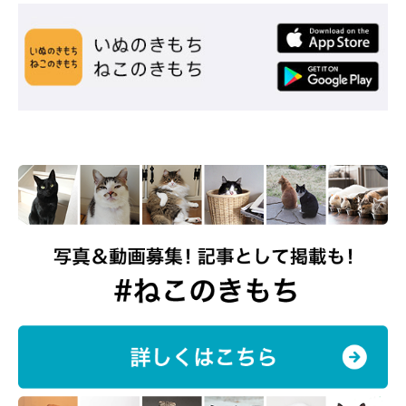
です」
と思いを語っていました。
関連記事:
遊んでいるときに静かになった元保護猫を見る
と、大胆に爆睡!? 野生を忘れたような姿が
「愛おしい」
紹介するのは、X（旧Twitter）ユーザー@chan_mosa81さんの愛
猫・フクちゃん（撮影時2才／愛称「おフクちゃん」）。飼い主さ
んが「お、おフクちゃん…」と投稿した写真には、フクちゃんがヘ
ソ天で、さらにはバンザイをした状態で爆睡している姿が写ってい
ました。一体どのような状況だったのか、飼い主さんに話を聞いて
写真提供・取材協力／
@chan_mosa81
さん／X（旧Twitter）
みることに。
取材・文／山田リタ
※この記事は投稿者さまに取材し、了承の上制作したものです。
2026年5月時点の情報であり、現在と異なる場合があります。