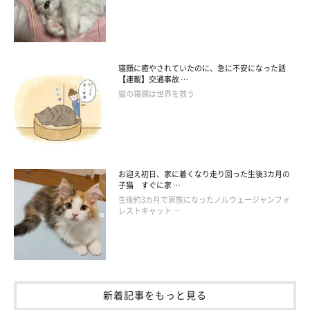
さく痩せていたという2匹も、みるみる成長。推定4才半を迎えた
現在は、立派に大きく育っていました。
寝顔に癒やされていたのに、急に不安になった話
【連載】交通事故 …
猫の寝顔は世界を救う
お迎え初日、家に着くなり走り回った生後3カ月の
子猫 すぐに家 …
生後約3カ月で家族になったノルウェージャンフォ
レストキャット …
新着記事をもっと見る