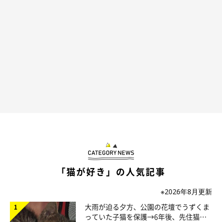
生後推定6カ月ごろ。当時はまだ小さく痩せている印象でした。
@chan_mosa81
2匹の先代猫が続けて旅立ち、深い悲しみのなかにいた飼い主さ
ん。ある日、ふと思い立って保護猫の譲渡会に足を運んだそうで
す。
当初は見るだけのつもりでしたが、おマサちゃん、おフクちゃん
「猫が好き」の人気記事
と出会った瞬間に気持ちに変化が。迷わずお迎えを決めたといい
ます。
※2026年8月更新
大雨が迫る夕方、公園の花壇でうずくま
っていた子猫を保護→6年後、先住猫
2匹が家にやってきたときの様子を、飼い主さんはこう振り返っ