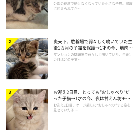
と“姉妹”のような関係に
公園の花壇で動けなくなっていた小さな子猫。家族
ています。
に迎えられてか …
飼い主さん：
「保護主さんが我が家に連れてきてくれました。キャリーバッグ
炎天下、駐輪場で弱々しく鳴いていた生
から出てまもなく、ふたりとも用意してあったトイレで用を足
後1カ月の子猫を保護→1才の今、筋肉質
し、オモチャで遊び始めました。
でツンデレなコに成長
マンションの駐輪場で弱々しく鳴いていた、生後1
カ月ほどの子猫 …
その後も私にもたれて寝たり、初日の夜から布団で一緒に寝た
り。『新しい環境に慣れなかったらどうしよう』という心配をよ
そに、まるで
ずっと前から暮らしているかのような振る舞いに拍
お迎え2日目、とっても“おしゃべり”だ
子抜け
しました（笑）」
った子猫→1才の今、夜は甘えん坊モー
ドになるコに成長！
お迎え2日目、ケージ越しに“おしゃべり”する姿を
見せていた子 …