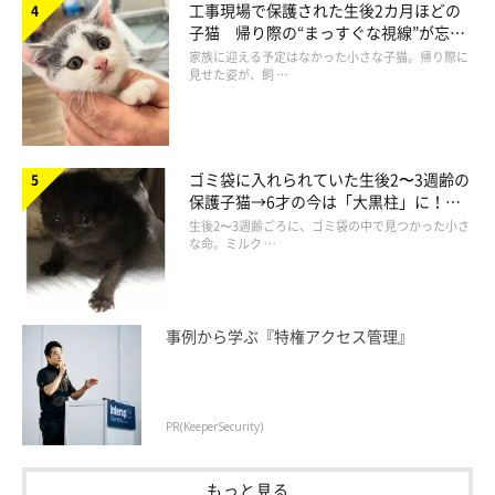
工事現場で保護された生後2カ月ほどの
子猫 帰り際の“まっすぐな視線”が忘れ
られず、家族の一員に
家族に迎える予定はなかった小さな子猫。帰り際に
見せた姿が、飼 …
ゴミ袋に入れられていた生後2〜3週齢の
保護子猫→6才の今は「大黒柱」に！
美しい黒猫に成長した姿にグッとくる
生後2〜3週齢ごろに、ゴミ袋の中で見つかった小さ
な命。ミルク …
4年が経ち、現在の2匹がこちら
事例から学ぶ『特権アクセス管理』
PR(KeeperSecurity)
もっと見る