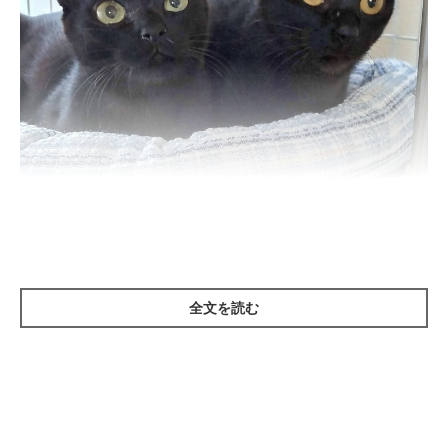
（写真左から）おマサちゃん、おフクちゃん。
@chan_mosa81
全文を読む
紹介するのは、X（旧Twitter）ユーザー
@chan_mosa81
さんの愛
猫・おマサちゃん、おフクちゃん（取材時、ともに推定4才
半）。
こちらは、2匹が家族に迎えられてまもないころ、生後推定6カ月