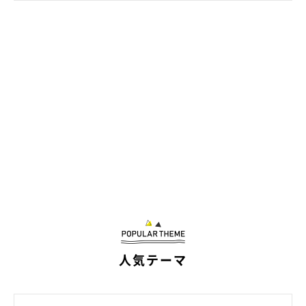
小さなベッドでも一緒にくつろぐ、おマサちゃん、おフクちゃん。
@chan_mosa81
体の成長とともに、内面も少しずつ“おねえさんらしく”なったと
いうおマサちゃん、おフクちゃん。それでも飼い主さんにとっ
て、2匹は今も変わらず
「賢くて可愛い、おしゃべりな女のコた
ち」
なのだそうです。
そんな様子がうかがえる印象的なエピソードを聞きました。
飼い主さん：
「以前、おフクが私の後について玄関手前にある脱走防止ゲート
から出てしまい、そのことに気付かず閉め出してしまったことが
人気テーマ
ありました。すると、
おマサが慌てて知らせに来てくれた
んで
す。