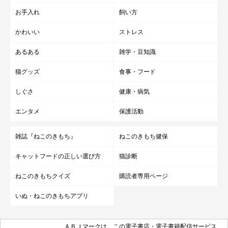
お手入れ
飼い方
かわいい
ストレス
あるある
雑学・豆知識
猫グッズ
食事・フード
しぐさ
健康・病気
エンタメ
保護活動
雑誌『ねこのきもち』
ねこのきもち健保
キャットフードの正しい選び方
猫診断
ねこのきもちクイズ
購読者専用ページ
いぬ・ねこのきもちアプリ
ＡＢＪマークは、この電子書店・電子書籍配信サービス