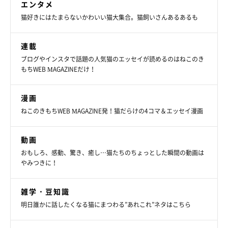
エンタメ
ほかにも、2階から降りてきたときは、まるで『行ってきまし
猫好きにはたまらないかわいい猫大集合。猫飼いさんあるあるも
た』と報告するように必ず鳴きに来ますし、来客時にインターホ
ンに気づかずにいると知らせに来てくれます」
連載
ブログやインスタで話題の人気猫のエッセイが読めるのはねこのき
もちWEB MAGAZINEだけ！
漫画
ねこのきもちWEB MAGAZINE発！猫だらけの4コマ＆エッセイ漫画
動画
おもしろ、感動、驚き、癒し…猫たちのちょっとした瞬間の動画は
やみつきに！
雑学・豆知識
明日誰かに話したくなる猫にまつわる”あれこれ”ネタはこちら