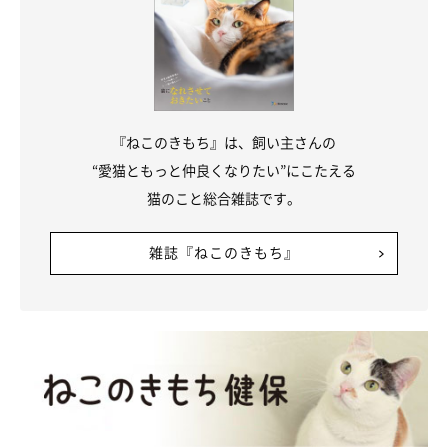
お迎えから4年が経った今も、おマサちゃん、おフクちゃんはと
ても仲良し。一方で、成長とともに、飼い主さんとの過ごし方に
は少しずつ変化も見られるようになりました。
飼い主さん：
『ねこのきもち』は、飼い主さんの
「おねえさんになった今、以前のように私にずっとベッタリでは
“愛猫ともっと仲良くなりたい”にこたえる
なく、ふたりだけで2階で過ごしたりする時間も増えました。
猫のこと総合雑誌です。
保護主さんの話では“いとこ”のようですが、本当に仲良しです。
雑誌『ねこのきもち』
ふたりでよく遊んで、ふたりでゴハンを食べて、ふたりで寝てい
ます」