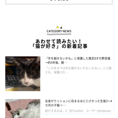
あわせて読みたい！
「猫が好き」の新着記事
「冬を越せないかも」と保護した推定8才の野良猫
→約5年後、腕 …
「このままでは冬を越せないかもしれない」と心配
され、保護され …
現在のおマサちゃん、おフクちゃん。「特におマサを大きくしすぎたかもし
れません」と飼い主さん。
@chan_mosa81
全身がクッションに収まるほど小さかった生後3～4
カ月の子猫→ …
こうして、おマサちゃん、おフクちゃんとの暮らしが始まり、あ
紹介するのは、X（旧Twitter） ユーザー@nekowo
…
っという間に4年の月日が流れました。家にやってきたころは小