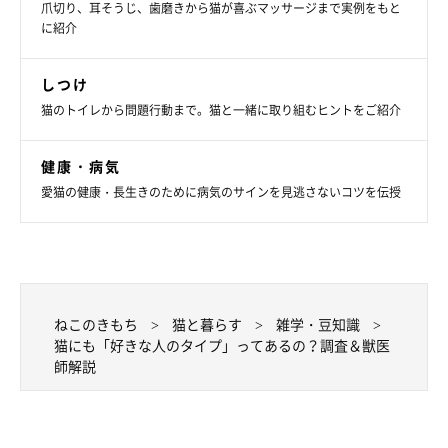
爪切り、耳そうじ、歯磨きから猫が喜ぶマッサージまで実例をもと
に紹介
しつけ
猫のトイレから問題行動まで。猫と一緒に取り組むヒントをご紹介
ねこのきもち投稿写真ギャラリー
健康・病気
ここからは、ねこのきもち獣医師相談室の原駿太朗先生に解説し
愛猫の健康・長生きのために病気のサインを見逃さないコツを伝授
ていただきます。
――今回のアンケートでは、愛猫の「好きなタイプ」として、穏
やか・落ち着いている人、適切な距離感や猫のペースを尊重して
ねこのきもち
猫と暮らす
雑学・豆知識
くれる人、お世話をしてくれる人といった回答が多く寄せられま
猫にも「好きな人のタイプ」ってあるの？調査＆獣医
した。なぜこれらのタイプの人は猫に好かれやすいのでしょう
師解説
か。
原先生：