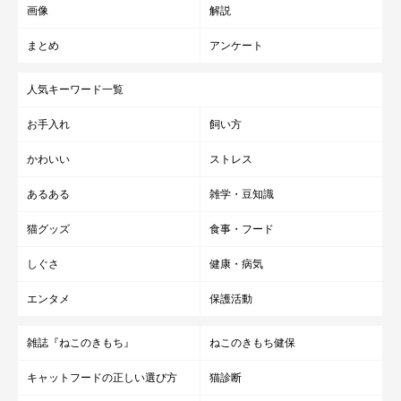
画像
解説
まとめ
アンケート
人気キーワード一覧
お手入れ
飼い方
かわいい
ストレス
あるある
雑学・豆知識
猫グッズ
食事・フード
しぐさ
健康・病気
エンタメ
保護活動
雑誌『ねこのきもち』
ねこのきもち健保
キャットフードの正しい選び方
猫診断