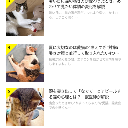
暑い日に猫の鳴き方が変わったとき、あ
わせて見たい体調の変化を解説
暑い日に、猫の鳴き声がいつもより弱い、かすれ
る、しつこく鳴く …
夏に大切なのは愛猫の“冷えすぎ”対策⁉
暑さ対策と並行して取り入れたい4つの
適切な距離感や猫のペースを尊重してくれる人
工夫
猛暑が続く夏の間、エアコンを効かせて室内を冷や
しますよね。し …
「声が大きくない人。猫のペースに合わせてくれる人か
な」
頭を突き出して「なでて」とアピールす
「追いかけるようなことをせず、猫のペースに合わせてく
る猫の心理とは？ 獣医師が解説
れる人」
出会ったときから“かまってちゃん”な愛猫。譲渡会
での小鉄くん …
「あまり過剰に関わらない人」
「ぐいぐい来ない人」