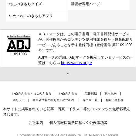
ねこのきもちクイズ
購読者専用ページ
いぬ・ねこのきもちアプリ
ＡＢＪマークは、この電子書店・電子書籍配信サービス
が、著作権者からコンテンツ使用許諾を得た正規版配信サ
ービスであることを示す登録商標（登録番号 第11091003
号）です。
ABJマークの詳細、ABJマークを掲示しているサービスの一
覧はこちら→
https://aebs.or.jp/
いぬのきもち・ねこのきもち
いぬのきもち
広告掲載
利用規約
ポリシー
利用者情報の取り扱いについて
専門家一覧
お問い合わせ
本サイトに掲載されている記事・写真・イラスト等のコンテンツの無断転載を
禁じます。
会社案内
個人情報保護法に基づく公表事項等
Copyright © Benesse Style Care Group Co.,Ltd. All Rights Reserved.