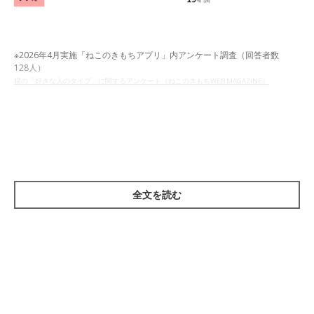
※2026年4月実施「ねこのきもちアプリ」内アンケート調査（回答者数
128人）
猫の「好きな人のタイプ」に関するアンケート（ねこのきもちWEB MAGAZINE）
今回実施したアンケートでは、愛猫に「好きな人のタイプがあ
る」と感じている飼い主さんが8割を超える結果に。そこで、飼
い主さんに愛猫はどんな人がタイプなのかを聞いてみました。
全文を読む