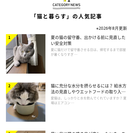
「動作がゆっくりで、大きな声を出さず、怒らない人」
「猫と暮らす」の人気記事
「足音が静かで大声を出さない、ゆっくりしゃべるおっと
りした人が好きです」
※2026年8月更新
夏の猫の留守番、出かける前に見直した
「穏やかな人が好きなタイプみたいです。穏やかな人には
い安全対策
自分から近づいていきます」
夏に猫だけで留守番させる日は、帰宅するまで部屋
が暑くなりすぎ …
「静かな人。おっとりした人」
「うるさくない人、動きがゆっくりな人」
猫に充分な水分を摂らせるには？ 給水方
法の見直しやウエットフードの取り入れ
方を解説
愛猫は、しっかりと水を飲んでくれていますか？ 夏
場はエアコン …