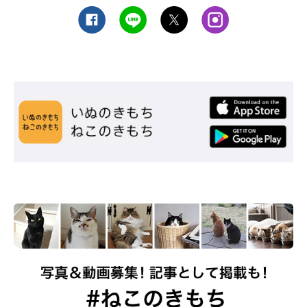
やすいようです。猫に安心感を与えられるように、猫に寄り添っ
てあげたいですね。
（監修：ねこのきもち獣医師相談室 獣医師・原駿太朗先生）
取材・文／寺井さとこ
※アンケートコメントは飼い主さんがご自身の体験を回答したも
のです。
※写真はスマホアプリ「いぬ・ねこのきもち」で投稿されたもの
です。
※記事と写真に関連性がない場合もあります。
※記事の内容は2026年5月時点の情報です。