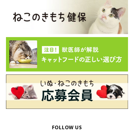
猫によって真逆のタイプの人が好きなことがあるのはな
ぜ？
――ちなみに、猫によって男性が好きだったり女性が好きだった
り、好みのタイプが真逆のケースもあるようですが、このような
違いが生まれるのはなぜでしょうか？
原先生：
「子猫期の社会化や過去の経験が大きく影響しているかもしれま
せん。優しい声の女性を好むコもいれば、守ってくれるような低
音の男性を好むコもいます。そのコの“安心の記憶”に基づいた個
性が好みの差としてあらわれるのでしょう」
猫が安心感を感じられる人は、猫の「好きな人のタイプ」になり
FOLLOW US