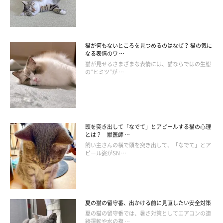
猫が何もないところを見つめるのはなぜ？ 猫の気に
なる表情のワ …
猫が見せるさまざまな表情には、猫ならではの生態
の“ヒミツ”が …
頭を突き出して「なでて」とアピールする猫の心理
とは？ 獣医師 …
飼い主さんの横で頭を突き出して、「なでて」とア
ピール姿がSN …
猫によって好みのタイプが真逆のことも
「概ね女性は好きみたいです」
夏の猫の留守番、出かける前に見直したい安全対策
夏の猫の留守番では、暑さ対策としてエアコンの連
「小柄で声の高い若い女性が好みのようです」
続運転や水の複 …