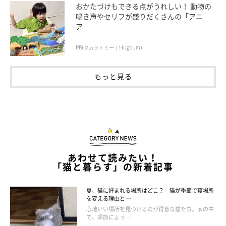
おかたづけもできる点がうれしい！ 動物の
鳴き声やセリフが盛りだくさんの「アニ
「距離感をもって接する人」
ア ...
PR(タカラトミー｜Hugkum)
お世話をしてくれる人
もっと見る
「ゴハン・おやつをくれる人、遊んでくれる人」
「食事をあげたり、トイレのお世話をしたりする人が好き
なんだと思います」
「いつも一緒にいてお世話をして、遊んでくれる人」
あわせて読みたい！
「猫と暮らす」の新着記事
「遊んでくれる人、お世話をしてくれる人。自分に無関心
な人には近づきません」
夏、猫に好まれる場所はどこ？ 猫が季節で寝場所
を変える理由と …
心地いい場所を見つけるのが得意な猫たち。家の中
で、季節によっ …