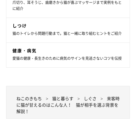
爪切り、耳そうじ、歯磨きから猫が喜ぶマッサージまで実例をもと
も大切とされています。例えば、猫が落ち着ける場所を確保して
に紹介
おくと、来客から距離を取ることができるでしょう。
しつけ
また、来客に対して無理に猫を触らないよう伝えておくとよいで
猫のトイレから問題行動まで。猫と一緒に取り組むヒントをご紹介
しょう。猫が自分から近づいたときにだけ優しく接してもらうよ
うにすると、猫の安心感につながります。
健康・病気
愛猫の健康・長生きのために病気のサインを見逃さないコツを伝授
みなさんの愛猫はどんな人に甘えますか？
文／ねこのきもちWeb編集室 監修／いぬ・ねこのきもち獣医師
相談室
ねこのきもち
猫と暮らす
しぐさ
来客時
※記事と写真に関連性がない場合もあります。
に猫が甘えるのはこんな人！ 猫が相手を選ぶ背景を
解説！