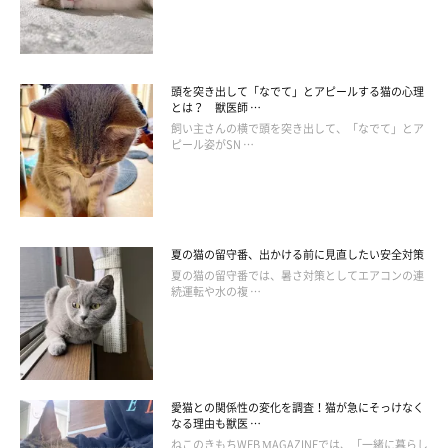
頭を突き出して「なでて」とアピールする猫の心理
とは？ 獣医師 …
飼い主さんの横で頭を突き出して、「なでて」とア
ピール姿がSN …
ねこのきもち投稿写真ギャラリー
夏の猫の留守番、出かける前に見直したい安全対策
夏の猫の留守番では、暑さ対策としてエアコンの連
猫は縄張り意識をもつ、警戒心の高い動物です。このため、縄張
続運転や水の複 …
りに侵入した人には高い警戒心を抱くのが普通です。猫が離れた
ところにいるときは、その距離を保つことが猫にとって安心でき
るのでしょう。無理に距離を縮めることは避け、猫の気持ちを尊
重しましょう。
愛猫との関係性の変化を調査！猫が急にそっけなく
なる理由も獣医 …
ねこのきもちWEB MAGAZINEでは、「一緒に暮らし