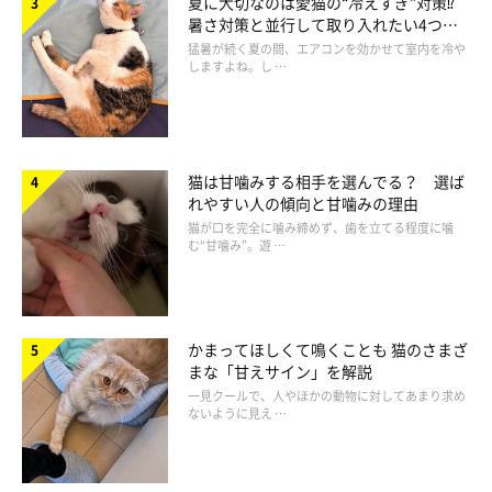
夏に大切なのは愛猫の“冷えすぎ”対策⁉
うとしない人のほうが、猫が安心して近づくこともあるようで
暑さ対策と並行して取り入れたい4つの
工夫
猛暑が続く夏の間、エアコンを効かせて室内を冷や
す。
しますよね。し …
③ においや雰囲気に慣れている人
過去に会ったことがある人や、似たにおいのする人などに安心感
を覚える場合もあると考えられています。
猫は甘噛みする相手を選んでる？ 選ば
れやすい人の傾向と甘噛みの理由
猫が口を完全に噛み締めず、歯を立てる程度に噛
このように、猫は人の行動や雰囲気を感じ取りながら、近づく相
む“甘噛み”。遊 …
手を選んでいる可能性があります。
かまってほしくて鳴くことも 猫のさまざ
まな「甘えサイン」を解説
一見クールで、人やほかの動物に対してあまり求め
ないように見え …