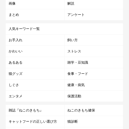
画像
解説
まとめ
アンケート
人気キーワード一覧
お手入れ
飼い方
かわいい
ストレス
あるある
雑学・豆知識
猫グッズ
食事・フード
しぐさ
健康・病気
エンタメ
保護活動
雑誌『ねこのきもち』
ねこのきもち健保
キャットフードの正しい選び方
猫診断