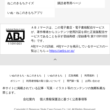
ねこのきもちクイズ
購読者専用ページ
いぬ・ねこのきもちアプリ
ＡＢＪマークは、この電子書店・電子書籍配信サービス
が、著作権者からコンテンツ使用許諾を得た正規版配信サ
ービスであることを示す登録商標（登録番号 第11091003
号）です。
ABJマークの詳細、ABJマークを掲示しているサービスの一
覧はこちら→
https://aebs.or.jp/
いぬのきもち・ねこのきもち
いぬのきもち
広告掲載
利用規約
ポリシー
利用者情報の取り扱いについて
専門家一覧
お問い合わせ
本サイトに掲載されている記事・写真・イラスト等のコンテンツの無断転載を
禁じます。
会社案内
個人情報保護法に基づく公表事項等
Copyright © Benesse Style Care Group Co.,Ltd. All Rights Reserved.