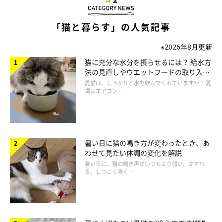
「猫と暮らす」の人気記事
※2026年8月更新
猫に充分な水分を摂らせるには？ 給水方
法の見直しやウエットフードの取り入れ
方を解説
ねこのきもち投稿写真ギャラリー
愛猫は、しっかりと水を飲んでくれていますか？ 夏
場はエアコン …
猫が来客の中から特定の人を選んで甘える背景には、いくつかの
理由が考えられています。
暑い日に猫の鳴き方が変わったとき、あ
① 落ち着いた雰囲気の人
わせて見たい体調の変化を解説
大きな声や急な動きが少ない人のほうが、猫にとって安心しやす
暑い日に、猫の鳴き声がいつもより弱い、かすれ
る、しつこく鳴く …
い場合があります。
② 猫に積極的に近づかない人
猫は自分から距離を縮めたい動物といわれています。無理に触ろ