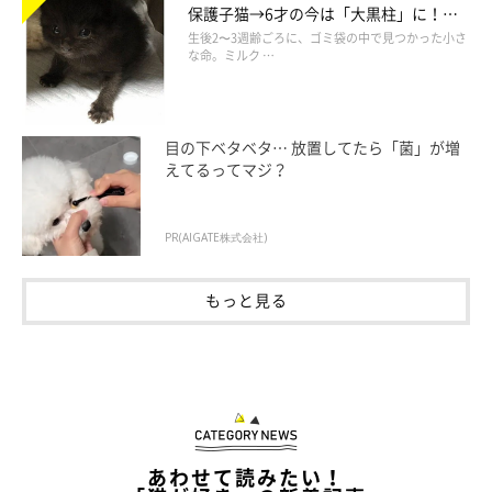
保護子猫→6才の今は「大黒柱」に！
美しい黒猫に成長した姿にグッとくる
生後2〜3週齢ごろに、ゴミ袋の中で見つかった小さ
な命。ミルク …
目の下ベタベタ… 放置してたら「菌」が増
えてるってマジ？
PR(AIGATE株式会社)
もっと見る
あわせて読みたい！