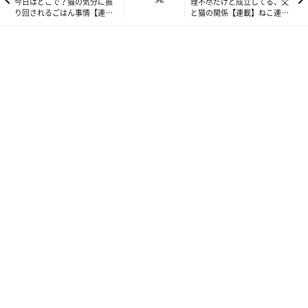
今日はどこで？猫の気分に振
理不尽だけど成立してる、父
り回されるごはん事情【連
と猫の関係【連載】ねこ連れ
載】ねこ連れ草 355話め
草 357話め