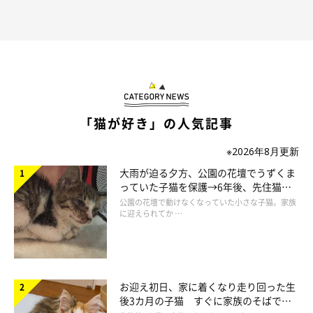
「猫が好き」の人気記事
※2026年8月更新
大雨が迫る夕方、公園の花壇でうずくま
っていた子猫を保護→6年後、先住猫
と“姉妹”のような関係に
公園の花壇で動けなくなっていた小さな子猫。家族
に迎えられてか …
お迎え初日、家に着くなり走り回った生
後3カ月の子猫 すぐに家族のそばで落