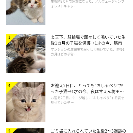
ち着く姿に「迎えてよかった」
生後約3カ月で家族になった、ノルウェージャンフ
ォレストキャッ …
作者プロフィール
仁子(じんこ)
福井県出身のイラストレーター。
炎天下、駐輪場で弱々しく鳴いていた生
色彩、表情にこだわった物語性のあるイラストを得意とし、雑
後1カ月の子猫を保護→1才の今、筋肉質
でツンデレなコに成長
誌、書籍、雑貨など幅広いジャンルで活動中。
マンションの駐輪場で弱々しく鳴いていた、生後1
カ月ほどの子猫 …
愛猫である、うずらとかんたろうの日々を描いた著書
『ねこ連れ
草 うずらとかんたろう徒然ニャッ記』
を出版。
・ブログ
Chromaket（くろまけっと）
・X（旧ツイッター）：
@jinko_yy
お迎え2日目、とっても“おしゃべり”だ
った子猫→1才の今、夜は甘えん坊モー
ドになるコに成長！
お迎え2日目、ケージ越しに“おしゃべり”する姿を
見せていた子 …
ゴミ袋に入れられていた生後2〜3週齢の