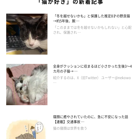
「猫が好き」の新着記事
「冬を越せないかも」と保護した推定8才の野良猫
→約5年後、腕 …
ねこ連れ草 うずらとかんたろう徒然ニャッ記
「このままでは冬を越せないかもしれない」と心配
され、保護され …
Amazonで見る
全身がクッションに収まるほど小さかった生後3～4
カ月の子猫→ …
紹介するのは、X（旧Twitter） ユーザー@nekowo
…
寝顔に癒やされていたのに、急に不安になった話
【連載】交通事故 …
猫の寝顔は世界を救う