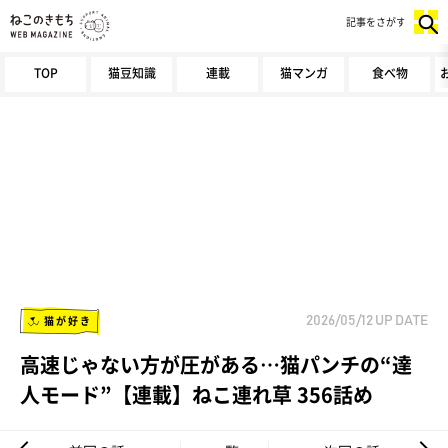
記事をさがす
TOP
猫豆知識
連載
猫マンガ
食べ物
猫が好き
2026/05/12
UP DATE
高速じゃない方が圧がある…猫パンチの“達
人モード”【連載】ねこ連れ草 356話め