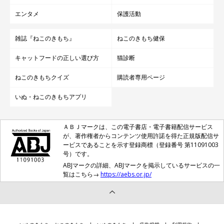
エンタメ
保護活動
雑誌『ねこのきもち』
ねこのきもち健保
キャットフードの正しい選び方
猫診断
ねこのきもちクイズ
購読者専用ページ
いぬ・ねこのきもちアプリ
ＡＢＪマークは、この電子書店・電子書籍配信サービス
が、著作権者からコンテンツ使用許諾を得た正規版配信サ
ービスであることを示す登録商標（登録番号 第11091003
号）です。
ABJマークの詳細、ABJマークを掲示しているサービスの一
覧はこちら→
https://aebs.or.jp/