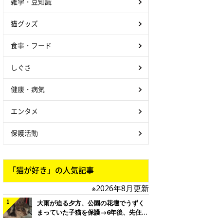
雑学・豆知識
猫グッズ
食事・フード
しぐさ
健康・病気
エンタメ
保護活動
「猫が好き」の人気記事
※2026年8月更新
大雨が迫る夕方、公園の花壇でうずく
まっていた子猫を保護→6年後、先住猫