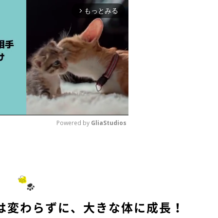
もっとみる
arrow_forward_ios
Powered by 
GliaStudios
M
u
t
e
は変わらずに、大きな体に成長！