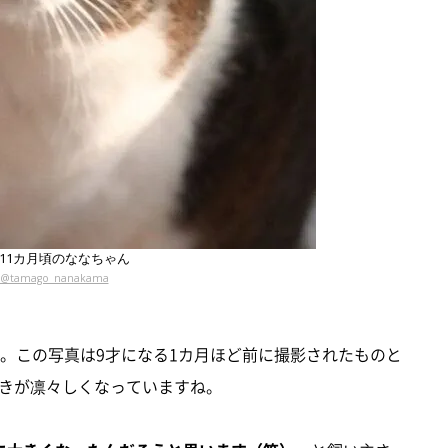
才11カ月頃のななちゃん
@tamago_nanakama
た。この写真は9才になる1カ月ほど前に撮影されたものと
きが凛々しくなっていますね。