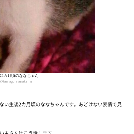
後2カ月頃のななちゃん
@tamago_nanakama
ない生後2カ月頃のななちゃんです。あどけない表情で見
い主さんはこう話します。