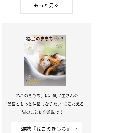
本名：ドミトリー・ドンスコイ）。ドンち
もっと見る
ゃんは、保護猫でした。ドンちゃんが見つ
かったのは、飼い主さんの姉の勤め先の敷
地内でした。ゴミ袋に入れられている
『ねこのきもち』は、飼い主さんの
“愛猫ともっと仲良くなりたい”にこたえる
猫のこと総合雑誌です。
雑誌『ねこのきもち』