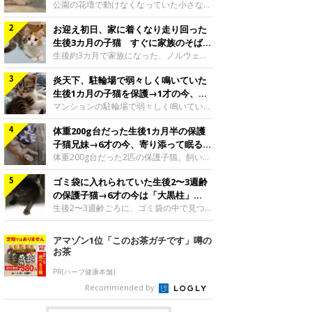
と“姉妹”のような関係に
公園の花壇で動けなくなっていた小さな子
猫。家族に迎えられてから6年、先住猫と
お迎え初日、家に着くなり走り回った
の間には深い絆が育まれていました。保護
当時のティダちゃん。
生後3カ月の子猫 すぐに家族のそばで
@muumuu62197189紹介するのは、
落ち着く姿に「迎えてよかった」
生後約3カ月で家族になった、ノルウェー
X（旧Twitter）ユーザー
ジャンフォレストキャットの子猫。お迎え
@muumuu62197189さんの愛猫・ティダ
炎天下、駐輪場で弱々しく鳴いていた
翌日には、すでに家でくつろぐ様子を見せ
ちゃん（取材時6才）の成長記録です。こ
ていました。お迎え翌日、ベッドでうとう
生後1カ月の子猫を保護→1才の今、筋
ちらは、生後3カ月ごろのティダちゃん。
とするむうちゃんお迎え翌日のむうちゃ
肉質でツンデレなコに成長
マンションの駐輪場で弱々しく鳴いてい
飼い主さんが出会ったのは、夜から大雨に
ん。@umimugi0304紹介するのは、
た、生後1カ月ほどの子猫。家族に迎えら
なると予報されていた日の夕方でした。花
Instagramユーザー@umimugi0304さんの
体重200g台だった生後1カ月半の保護
れてから1年、体も行動も大きく成長しま
壇で動けずにいた子猫保護したばかりのテ
愛猫・むうちゃん（撮影時、生後約3カ月
した。炎天下の駐輪場で鳴いていた小さな
子猫兄妹→6才の今、寄り添って眠る姿
ィダちゃん。@muumuu62197189飼い主
／ノルウェージャンフォレストキャッ
子猫保護当時のモモちゃん。@Kingponzu
にほっこり！
体重200g台だった2匹の保護子猫。飼い主
さんは、公園の
ト）。こちらは、お迎え翌日に撮影された
紹介するのは、X（旧Twitter）ユーザー
さんの家族になってから6年、ともに成長
一枚。ゴハンをお腹いっぱい食べたむうち
@Kingponzuさんの愛猫・モモちゃん（取
ゴミ袋に入れられていた生後2〜3週齢
するなかで、2匹の関係にも少しずつ変化
ゃんは眠くなり、飼い主さん夫婦のベッド
材時1才）の成長記録です。こちらは、モ
が見られました。家族になったばかりの小
の保護子猫→6才の今は「大黒柱」
でうとうとし始めたのだとか。飼い主さ
モちゃんが生後1カ月ごろに撮影された一
さな兄妹猫（写真上から）妹猫・てんちゃ
に！ 美しい黒猫に成長した姿にグッ
生後2〜3週齢ごろに、ゴミ袋の中で見つか
枚。飼い主さんの自宅マンションの駐輪場
ん、兄猫・ラムくん。@ten_ramu紹介す
った小さな命。ミルクから育てられたその
とくる
で鳴いていたところを保護された当時の姿
るのは、X（旧Twitter）ユーザー
子猫は今、家族に欠かせない存在へと成長
アマゾン1位「このお茶ガチです」噂の
です。子猫時代のモモちゃん。
@ten_ramuさんの愛猫・ラムくんとてん
しました。ゴミ袋の中で見つかった、ミニ
お茶
@Kingponzuその日は気温が35℃を
ちゃん（ともに取材時6才）の成長記録で
モグラのような子猫よちよち歩きをしてい
す。この写真は、お迎えして間もない生後
たころの、生後2〜3週齢ごろのドンちゃ
PR(ハーブ健康本舗)
1カ月半ごろの2匹。当時、ラムくんは260
ん。@doddou_1今回紹介するのは、
Recommended by
グラム、てんちゃんは209グラムと、どち
X（旧Twitter）ユーザー@doddou_1さん
らもとても小さな体でした。2匹
の愛猫・ドンちゃん（取材時、推定6才／