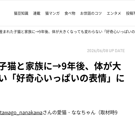
猫豆知識
連載
猫マンガ
食べ物
お世話のコツ
エンタメ
投稿
産まれた子猫と家族に→9年後、体が大きくなっても変わらない「好奇心いっぱい
2026/06/08
UP DATE
子猫と家族に→9年後、体が大
い「好奇心いっぱいの表情」に
tamago_nanakama
さんの愛猫・ななちゃん（取材時9