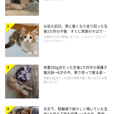
お迎え初日、家に着くなり走り回った生
後3カ月の子猫 すぐに家族のそばで落
ち着く姿に「迎えてよかった」
生後約3カ月で家族になった、ノルウェージャンフ
ォレストキャッ …
お気に入りの場所でゆったり♪
体重200g台だった生後1カ月半の保護子
猫兄妹→6才の今、寄り添って眠る姿に
ほっこり！
体重200g台だった2匹の保護子猫。飼い主さんの家
族になって …
炎天下、駐輪場で弱々しく鳴いていた生
後1カ月の子猫を保護→1才の今、筋肉質