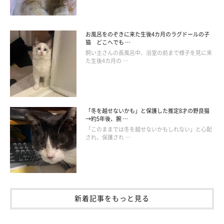
お気に入りの場所で、大好きな飼い主さんにナデナデされるきん
ちゃん。嬉しいと足がモニモニと動いてしまうようで、まさにこ
のとき最高に癒されていたみたい。またひとつ、お気に入りの場
お風呂をのぞきに来た生後4カ月のラグドールの子
猫 どこへでも …
所ができました♡
飼い主さんの長風呂中、浴室の前まで様子を見に来
た生後4カ月の …
「冬を越せないかも」と保護した推定8才の野良猫
→約5年後、腕 …
「このままでは冬を越せないかもしれない」と心配
され、保護され …
新着記事をもっと見る