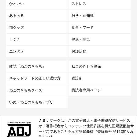
かわいい
ストレス
あるある
雑学・豆知識
猫グッズ
食事・フード
しぐさ
健康・病気
エンタメ
保護活動
雑誌『ねこのきもち』
ねこのきもち健保
キャットフードの正しい選び方
猫診断
ねこのきもちクイズ
購読者専用ページ
いぬ・ねこのきもちアプリ
ＡＢＪマークは、この電子書店・電子書籍配信サービス
が、著作権者からコンテンツ使用許諾を得た正規版配信サ
ービスであることを示す登録商標（登録番号 第11091003
号）です。