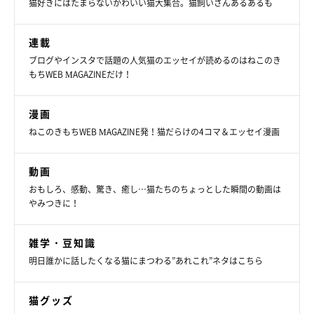
猫好きにはたまらないかわいい猫大集合。猫飼いさんあるあるも
連載
ブログやインスタで話題の人気猫のエッセイが読めるのはねこのき
@poco_pi.29
もちWEB MAGAZINEだけ！
猫だけじゃなく、人も嬉しい猫グッズが展開されています。その
漫画
ひとつが、今このご時世に欠かせないマスク。ダイソーでは、
キ
ねこのきもちWEB MAGAZINE発！猫だらけの4コマ＆エッセイ漫画
ャットデザインマスク
が売っているんです。
動画
接触冷感や防菌防臭もしてくれる便利さも兼ね備えつつ、何より
おもしろ、感動、驚き、癒し…猫たちのちょっとした瞬間の動画は
のポイントは、装着時に頬の部分にくる猫のデザイン。顔をひょ
やみつきに！
こっと出しているようなデザインは、そのシンプルさとさりげな
さで、日常的にも使いたくなるマスクです。
雑学・豆知識
明日誰かに話したくなる猫にまつわる”あれこれ”ネタはこちら
猫も人も嬉しくなるグッズが展開されているダイソー。ぜひ、お
猫グッズ