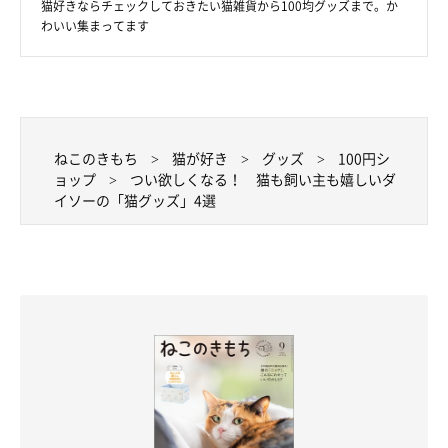
気に入りの猫グッズを探してみてくださいね！
猫好きならチェックしておきたい猫雑貨から100均グッズまで。か
わいい集まってます
★Instagram、Twitterで「#ねこのきもち」「#ねこのきもち部」
でご投稿いただいた素敵な写真・動画を紹介しています。
ねこのきもち
猫が好き
グッズ
100円シ
ョップ
つい欲しくなる！ 猫も飼い主も嬉しいダ
参照／Instagram（
@kinako_maplecat
、
@poco_pi.29
、
イソーの「猫グッズ」4選
@mutamutaiyaya
、
@okappan
）
文／Ayano Yamabuki