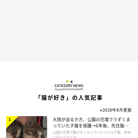
@mutamutaiyaya
Instagramユーザー
@mutamutaiyaya
さんがダイソーで購入した
のは、プラスチック製のツインの
餌皿
♪ 愛猫の子猫ちゃんが食
べやすいように、高さが低めのものを選んだようです。
お皿がふたつあるので、フード用と飲み水用など、いろんな用途
に使えて便利そうですね！
「猫が好き」の人気記事
※2026年8月更新
大雨が迫る夕方、公園の花壇でうずくま
っていた子猫を保護→6年後、先住猫
と“姉妹”のような関係に
公園の花壇で動けなくなっていた小さな子猫。家族
に迎えられてか …