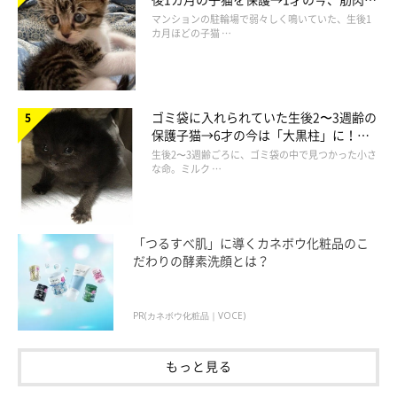
でツンデレなコに成長
マンションの駐輪場で弱々しく鳴いていた、生後1
カ月ほどの子猫 …
ゴミ袋に入れられていた生後2〜3週齢の
保護子猫→6才の今は「大黒柱」に！
美しい黒猫に成長した姿にグッとくる
生後2〜3週齢ごろに、ゴミ袋の中で見つかった小さ
な命。ミルク …
@okappan
「つるすべ肌」に導くカネボウ化粧品のこ
だわりの酵素洗顔とは？
Instagramユーザー
@okappan
さんの愛猫・きんちゃんがくつろ
ぎ中なのは、
猫のカゴベッド
。くるんと丸まることが好きな猫ち
PR(カネボウ化粧品｜VOCE)
ゃんも、すっかり虜に！
もっと見る