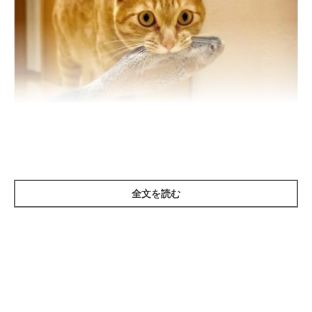
全文を読む
@kinako_maplecat
Instagramユーザー
@kinako_maplecat
さんの愛猫・いなりちゃ
ん♪ 飼い主さんが
「ただ遊んでるだけなのにドロボー感満点の
品」
というのは、ダイソーで見つけたという
魚のぬいぐるみ！