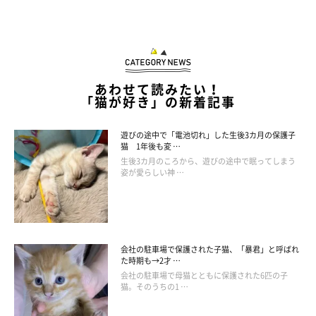
あわせて読みたい！
「猫が好き」の新着記事
遊びの途中で「電池切れ」した生後3カ月の保護子
猫 1年後も変 …
生後3カ月のころから、遊びの途中で眠ってしまう
姿が愛らしい神 …
会社の駐車場で保護された子猫、「暴君」と呼ばれ
た時期も→2才 …
会社の駐車場で母猫とともに保護された6匹の子
@okappan
猫。そのうちの1 …