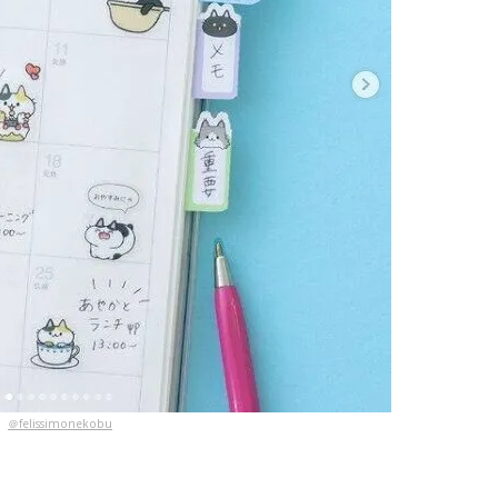
＠felissimonekobu