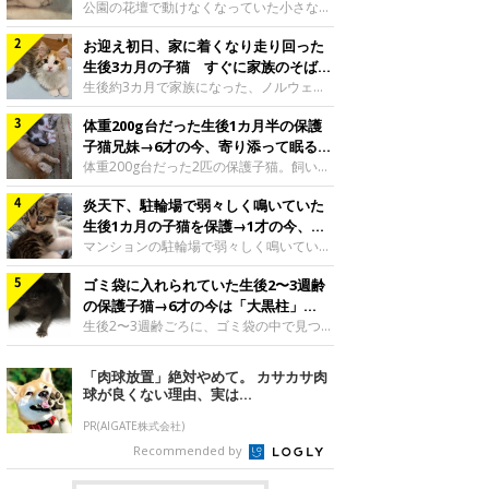
と“姉妹”のような関係に
公園の花壇で動けなくなっていた小さな子
猫。家族に迎えられてから6年、先住猫と
お迎え初日、家に着くなり走り回った
の間には深い絆が育まれていました。保護
当時のティダちゃん。
生後3カ月の子猫 すぐに家族のそばで
@muumuu62197189紹介するのは、
落ち着く姿に「迎えてよかった」
生後約3カ月で家族になった、ノルウェー
X（旧Twitter）ユーザー
ジャンフォレストキャットの子猫。お迎え
@muumuu62197189さんの愛猫・ティダ
体重200g台だった生後1カ月半の保護
翌日には、すでに家でくつろぐ様子を見せ
ちゃん（取材時6才）の成長記録です。こ
ていました。お迎え翌日、ベッドでうとう
子猫兄妹→6才の今、寄り添って眠る姿
ちらは、生後3カ月ごろのティダちゃん。
とするむうちゃんお迎え翌日のむうちゃ
にほっこり！
体重200g台だった2匹の保護子猫。飼い主
飼い主さんが出会ったのは、夜から大雨に
ん。@umimugi0304紹介するのは、
さんの家族になってから6年、ともに成長
なると予報されていた日の夕方でした。花
Instagramユーザー@umimugi0304さんの
炎天下、駐輪場で弱々しく鳴いていた
するなかで、2匹の関係にも少しずつ変化
壇で動けずにいた子猫保護したばかりのテ
愛猫・むうちゃん（撮影時、生後約3カ月
が見られました。家族になったばかりの小
生後1カ月の子猫を保護→1才の今、筋
ィダちゃん。@muumuu62197189飼い主
／ノルウェージャンフォレストキャッ
さな兄妹猫（写真上から）妹猫・てんちゃ
肉質でツンデレなコに成長
マンションの駐輪場で弱々しく鳴いてい
さんは、公園の
ト）。こちらは、お迎え翌日に撮影された
ん、兄猫・ラムくん。@ten_ramu紹介す
た、生後1カ月ほどの子猫。家族に迎えら
一枚。ゴハンをお腹いっぱい食べたむうち
るのは、X（旧Twitter）ユーザー
ゴミ袋に入れられていた生後2〜3週齢
れてから1年、体も行動も大きく成長しま
ゃんは眠くなり、飼い主さん夫婦のベッド
@ten_ramuさんの愛猫・ラムくんとてん
した。炎天下の駐輪場で鳴いていた小さな
の保護子猫→6才の今は「大黒柱」
でうとうとし始めたのだとか。飼い主さ
ちゃん（ともに取材時6才）の成長記録で
子猫保護当時のモモちゃん。@Kingponzu
に！ 美しい黒猫に成長した姿にグッ
生後2〜3週齢ごろに、ゴミ袋の中で見つか
す。この写真は、お迎えして間もない生後
紹介するのは、X（旧Twitter）ユーザー
った小さな命。ミルクから育てられたその
とくる
1カ月半ごろの2匹。当時、ラムくんは260
@Kingponzuさんの愛猫・モモちゃん（取
子猫は今、家族に欠かせない存在へと成長
「肉球放置」絶対やめて。 カサカサ肉
グラム、てんちゃんは209グラムと、どち
材時1才）の成長記録です。こちらは、モ
しました。ゴミ袋の中で見つかった、ミニ
球が良くない理由、実は...
らもとても小さな体でした。2匹
モちゃんが生後1カ月ごろに撮影された一
モグラのような子猫よちよち歩きをしてい
枚。飼い主さんの自宅マンションの駐輪場
たころの、生後2〜3週齢ごろのドンちゃ
PR(AIGATE株式会社)
で鳴いていたところを保護された当時の姿
ん。@doddou_1今回紹介するのは、
Recommended by
です。子猫時代のモモちゃん。
X（旧Twitter）ユーザー@doddou_1さん
@Kingponzuその日は気温が35℃を
の愛猫・ドンちゃん（取材時、推定6才／