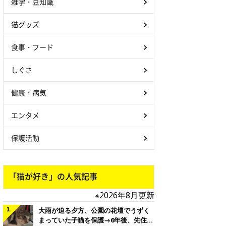
雑学・豆知識
猫グッズ
食事・フード
しぐさ
健康・病気
エンタメ
保護活動
「猫が好き」の人気記事
※2026年8月更新
大雨が迫る夕方、公園の花壇でうずく
まっていた子猫を保護→6年後、先住猫