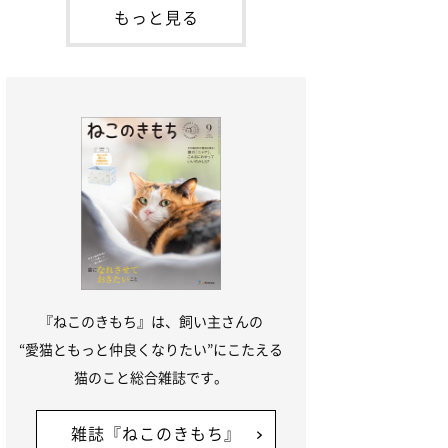
本名：ドミトリー・ドンスコイ）。ドンち
もっと見る
ゃんは、保護猫でした。ドンちゃんが見つ
かったのは、飼い主さんの姉の勤め先の敷
地内でした。ゴミ袋に入れられている
『ねこのきもち』は、飼い主さんの
“愛猫ともっと仲良くなりたい”にこたえる
猫のこと総合雑誌です。
雑誌『ねこのきもち』