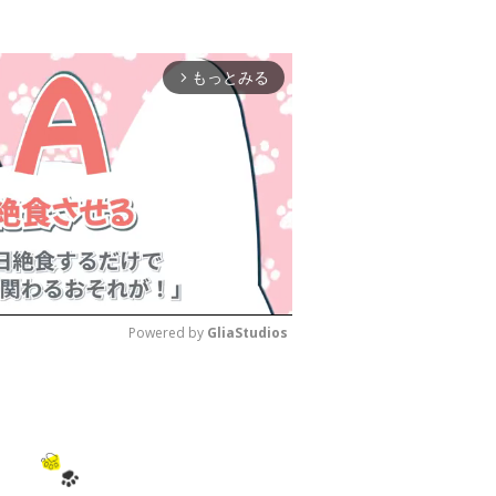
もっとみる
arrow_forward_ios
Powered by 
GliaStudios
M
u
t
e