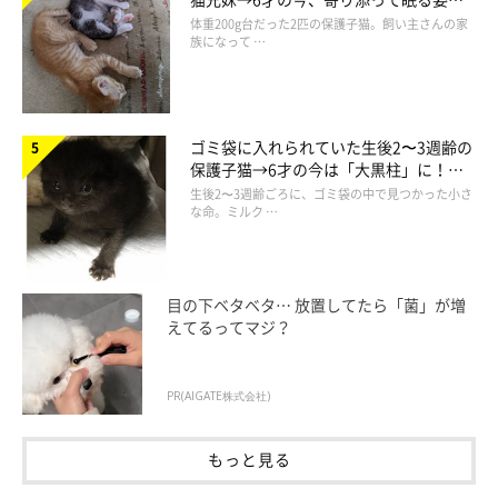
ほっこり！
体重200g台だった2匹の保護子猫。飼い主さんの家
族になって …
ゴミ袋に入れられていた生後2〜3週齢の
保護子猫→6才の今は「大黒柱」に！
美しい黒猫に成長した姿にグッとくる
生後2〜3週齢ごろに、ゴミ袋の中で見つかった小さ
な命。ミルク …
目の下ベタベタ… 放置してたら「菌」が増
えてるってマジ？
とっても仲良しのサクくん＆ヨルくん
PR(AIGATE株式会社)
もっと見る