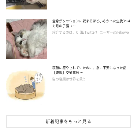
我慢を続けていたサクくんですが、ついに堪忍袋の緒が切れてガ
ブッとやり返したのでした（笑）
全身がクッションに収まるほど小さかった生後3～4
カ月の子猫→ …
紹介するのは、X（旧Twitter） ユーザー@nekowo
…
寝顔に癒やされていたのに、急に不安になった話
【連載】交通事故 …
猫の寝顔は世界を救う
この投稿をInstagramで見る
新着記事をもっと見る