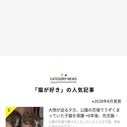
この顔である。
@saku212yoru
さっきまでの可愛いチューはなんだったのでしょうか…。サクく
んの正直すぎる反応に、Instagramユーザーさんからは
「めっち
ゃいい顔ですね」「笑っちゃいました」「サクくんのクサ顔､と
ってもかわいい」「かーちゃん、この子臭いよ…て訴えてます
ね」
とのコメントが寄せられています。
「猫が好き」の人気記事
※2026年8月更新
大雨が迫る夕方、公園の花壇でうずくま
っていた子猫を保護→6年後、先住猫
と“姉妹”のような関係に
公園の花壇で動けなくなっていた小さな子猫。家族
に迎えられてか …