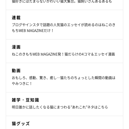
猫好きにはたまらないかわいい猫大集合。猫飼いさんあるあるも
連載
ブログやインスタで話題の人気猫のエッセイが読めるのはねこのき
もちWEB MAGAZINEだけ！
漫画
ねこのきもちWEB MAGAZINE発！猫だらけの4コマ＆エッセイ漫画
動画
おもしろ、感動、驚き、癒し…猫たちのちょっとした瞬間の動画は
やみつきに！
雑学・豆知識
明日誰かに話したくなる猫にまつわる”あれこれ”ネタはこちら
猫グッズ