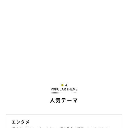
サク🐱ヨル(@saku212yoru)がシェアした投稿
参照／Instagram（
@saku212yoru
）
文／二宮ねこむ
人気テーマ
エンタメ