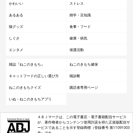
かわいい
ストレス
あるある
雑学・豆知識
猫グッズ
食事・フード
しぐさ
健康・病気
エンタメ
保護活動
雑誌『ねこのきもち』
ねこのきもち健保
キャットフードの正しい選び方
猫診断
ねこのきもちクイズ
購読者専用ページ
いぬ・ねこのきもちアプリ
ＡＢＪマークは、この電子書店・電子書籍配信サービス
が、著作権者からコンテンツ使用許諾を得た正規版配信サ
ービスであることを示す登録商標（登録番号 第11091003
号）です。