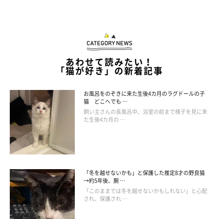
あわせて読みたい！
「猫が好き」の新着記事
お風呂をのぞきに来た生後4カ月のラグドールの子
猫 どこへでも …
飼い主さんの長風呂中、浴室の前まで様子を見に来
た生後4カ月の …
@saku212yoru
「冬を越せないかも」と保護した推定8才の野良猫
サクくんとヨルくんはとっても仲良し！ この日のヨルくんは、
→約5年後、腕 …
「このままでは冬を越せないかもしれない」と心配
サクくんにべったりとくっついて噛み噛み…。
され、保護され …