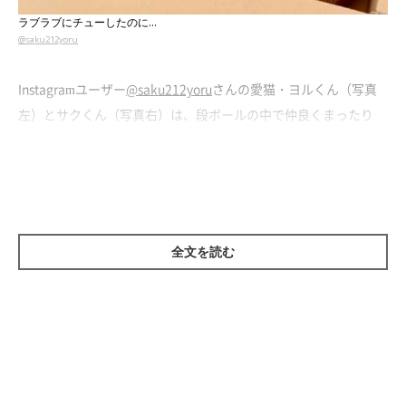
ラブラブにチューしたのに…
@saku212yoru
Instagramユーザー
@saku212yoru
さんの愛猫・ヨルくん（写真
左）とサクくん（写真右）は、段ボールの中で仲良くまったり
中。
チューっ
とした直後…サクくんの正直すぎる態度に思わず笑っち
ゃう？
全文を読む
チューしたのに「クサ顔」？