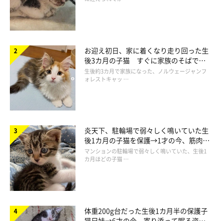
お迎え初日、家に着くなり走り回った生
後3カ月の子猫 すぐに家族のそばで落
この投稿をInstagramで見る
ち着く姿に「迎えてよかった」
生後約3カ月で家族になった、ノルウェージャンフ
ォレストキャッ …
炎天下、駐輪場で弱々しく鳴いていた生
後1カ月の子猫を保護→1才の今、筋肉質
でツンデレなコに成長
マンションの駐輪場で弱々しく鳴いていた、生後1
カ月ほどの子猫 …
サク🐱ヨル(@saku212yoru)がシェアした投稿
体重200g台だった生後1カ月半の保護子
猫兄妹→6才の今、寄り添って眠る姿に