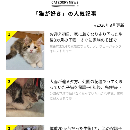
「猫が好き」の人気記事
結構、幅がギリギリです。笑
※2026年8月更新
お迎え初日、家に着くなり走り回った生
後3カ月の子猫 すぐに家族のそばで落
なんでこんな急に垂れてみたのか
ち着く姿に「迎えてよかった」
生後約3カ月で家族になった、ノルウェージャンフ
分かりませんが、意外と気持ちよかったのか
ォレストキャッ …
段々ウトウトしきたぷーちゃん。
大雨が迫る夕方、公園の花壇でうずくま
っていた子猫を保護→6年後、先住猫
と“姉妹”のような関係に
公園の花壇で動けなくなっていた小さな子猫。家族
に迎えられてか …
体重200g台だった生後1カ月半の保護子