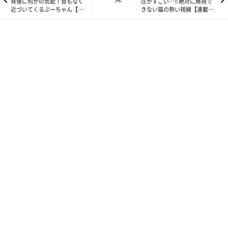
背後に何かの気配！音もなく
圧がすごい…!! 絶対に無視で
近づいてくるぷーちゃん【連
きない猫の熱い視線【連載】
載】マンチカンのぷーちゃん
マンチカンのぷーちゃん#175
#173
こんな風に垂れて寝るぷーちゃんは本当にレアで。笑
可愛くてパシャパシャ写真を撮りまくりました。