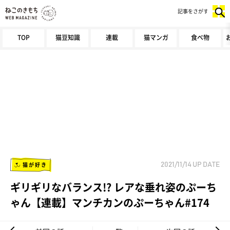
記事をさがす
TOP
猫豆知識
連載
猫マンガ
食べ物
猫が好き
2021/11/14
UP DATE
ギリギリなバランス!? レアな垂れ姿のぷーち
ゃん【連載】マンチカンのぷーちゃん#174