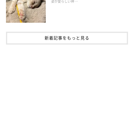
姿が愛らしい神 …
emi
ぷーちゃん+夫婦+息子+娘の５人家族。
写真集「ぷー（宝島社）」発売中。
何気ないぷーちゃんの日常を、instagramを中心にアップしてい
新着記事をもっと見る
ます。
・instagram：
pooh0403
・ツイッター：
@pooh_0403
・ブログ：
ぷーオフィシャルブログ