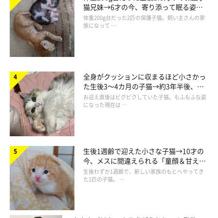
猫兄妹→6才の今、寄り添って眠る姿に
ほっこり！
体重200g台だった2匹の保護子猫。飼い主さんの家
族になって …
全身がクッションに収まるほど小さかっ
た生後3～4カ月の子猫→約3年半後、毛
並みが立派な「美しいもふもふ姫」に成
お迎え直後はビクビクしていた子猫。もふもふな姿
長！
になった現在は …
生後1週齢で迎えた小さな子猫→10才の
今、メスに間違えられる「童顔＆甘えん
坊ぶり」にほっこり！
生後わずか1週齢で、新しい家族のもとへやってき
た1匹の子猫。 …