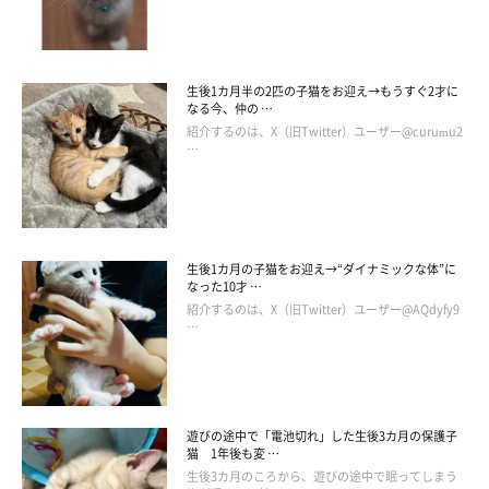
生後1カ月半の2匹の子猫をお迎え→もうすぐ2才に
なる今、仲の …
紹介するのは、X（旧Twitter）ユーザー@curumu2
…
生後1カ月の子猫をお迎え→“ダイナミックな体”に
なった10才 …
紹介するのは、X（旧Twitter）ユーザー@AQdyfy9
…
遊びの途中で「電池切れ」した生後3カ月の保護子
猫 1年後も変 …
プロフィール
生後3カ月のころから、遊びの途中で眠ってしまう