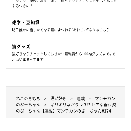
おもしろ、感動、驚き、癒し…猫たちのちょっとした瞬間の動画は
やみつきに！
雑学・豆知識
明日誰かに話したくなる猫にまつわる”あれこれ”ネタはこちら
猫グッズ
猫好きならチェックしておきたい猫雑貨から100均グッズまで。か
わいい集まってます
ねこのきもち
猫が好き
連載
マンチカン
のぷーちゃん
ギリギリなバランス!? レアな垂れ姿
のぷーちゃん【連載】マンチカンのぷーちゃん#174