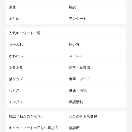
画像
解説
まとめ
アンケート
人気キーワード一覧
お手入れ
飼い方
かわいい
ストレス
あるある
雑学・豆知識
猫グッズ
食事・フード
しぐさ
健康・病気
エンタメ
保護活動
雑誌『ねこのきもち』
ねこのきもち健保
キャットフードの正しい選び方
猫診断