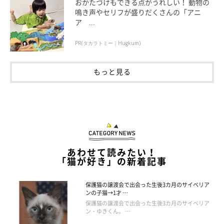
おかたづけもできる点がうれしい！ 動物の
鳴き声やセリフが盛りだくさんの「アニ
ア ...
ぷーちゃんと暮らして８年以上経ちますが、
まだまだ「！？ かわいい…！！」と
PR(タカラトミー｜Hugkum)
ぷーちゃんの可愛さにびっくりさせられます。
もっと見る
あわせて読みたい！
「猫が好き」の新着記事
保護猫の譲渡会で出会った生後3カ月のサイベリア
ンの子猫→1才 …
保護猫の譲渡会で出会った生後3カ月のサイベリア
ン・ゆきくん。 …