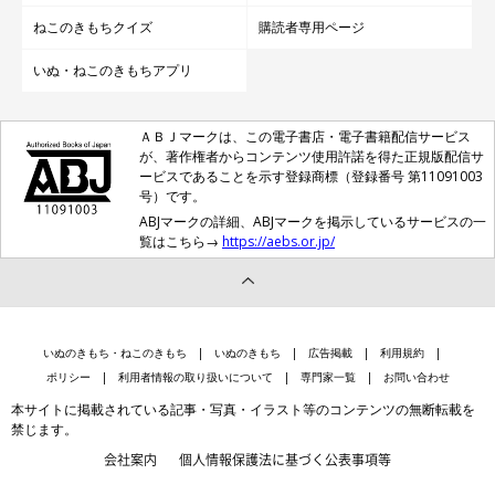
ねこのきもちクイズ
購読者専用ページ
いぬ・ねこのきもちアプリ
ＡＢＪマークは、この電子書店・電子書籍配信サービス
が、著作権者からコンテンツ使用許諾を得た正規版配信サ
ービスであることを示す登録商標（登録番号 第11091003
号）です。
ABJマークの詳細、ABJマークを掲示しているサービスの一
覧はこちら→
https://aebs.or.jp/
いぬのきもち・ねこのきもち
いぬのきもち
広告掲載
利用規約
ポリシー
利用者情報の取り扱いについて
専門家一覧
お問い合わせ
本サイトに掲載されている記事・写真・イラスト等のコンテンツの無断転載を
禁じます。
会社案内
個人情報保護法に基づく公表事項等