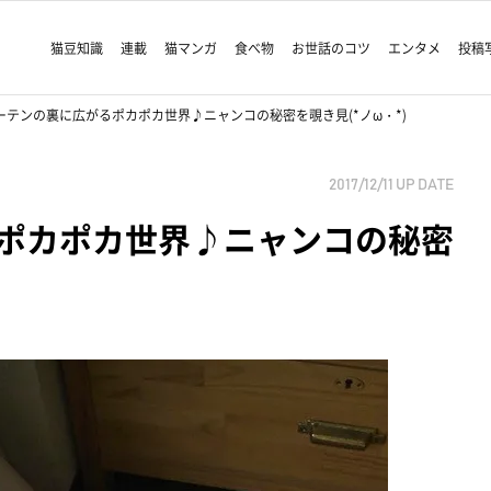
猫豆知識
連載
猫マンガ
食べ物
お世話のコツ
エンタメ
投稿
ーテンの裏に広がるポカポカ世界♪ニャンコの秘密を覗き見(*ノω・*)
2017/12/11
UP DATE
ポカポカ世界♪ニャンコの秘密