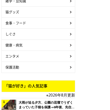
雑学・豆知識
猫グッズ
食事・フード
しぐさ
健康・病気
エンタメ
保護活動
「猫が好き」の人気記事
※2026年8月更新
大雨が迫る夕方、公園の花壇でうずく
まっていた子猫を保護→6年後、先住猫