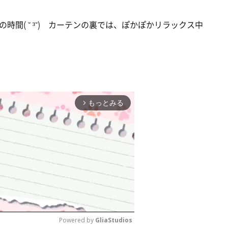
間( ˘ ³˘) カーテンの裏では、ぽかぽかリラックス中
もっとみる
arrow_forward_ios
Powered by 
GliaStudios