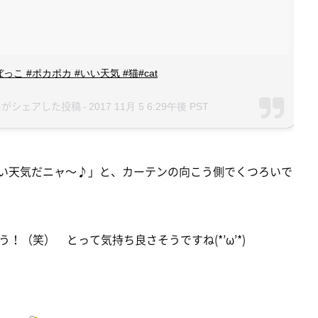
こ #ポカポカ #いい天気 #猫#cat
aba)がシェアした投稿 -
2017 11月 5 6:29午後 PST
い天気だニャ～♪」と、カーテンの向こう側でくつろいで
（笑） とって気持ち良さそうですね(*’ω’*)