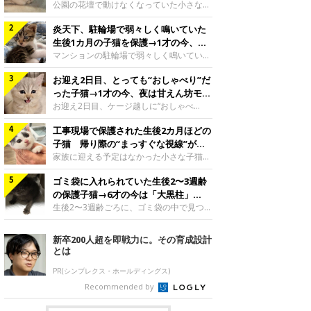
と“姉妹”のような関係に
公園の花壇で動けなくなっていた小さな子
猫。家族に迎えられてから6年、先住猫と
炎天下、駐輪場で弱々しく鳴いていた
の間には深い絆が育まれていました。保護
当時のティダちゃん。
生後1カ月の子猫を保護→1才の今、筋
@muumuu62197189紹介するのは、
肉質でツンデレなコに成長
マンションの駐輪場で弱々しく鳴いてい
X（旧Twitter）ユーザー
た、生後1カ月ほどの子猫。家族に迎えら
@muumuu62197189さんの愛猫・ティダ
お迎え2日目、とっても“おしゃべり”だ
れてから1年、体も行動も大きく成長しま
ちゃん（取材時6才）の成長記録です。こ
した。炎天下の駐輪場で鳴いていた小さな
った子猫→1才の今、夜は甘えん坊モー
ちらは、生後3カ月ごろのティダちゃん。
子猫保護当時のモモちゃん。@Kingponzu
ドになるコに成長！
お迎え2日目、ケージ越しに“おしゃべ
飼い主さんが出会ったのは、夜から大雨に
紹介するのは、X（旧Twitter）ユーザー
り”する姿を見せていた子猫。1才になった
なると予報されていた日の夕方でした。花
@Kingponzuさんの愛猫・モモちゃん（取
工事現場で保護された生後2カ月ほどの
今も見せる愛らしい姿にキュンとします。
壇で動けずにいた子猫保護したばかりのテ
材時1才）の成長記録です。こちらは、モ
お迎え2日目、ケージ越しに何かを伝える
子猫 帰り際の“まっすぐな視線”が忘
ィダちゃん。@muumuu62197189飼い主
モちゃんが生後1カ月ごろに撮影された一
ももちゃん“おしゃべり”なももちゃん。
れられず、家族の一員に
家族に迎える予定はなかった小さな子猫。
さんは、公園の
枚。飼い主さんの自宅マンションの駐輪場
@poocoonyan紹介するのは、Instagram
帰り際に見せた姿が、飼い主さんの心に残
で鳴いていたところを保護された当時の姿
ユーザー@poocoonyanさんの愛猫・もも
ゴミ袋に入れられていた生後2〜3週齢
りました。保護当時の夏目ちゃん。
です。子猫時代のモモちゃん。
ちゃん（取材時1才／マンチカン）です。
@shibainu_rintaro紹介するのは、
の保護子猫→6才の今は「大黒柱」
@Kingponzuその日は気温が35℃を
こちらの動画は、ももちゃんが生後2カ月
Instagramユーザー@shibainu_rintaroさ
に！ 美しい黒猫に成長した姿にグッ
生後2〜3週齢ごろに、ゴミ袋の中で見つか
を過ぎたころ、お迎え2日目に撮影された
んの愛猫・夏目（なつめ）ちゃん（取材時
った小さな命。ミルクから育てられたその
とくる
もの。新しい環境にゆっくり慣れてもらう
3才）。工事現場で親猫とはぐれたとみら
子猫は今、家族に欠かせない存在へと成長
新卒200人超を即戦力に。その育成設計
ため、当時はケージの中で過ごしていまし
れ、保護された当時は生後2カ月ほどだっ
しました。ゴミ袋の中で見つかった、ミニ
とは
た。鳴いてアピールするももち
たといいます。新しい飼い主を探すつもり
モグラのような子猫よちよち歩きをしてい
が……保護されてケージに入っている夏目
たころの、生後2〜3週齢ごろのドンちゃ
PR(シンプレクス・ホールディングス)
ちゃん。@shibainu_rintaro夏目ちゃんを
ん。@doddou_1今回紹介するのは、
Recommended by
保護したのは、以前、飼い主さんの愛猫・
X（旧Twitter）ユーザー@doddou_1さん
ちくわく
の愛猫・ドンちゃん（取材時、推定6才／