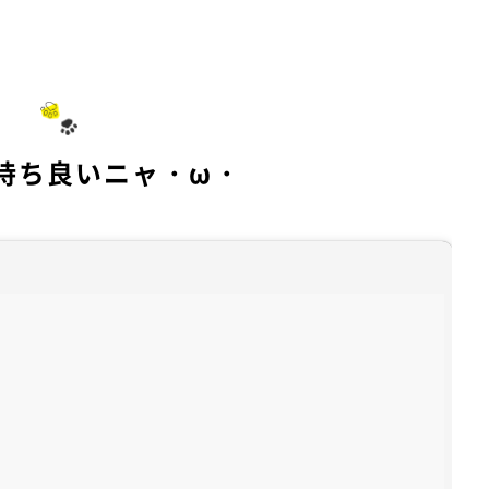
M
u
t
e
持ち良いニャ・ω・