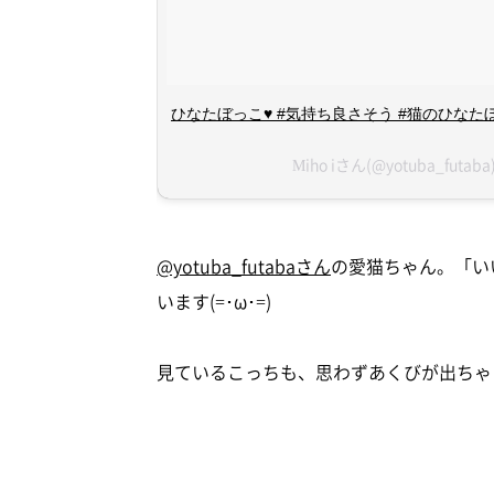
ひなたぼっこ♥ #気持ち良さそう #猫のひなたぼっ
Miho iさん(@yotuba_fut
@yotuba_futabaさん
の愛猫ちゃん。「い
います(=･ω･=)
見ているこっちも、思わずあくびが出ちゃう！