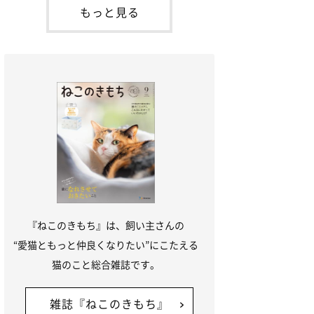
本名：ドミトリー・ドンスコイ）。ドンち
もっと見る
ゃんは、保護猫でした。ドンちゃんが見つ
かったのは、飼い主さんの姉の勤め先の敷
地内でした。ゴミ袋に入れられている
『ねこのきもち』は、飼い主さんの
“愛猫ともっと仲良くなりたい”にこたえる
猫のこと総合雑誌です。
雑誌『ねこのきもち』