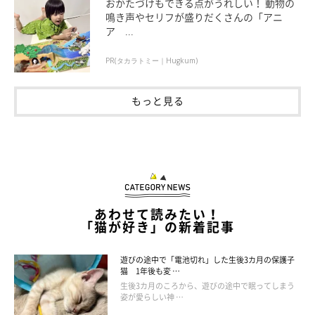
おかたづけもできる点がうれしい！ 動物の
鳴き声やセリフが盛りだくさんの「アニ
きな猫に！何事にも動じないおだやかボーイです♪
ア ...
2019年4月18日生まれ
PR(タカラトミー｜Hugkum)
もっと見る
あわせて読みたい！
「猫が好き」の新着記事
遊びの途中で「電池切れ」した生後3カ月の保護子
猫 1年後も変 …
生後3カ月のころから、遊びの途中で眠ってしまう
姿が愛らしい神 …