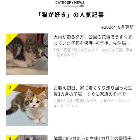
「猫が好き」の人気記事
※2026年8月更新
大雨が迫る夕方、公園の花壇でうずくま
っていた子猫を保護→6年後、先住猫
と“姉妹”のような関係に
プロフィール
公園の花壇で動けなくなっていた小さな子猫。家族
に迎えられてか …
うにまむさん
猫ライフを満喫中♪ 猫たちの絶妙な表情をとらえた写真と軽快
な語り口で綴る、ブログ「
うにの秘密基地
」が大人気。
お迎え初日、家に着くなり走り回った生
後3カ月の子猫 すぐに家族のそばで落
ち着く姿に「迎えてよかった」
生後約3カ月で家族になった、ノルウェージャンフ
うに
ォレストキャッ …
元気いっぱい天真爛漫。まんまる黒目がちの目と、もふもふボデ
ィがチャームポイント。現在は天使となってうにまむ家を見守る
永遠の王子様。
体重200g台だった生後1カ月半の保護子
2005年4月19日ー2016年1月27日