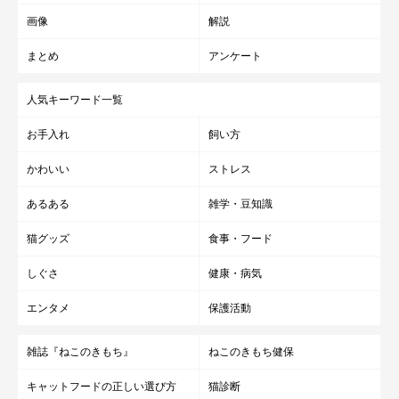
画像
解説
まとめ
アンケート
人気キーワード一覧
お手入れ
飼い方
かわいい
ストレス
あるある
雑学・豆知識
猫グッズ
食事・フード
しぐさ
健康・病気
エンタメ
保護活動
雑誌『ねこのきもち』
ねこのきもち健保
キャットフードの正しい選び方
猫診断