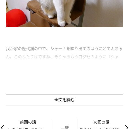
我が家の歴代猫の中で、シャー！を繰り出すのはうにとてんちゃ
ん。このふたりはですね、そりゃあもう
口グセ
のように『シャ
ー！』をいうのですよ。威嚇というより、
文句
といった感じで
す。
だからまったくといっていいほど怖くない！なので『何よぉ～ま
たシャーとか言っちゃってさぁ♪』と、ちょっとおもしろ可愛か
ったりするんですよね。
全文を読む
前回の話
次回の話
一覧