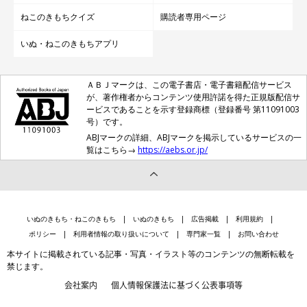
ねこのきもちクイズ
購読者専用ページ
いぬ・ねこのきもちアプリ
ＡＢＪマークは、この電子書店・電子書籍配信サービス
が、著作権者からコンテンツ使用許諾を得た正規版配信サ
ービスであることを示す登録商標（登録番号 第11091003
号）です。
ABJマークの詳細、ABJマークを掲示しているサービスの一
覧はこちら→
https://aebs.or.jp/
いぬのきもち・ねこのきもち
いぬのきもち
広告掲載
利用規約
ポリシー
利用者情報の取り扱いについて
専門家一覧
お問い合わせ
本サイトに掲載されている記事・写真・イラスト等のコンテンツの無断転載を
禁じます。
会社案内
個人情報保護法に基づく公表事項等