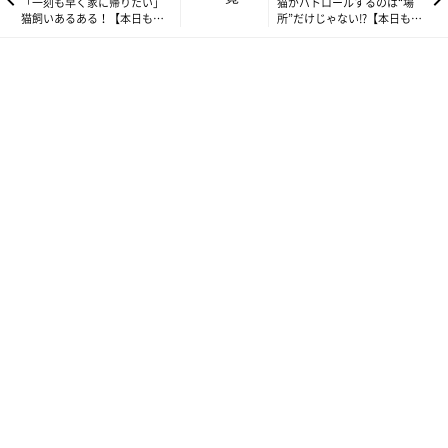
「一刻も早く家に帰りたい」
猫がパトロールするのは“場
猫飼いあるある！【本日もね
所”だけじゃない!?【本日もね
こ晴れなり】vol.356
こ晴れなり】vol.358
逆にまったくシャー！をいわないのが、もーちゃんとムームー
君。もーちゃんなんてシャーといったのは、
生涯ただ一度
だけ。
しかも子猫の頃に、猫型のおもちゃ相手に一回だけですよ。
3歳になったばかりのムームー君も、今までシャーをいったの