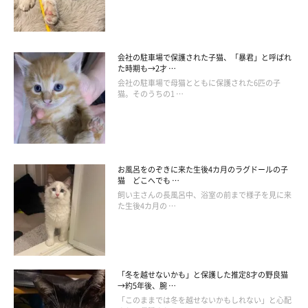
会社の駐車場で保護された子猫、「暴君」と呼ばれ
た時期も→2才 …
会社の駐車場で母猫とともに保護された6匹の子
猫。そのうちの1 …
お風呂をのぞきに来た生後4カ月のラグドールの子
猫 どこへでも …
飼い主さんの長風呂中、浴室の前まで様子を見に来
た生後4カ月の …
「冬を越せないかも」と保護した推定8才の野良猫
→約5年後、腕 …
「このままでは冬を越せないかもしれない」と心配