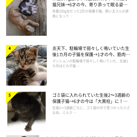
猫兄妹→6才の今、寄り添って眠る姿に
ほっこり！
体重200g台だった2匹の保護子猫。飼い主さんの家
ももじろう
族になって …
通称もーちゃん。ブラッシング大好き、パワフルおじいちゃん。
大きなボディーと大きな心は、しっかりとムームーに受け継がれ
ています。
炎天下、駐輪場で弱々しく鳴いていた生
2002年9月10日ー2019年9月20日
後1カ月の子猫を保護→1才の今、筋肉質
でツンデレなコに成長
マンションの駐輪場で弱々しく鳴いていた、生後1
カ月ほどの子猫 …
てんてん
通称てんちゃん。うにまむ家初の小ぶりな女のコは、生まれなが
らのアイドル気質！ 今日もみんなを虜にすべく『カワイイ』を
惜しみなく振りまいております。
ゴミ袋に入れられていた生後2〜3週齢の
保護子猫→6才の今は「大黒柱」に！
2013年8月1日生まれ(推定)
美しい黒猫に成長した姿にグッとくる
生後2〜3週齢ごろに、ゴミ袋の中で見つかった小さ
な命。ミルク …
ムームー
我が家初の単色！シャルトリューの男のコ。まだまだ子猫ちゃ
ん…と思っていたら、うにやもーちゃんに追い付け追い越せの大