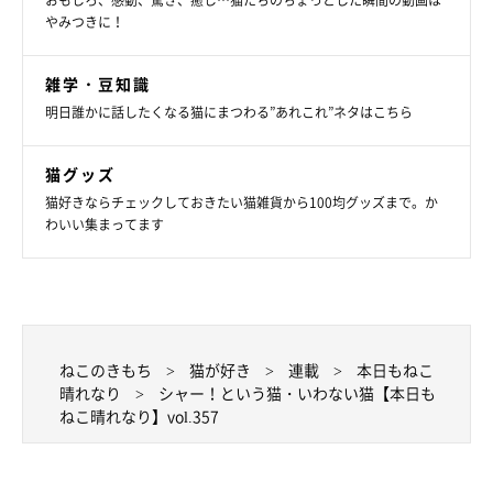
おもしろ、感動、驚き、癒し…猫たちのちょっとした瞬間の動画は
やみつきに！
雑学・豆知識
明日誰かに話したくなる猫にまつわる”あれこれ”ネタはこちら
猫グッズ
猫好きならチェックしておきたい猫雑貨から100均グッズまで。か
わいい集まってます
ねこのきもち
猫が好き
連載
本日もねこ
晴れなり
シャー！という猫・いわない猫【本日も
ねこ晴れなり】vol.357