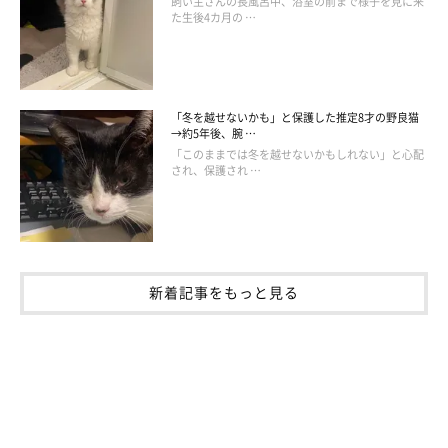
飼い主さんの長風呂中、浴室の前まで様子を見に来
た生後4カ月の …
「冬を越せないかも」と保護した推定8才の野良猫
→約5年後、腕 …
「このままでは冬を越せないかもしれない」と心配
され、保護され …
新着記事をもっと見る