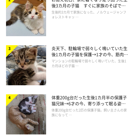
仁子(じんこ)
後3カ月の子猫 すぐに家族のそばで落
福井県出身のイラストレーター。
ち着く姿に「迎えてよかった」
生後約3カ月で家族になった、ノルウェージャンフ
ォレストキャッ …
色彩、表情にこだわった物語性のあるイラストを得意とし、雑
誌、書籍、雑貨など幅広いジャンルで活動中。
愛猫である、うずらとかんたろうの日々を描いた著書
『ねこ連れ
草 うずらとかんたろう徒然ニャッ記』
を出版。
炎天下、駐輪場で弱々しく鳴いていた生
・ブログ
Chromaket（くろまけっと）
後1カ月の子猫を保護→1才の今、筋肉質
でツンデレなコに成長
マンションの駐輪場で弱々しく鳴いていた、生後1
・ツイッター：
@jinko_yy
カ月ほどの子猫 …
体重200g台だった生後1カ月半の保護子
猫兄妹→6才の今、寄り添って眠る姿に
ほっこり！
体重200g台だった2匹の保護子猫。飼い主さんの家
族になって …