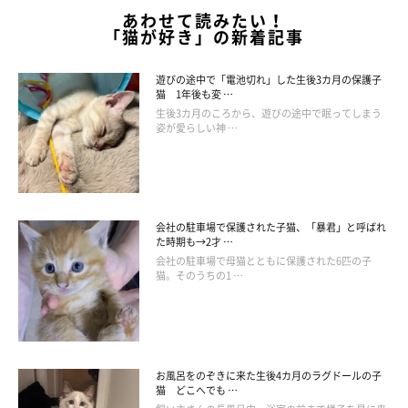
ねこ連れ草 うずらとかんたろう徒然ニャッ記
あわせて読みたい！
「猫が好き」の新着記事
Amazonで見る
遊びの途中で「電池切れ」した生後3カ月の保護子
猫 1年後も変 …
生後3カ月のころから、遊びの途中で眠ってしまう
姿が愛らしい神 …
会社の駐車場で保護された子猫、「暴君」と呼ばれ
た時期も→2才 …
会社の駐車場で母猫とともに保護された6匹の子
猫。そのうちの1 …
お風呂をのぞきに来た生後4カ月のラグドールの子
猫 どこへでも …