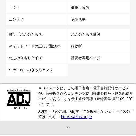
しぐさ
健康・病気
エンタメ
保護活動
雑誌『ねこのきもち』
ねこのきもち健保
キャットフードの正しい選び方
猫診断
ねこのきもちクイズ
購読者専用ページ
いぬ・ねこのきもちアプリ
ＡＢＪマークは、この電子書店・電子書籍配信サービス
が、著作権者からコンテンツ使用許諾を得た正規版配信サ
ービスであることを示す登録商標（登録番号 第11091003
号）です。
ABJマークの詳細、ABJマークを掲示しているサービスの一
覧はこちら→
https://aebs.or.jp/