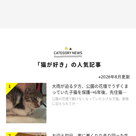
「猫が好き」の人気記事
※2026年8月更新
大雨が迫る夕方、公園の花壇でうずくま
っていた子猫を保護→6年後、先住猫
と“姉妹”のような関係に
公園の花壇で動けなくなっていた小さな子猫。家族
に迎えられてか …
作者プロフィール
お迎え初日、家に着くなり走り回った生