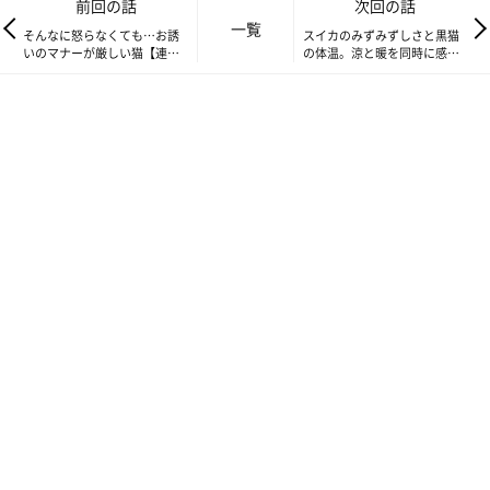
前回の話
次回の話
一覧
そんなに怒らなくても…お誘
スイカのみずみずしさと黒猫
いのマナーが厳しい猫【連
の体温。涼と暖を同時に感じ
載】ねこ連れ草 237話め
る季節【連載】ねこ連れ草
239話め