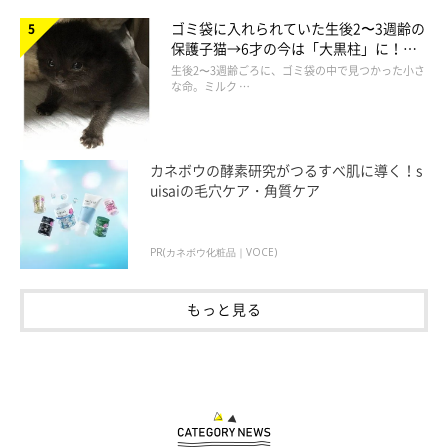
ゴミ袋に入れられていた生後2〜3週齢の
保護子猫→6才の今は「大黒柱」に！
美しい黒猫に成長した姿にグッとくる
生後2〜3週齢ごろに、ゴミ袋の中で見つかった小さ
な命。ミルク …
カネボウの酵素研究がつるすべ肌に導く！s
uisaiの毛穴ケア・角質ケア
PR(カネボウ化粧品｜VOCE)
もっと見る