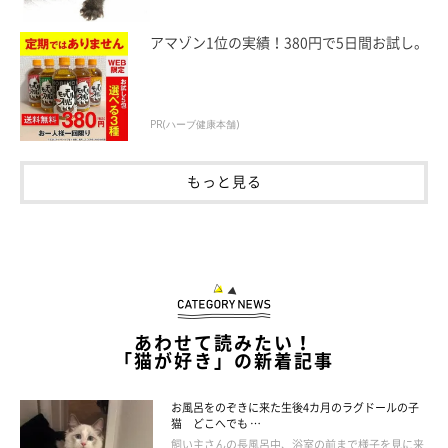
アマゾン1位の実績！380円で5日間お試し。
PR(ハーブ健康本舗)
もっと見る
あわせて読みたい！
「猫が好き」の新着記事
お風呂をのぞきに来た生後4カ月のラグドールの子
猫 どこへでも …
飼い主さんの長風呂中、浴室の前まで様子を見に来