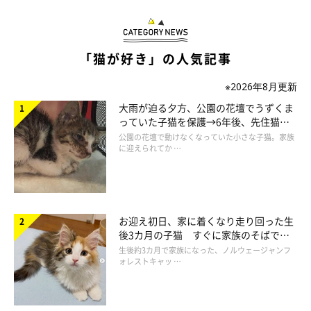
「猫が好き」の人気記事
※2026年8月更新
大雨が迫る夕方、公園の花壇でうずくま
っていた子猫を保護→6年後、先住猫
と“姉妹”のような関係に
公園の花壇で動けなくなっていた小さな子猫。家族
に迎えられてか …
お迎え初日、家に着くなり走り回った生
後3カ月の子猫 すぐに家族のそばで落
ち着く姿に「迎えてよかった」
生後約3カ月で家族になった、ノルウェージャンフ
ォレストキャッ …