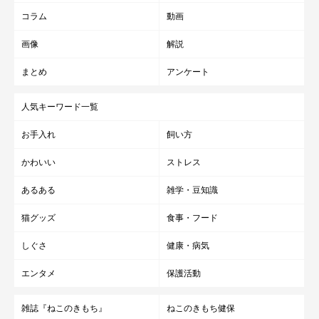
コラム
動画
画像
解説
まとめ
アンケート
人気キーワード一覧
お手入れ
飼い方
かわいい
ストレス
あるある
雑学・豆知識
猫グッズ
食事・フード
しぐさ
健康・病気
エンタメ
保護活動
雑誌『ねこのきもち』
ねこのきもち健保