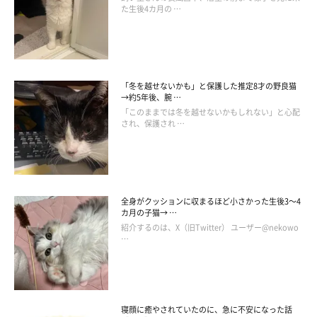
た生後4カ月の …
「冬を越せないかも」と保護した推定8才の野良猫
→約5年後、腕 …
「このままでは冬を越せないかもしれない」と心配
され、保護され …
全身がクッションに収まるほど小さかった生後3～4
カ月の子猫→ …
紹介するのは、X（旧Twitter） ユーザー@nekowo
…
寝顔に癒やされていたのに、急に不安になった話