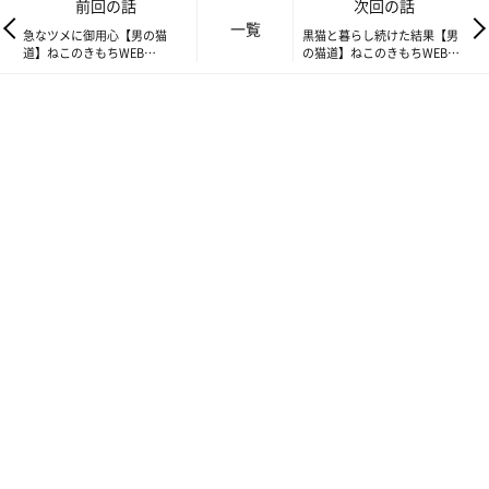
前回の話
次回の話
一覧
急なツメに御用心【男の猫
黒猫と暮らし続けた結果【男
道】ねこのきもちWEB
の猫道】ねこのきもちWEB
MAGAZINE限定話 vol.152
MAGAZINE限定話 vol.154