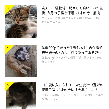
炎天下、駐輪場で弱々しく鳴いていた生
後1カ月の子猫を保護→1才の今、筋肉質
でツンデレなコに成長
マンションの駐輪場で弱々しく鳴いていた、生後1
カ月ほどの子猫 …
体重200g台だった生後1カ月半の保護子
猫兄妹→6才の今、寄り添って眠る姿に
ほっこり！
体重200g台だった2匹の保護子猫。飼い主さんの家
族になって …
ゴミ袋に入れられていた生後2〜3週齢の
保護子猫→6才の今は「大黒柱」に！
美しい黒猫に成長した姿にグッとくる
生後2〜3週齢ごろに、ゴミ袋の中で見つかった小さ
な命。ミルク …