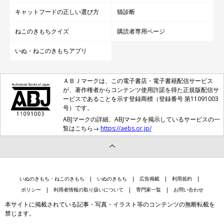
キャットフードの正しい選び方
猫診断
ねこのきもちクイズ
購読者専用ページ
いぬ・ねこのきもちアプリ
ＡＢＪマークは、この電子書店・電子書籍配信サービス
が、著作権者からコンテンツ使用許諾を得た正規版配信サ
ービスであることを示す登録商標（登録番号 第11091003
号）です。
ABJマークの詳細、ABJマークを掲示しているサービスの一
覧はこちら→
https://aebs.or.jp/
いぬのきもち・ねこのきもち
いぬのきもち
広告掲載
利用規約
ポリシー
利用者情報の取り扱いについて
専門家一覧
お問い合わせ
本サイトに掲載されている記事・写真・イラスト等のコンテンツの無断転載を
禁じます。