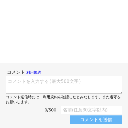
個人的に、猫の大ジャンプが大好きです。音もなく、とんでもな
い高さで垂直に大ジャンプする。目はまんまるの時もあれば、無
表情のときもある。今回の漫画は、まさにうちの夫と猫のやり取
り（？）で、それを見て1人で大笑いしたのですが、私を見る2人
の頭の上には？がありました。