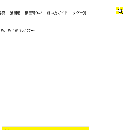
写真
猫図鑑
獣医師Q&A
飼い方ガイド
タグ一覧
あと響介vol.22〜