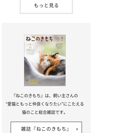
本名：ドミトリー・ドンスコイ）。ドンち
もっと見る
ゃんは、保護猫でした。ドンちゃんが見つ
かったのは、飼い主さんの姉の勤め先の敷
地内でした。ゴミ袋に入れられている
『ねこのきもち』は、飼い主さんの
“愛猫ともっと仲良くなりたい”にこたえる
猫のこと総合雑誌です。
雑誌『ねこのきもち』