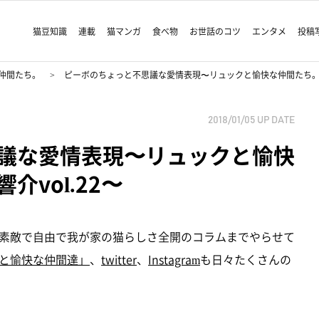
猫豆知識
連載
猫マンガ
食べ物
お世話のコツ
エンタメ
投稿
仲間たち。
ピーボのちょっと不思議な愛情表現〜リュックと愉快な仲間たち。あ、
2018/01/05
UP DATE
議な愛情表現〜リュックと愉快
vol.22〜
素敵で自由で我が家の猫らしさ全開のコラムまでやらせて
と愉快な仲間達」
、
twitter
、
Instagram
も日々たくさんの