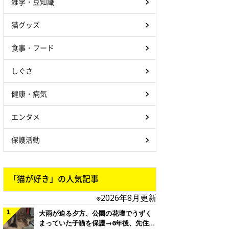
雑学・豆知識
猫グッズ
食事・フード
しぐさ
健康・病気
エンタメ
保護活動
「猫が好き」の人気記事
※2026年8月更新
大雨が迫る夕方、公園の花壇でうずく
まっていた子猫を保護→6年後、先住猫