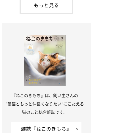
本名：ドミトリー・ドンスコイ）。ドンち
もっと見る
ゃんは、保護猫でした。ドンちゃんが見つ
かったのは、飼い主さんの姉の勤め先の敷
地内でした。ゴミ袋に入れられている
『ねこのきもち』は、飼い主さんの
“愛猫ともっと仲良くなりたい”にこたえる
猫のこと総合雑誌です。
雑誌『ねこのきもち』