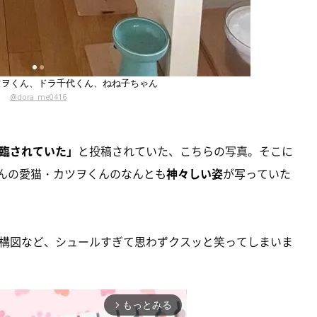
ツヲくん、ドラ千代くん、ねね子ちゃん
@dora_me0416
臨されていた」
と投稿されていた、こちらの写真。そこに
んの愛猫・カツヲくんのなんとも
神々しい姿
が写っていた
構図など、シュールすぎて思わずクスッと笑ってしまいま
もっとみる
arrow_forward_ios