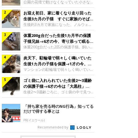
と“姉妹”のような関係に
公園の花壇で動けなくなっていた小さな子
猫。家族に迎えられてから6年、先住猫と
お迎え初日、家に着くなり走り回った
の間には深い絆が育まれていました。保護
当時のティダちゃん。
生後3カ月の子猫 すぐに家族のそばで
@muumuu62197189紹介するのは、
落ち着く姿に「迎えてよかった」
生後約3カ月で家族になった、ノルウェー
X（旧Twitter）ユーザー
ジャンフォレストキャットの子猫。お迎え
@muumuu62197189さんの愛猫・ティダ
体重200g台だった生後1カ月半の保護
翌日には、すでに家でくつろぐ様子を見せ
ちゃん（取材時6才）の成長記録です。こ
ていました。お迎え翌日、ベッドでうとう
子猫兄妹→6才の今、寄り添って眠る姿
ちらは、生後3カ月ごろのティダちゃん。
とするむうちゃんお迎え翌日のむうちゃ
にほっこり！
体重200g台だった2匹の保護子猫。飼い主
飼い主さんが出会ったのは、夜から大雨に
ん。@umimugi0304紹介するのは、
さんの家族になってから6年、ともに成長
なると予報されていた日の夕方でした。花
Instagramユーザー@umimugi0304さんの
炎天下、駐輪場で弱々しく鳴いていた
するなかで、2匹の関係にも少しずつ変化
壇で動けずにいた子猫保護したばかりのテ
愛猫・むうちゃん（撮影時、生後約3カ月
が見られました。家族になったばかりの小
生後1カ月の子猫を保護→1才の今、筋
ィダちゃん。@muumuu62197189飼い主
／ノルウェージャンフォレストキャッ
さな兄妹猫（写真上から）妹猫・てんちゃ
肉質でツンデレなコに成長
マンションの駐輪場で弱々しく鳴いてい
さんは、公園の
ト）。こちらは、お迎え翌日に撮影された
ん、兄猫・ラムくん。@ten_ramu紹介す
た、生後1カ月ほどの子猫。家族に迎えら
一枚。ゴハンをお腹いっぱい食べたむうち
るのは、X（旧Twitter）ユーザー
ゴミ袋に入れられていた生後2〜3週齢
れてから1年、体も行動も大きく成長しま
ゃんは眠くなり、飼い主さん夫婦のベッド
@ten_ramuさんの愛猫・ラムくんとてん
した。炎天下の駐輪場で鳴いていた小さな
の保護子猫→6才の今は「大黒柱」
でうとうとし始めたのだとか。飼い主さ
ちゃん（ともに取材時6才）の成長記録で
子猫保護当時のモモちゃん。@Kingponzu
に！ 美しい黒猫に成長した姿にグッ
生後2〜3週齢ごろに、ゴミ袋の中で見つか
す。この写真は、お迎えして間もない生後
紹介するのは、X（旧Twitter）ユーザー
った小さな命。ミルクから育てられたその
とくる
1カ月半ごろの2匹。当時、ラムくんは260
@Kingponzuさんの愛猫・モモちゃん（取
子猫は今、家族に欠かせない存在へと成長
「持ち家を売る時のNG行為」知ってる
グラム、てんちゃんは209グラムと、どち
材時1才）の成長記録です。こちらは、モ
しました。ゴミ袋の中で見つかった、ミニ
だけで得する事とは
らもとても小さな体でした。2匹
モちゃんが生後1カ月ごろに撮影された一
モグラのような子猫よちよち歩きをしてい
枚。飼い主さんの自宅マンションの駐輪場
たころの、生後2〜3週齢ごろのドンちゃ
PR(イエウール)
で鳴いていたところを保護された当時の姿
ん。@doddou_1今回紹介するのは、
Recommended by
です。子猫時代のモモちゃん。
X（旧Twitter）ユーザー@doddou_1さん
@Kingponzuその日は気温が35℃を
の愛猫・ドンちゃん（取材時、推定6才／