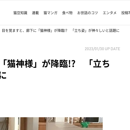
猫豆知識
連載
猫マンガ
食べ物
お世話のコツ
エンタメ
投稿
目を覚ますと、廊下に「猫神様」が降臨!? 「立ち姿」が神々しいと話題に
2023/01/30
UP DATE
「猫神様」が降臨!? 「立ち
に