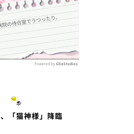
Powered by 
GliaStudios
M
u
t
e
々、「猫神様」降臨