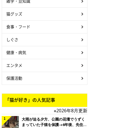
雑学・豆知識
猫グッズ
食事・フード
しぐさ
健康・病気
エンタメ
保護活動
「猫が好き」の人気記事
※2026年8月更新
大雨が迫る夕方、公園の花壇でうずく
まっていた子猫を保護→6年後、先住猫