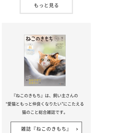
本名：ドミトリー・ドンスコイ）。ドンち
もっと見る
ゃんは、保護猫でした。ドンちゃんが見つ
かったのは、飼い主さんの姉の勤め先の敷
地内でした。ゴミ袋に入れられている
『ねこのきもち』は、飼い主さんの
“愛猫ともっと仲良くなりたい”にこたえる
猫のこと総合雑誌です。
雑誌『ねこのきもち』