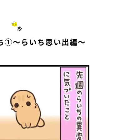
ち①～らいち思い出編～