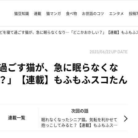
猫豆知識
連載
猫マンガ
食べ物
お世話のコツ
エンタメ
投稿
どを寝て過ごす猫が、急に眠らなくなり…「どこかおかしい？」【連載】もふもふスコ
2023/06/22
UP DATE
過ごす猫が、急に眠らなくな
？」【連載】もふもふスコたん
次回の話
連載一覧
眠れなくなったシニア猫。気転を利かせて
抱っこしてみると？【連載】もふもふスコ
たん#283