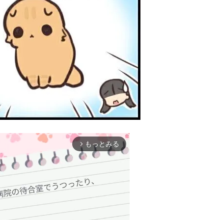
もっとみる
arrow_forward_ios