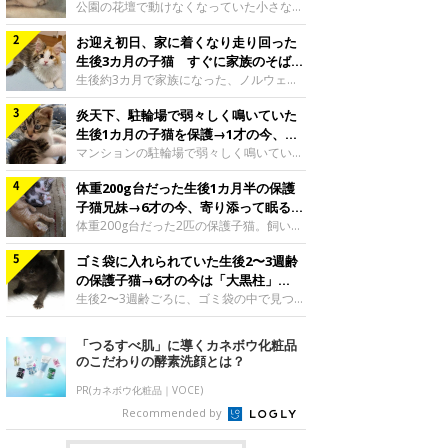
と“姉妹”のような関係に
公園の花壇で動けなくなっていた小さな子
猫。家族に迎えられてから6年、先住猫と
お迎え初日、家に着くなり走り回った
の間には深い絆が育まれていました。保護
当時のティダちゃん。
生後3カ月の子猫 すぐに家族のそばで
@muumuu62197189紹介するのは、
落ち着く姿に「迎えてよかった」
生後約3カ月で家族になった、ノルウェー
X（旧Twitter）ユーザー
ジャンフォレストキャットの子猫。お迎え
@muumuu62197189さんの愛猫・ティダ
炎天下、駐輪場で弱々しく鳴いていた
翌日には、すでに家でくつろぐ様子を見せ
ちゃん（取材時6才）の成長記録です。こ
ていました。お迎え翌日、ベッドでうとう
生後1カ月の子猫を保護→1才の今、筋
ちらは、生後3カ月ごろのティダちゃん。
とするむうちゃんお迎え翌日のむうちゃ
肉質でツンデレなコに成長
マンションの駐輪場で弱々しく鳴いてい
飼い主さんが出会ったのは、夜から大雨に
ん。@umimugi0304紹介するのは、
た、生後1カ月ほどの子猫。家族に迎えら
なると予報されていた日の夕方でした。花
Instagramユーザー@umimugi0304さんの
体重200g台だった生後1カ月半の保護
れてから1年、体も行動も大きく成長しま
壇で動けずにいた子猫保護したばかりのテ
愛猫・むうちゃん（撮影時、生後約3カ月
した。炎天下の駐輪場で鳴いていた小さな
子猫兄妹→6才の今、寄り添って眠る姿
ィダちゃん。@muumuu62197189飼い主
／ノルウェージャンフォレストキャッ
子猫保護当時のモモちゃん。@Kingponzu
にほっこり！
体重200g台だった2匹の保護子猫。飼い主
さんは、公園の
ト）。こちらは、お迎え翌日に撮影された
紹介するのは、X（旧Twitter）ユーザー
さんの家族になってから6年、ともに成長
一枚。ゴハンをお腹いっぱい食べたむうち
@Kingponzuさんの愛猫・モモちゃん（取
ゴミ袋に入れられていた生後2〜3週齢
するなかで、2匹の関係にも少しずつ変化
ゃんは眠くなり、飼い主さん夫婦のベッド
材時1才）の成長記録です。こちらは、モ
が見られました。家族になったばかりの小
の保護子猫→6才の今は「大黒柱」
でうとうとし始めたのだとか。飼い主さ
モちゃんが生後1カ月ごろに撮影された一
さな兄妹猫（写真上から）妹猫・てんちゃ
に！ 美しい黒猫に成長した姿にグッ
生後2〜3週齢ごろに、ゴミ袋の中で見つか
枚。飼い主さんの自宅マンションの駐輪場
ん、兄猫・ラムくん。@ten_ramu紹介す
った小さな命。ミルクから育てられたその
とくる
で鳴いていたところを保護された当時の姿
るのは、X（旧Twitter）ユーザー
子猫は今、家族に欠かせない存在へと成長
「つるすべ肌」に導くカネボウ化粧品
です。子猫時代のモモちゃん。
@ten_ramuさんの愛猫・ラムくんとてん
しました。ゴミ袋の中で見つかった、ミニ
のこだわりの酵素洗顔とは？
@Kingponzuその日は気温が35℃を
ちゃん（ともに取材時6才）の成長記録で
モグラのような子猫よちよち歩きをしてい
す。この写真は、お迎えして間もない生後
たころの、生後2〜3週齢ごろのドンちゃ
PR(カネボウ化粧品｜VOCE)
1カ月半ごろの2匹。当時、ラムくんは260
ん。@doddou_1今回紹介するのは、
Recommended by
グラム、てんちゃんは209グラムと、どち
X（旧Twitter）ユーザー@doddou_1さん
らもとても小さな体でした。2匹
の愛猫・ドンちゃん（取材時、推定6才／