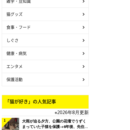
雑学・豆知識
猫グッズ
食事・フード
しぐさ
健康・病気
エンタメ
保護活動
「猫が好き」の人気記事
※2026年8月更新
大雨が迫る夕方、公園の花壇でうずく
まっていた子猫を保護→6年後、先住猫