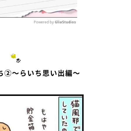
Powered by 
GliaStudios
M
u
t
e
ち②～らいち思い出編～