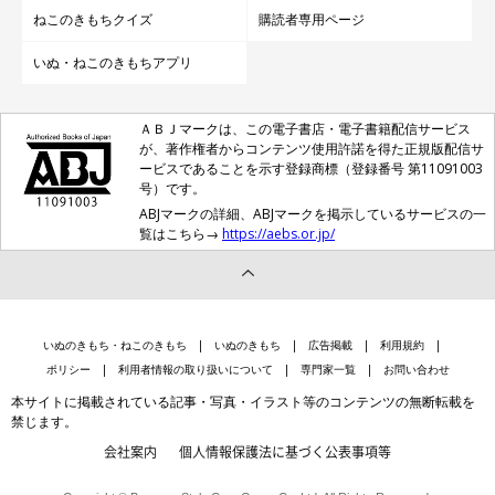
ねこのきもちクイズ
購読者専用ページ
いぬ・ねこのきもちアプリ
ＡＢＪマークは、この電子書店・電子書籍配信サービス
が、著作権者からコンテンツ使用許諾を得た正規版配信サ
ービスであることを示す登録商標（登録番号 第11091003
号）です。
ABJマークの詳細、ABJマークを掲示しているサービスの一
覧はこちら→
https://aebs.or.jp/
いぬのきもち・ねこのきもち
いぬのきもち
広告掲載
利用規約
ポリシー
利用者情報の取り扱いについて
専門家一覧
お問い合わせ
本サイトに掲載されている記事・写真・イラスト等のコンテンツの無断転載を
禁じます。
会社案内
個人情報保護法に基づく公表事項等