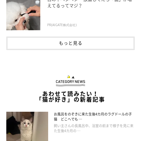
えてるってマジ？
ねこ連れ草 うずらとかんたろう徒然ニャッ記
PR(AIGATE株式会社)
Amazonで見る
もっと見る
あわせて読みたい！
「猫が好き」の新着記事
お風呂をのぞきに来た生後4カ月のラグドールの子
猫 どこへでも …
飼い主さんの長風呂中、浴室の前まで様子を見に来
た生後4カ月の …