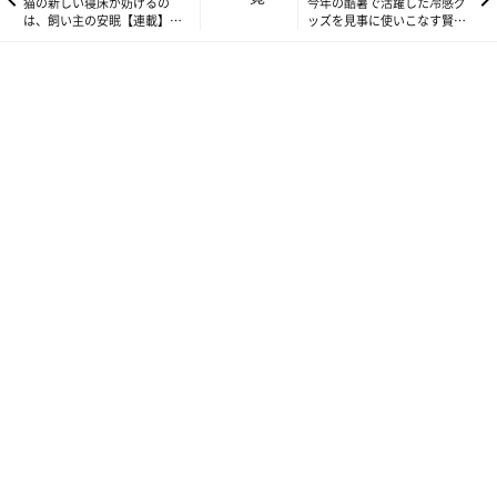
猫の新しい寝床が妨げるの
今年の酷暑で活躍した冷感グ
は、飼い主の安眠【連載】ね
ッズを見事に使いこなす賢い
こ連れ草 291話め
猫【連載】ねこ連れ草 293話
め