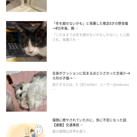
「冬を越せないかも」と保護した推定8才の野良猫
→約5年後、腕 …
「このままでは冬を越せないかもしれない」と心配
され、保護され …
全身がクッションに収まるほど小さかった生後3～4
カ月の子猫→ …
紹介するのは、X（旧Twitter） ユーザー@nekowo
…
寝顔に癒やされていたのに、急に不安になった話
【連載】交通事故 …
猫の寝顔は世界を救う