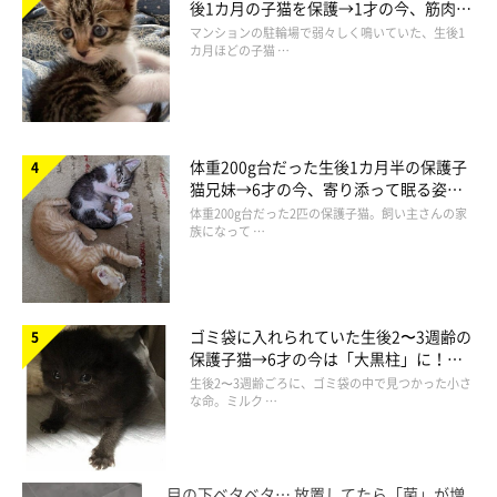
後1カ月の子猫を保護→1才の今、筋肉質
でツンデレなコに成長
マンションの駐輪場で弱々しく鳴いていた、生後1
カ月ほどの子猫 …
体重200g台だった生後1カ月半の保護子
猫兄妹→6才の今、寄り添って眠る姿に
ほっこり！
体重200g台だった2匹の保護子猫。飼い主さんの家
族になって …
ゴミ袋に入れられていた生後2〜3週齢の
保護子猫→6才の今は「大黒柱」に！
美しい黒猫に成長した姿にグッとくる
生後2〜3週齢ごろに、ゴミ袋の中で見つかった小さ
な命。ミルク …
目の下ベタベタ… 放置してたら「菌」が増