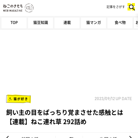
記事をさがす
TOP
猫豆知識
連載
猫マンガ
食べ物
猫が好き
2023/09/12
UP DATE
飼い主の目をぱっちり覚まさせた感触とは
【連載】ねこ連れ草 292話め