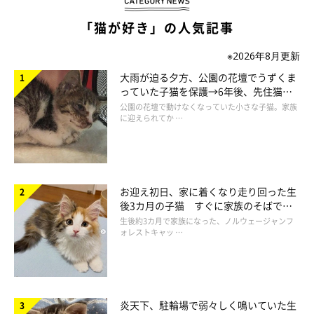
作者プロフィール
「猫が好き」の人気記事
※2026年8月更新
仁子(じんこ)
大雨が迫る夕方、公園の花壇でうずくま
福井県出身のイラストレーター。
っていた子猫を保護→6年後、先住猫
色彩、表情にこだわった物語性のあるイラストを得意とし、雑
と“姉妹”のような関係に
公園の花壇で動けなくなっていた小さな子猫。家族
誌、書籍、雑貨など幅広いジャンルで活動中。
に迎えられてか …
愛猫である、うずらとかんたろうの日々を描いた著書
『ねこ連れ
草 うずらとかんたろう徒然ニャッ記』
を出版。
・ブログ
Chromaket（くろまけっと）
お迎え初日、家に着くなり走り回った生
・ツイッター：
@jinko_yy
後3カ月の子猫 すぐに家族のそばで落
ち着く姿に「迎えてよかった」
生後約3カ月で家族になった、ノルウェージャンフ
ォレストキャッ …
炎天下、駐輪場で弱々しく鳴いていた生