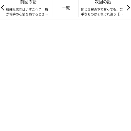
前回の話
次回の話
一覧
繊細な感性はいずこへ？ 猫
同じ屋根の下で育っても、苦
が相手の心情を察するときと
手なものはそれぞれ違う【連
鈍感なとき【連載】ねこ連れ
載】ねこ連れ草 330話め
草 328話め