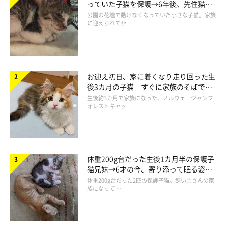
っていた子猫を保護→6年後、先住猫
と“姉妹”のような関係に
公園の花壇で動けなくなっていた小さな子猫。家族
に迎えられてか …
仁子(じんこ)
福井県出身のイラストレーター。
色彩、表情にこだわった物語性のあるイラストを得意とし、雑
誌、書籍、雑貨など幅広いジャンルで活動中。
お迎え初日、家に着くなり走り回った生
後3カ月の子猫 すぐに家族のそばで落
愛猫である、うずらとかんたろうの日々を描いた著書
『ねこ連れ
ち着く姿に「迎えてよかった」
生後約3カ月で家族になった、ノルウェージャンフ
草 うずらとかんたろう徒然ニャッ記』
を出版。
ォレストキャッ …
・ブログ
Chromaket（くろまけっと）
・X（旧ツイッター）：
@jinko_yy
体重200g台だった生後1カ月半の保護子
猫兄妹→6才の今、寄り添って眠る姿に
ほっこり！
体重200g台だった2匹の保護子猫。飼い主さんの家
族になって …