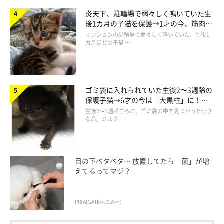
炎天下、駐輪場で弱々しく鳴いていた生
後1カ月の子猫を保護→1才の今、筋肉質
でツンデレなコに成長
マンションの駐輪場で弱々しく鳴いていた、生後1
カ月ほどの子猫 …
ゴミ袋に入れられていた生後2〜3週齢の
保護子猫→6才の今は「大黒柱」に！
美しい黒猫に成長した姿にグッとくる
生後2〜3週齢ごろに、ゴミ袋の中で見つかった小さ
な命。ミルク …
目の下ベタベタ… 放置してたら「菌」が増
えてるってマジ？
PR(AIGATE株式会社)