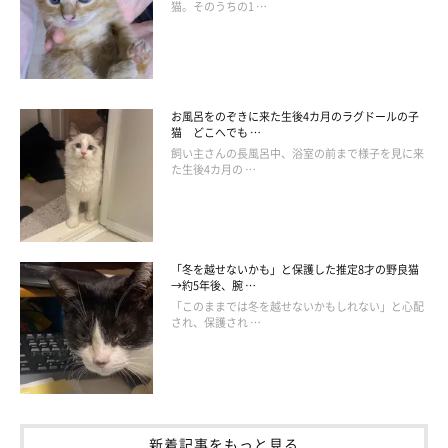
猫。そのうちの1 …
お風呂をのぞきに来た生後4カ月のラグドールの子
猫 どこへでも …
飼い主さんの長風呂中、浴室の前まで様子を見に来
た生後4カ月の …
「冬を越せないかも」と保護した推定8才の野良猫
→約5年後、腕 …
「このままでは冬を越せないかもしれない」と心配
され、保護され …
新着記事をもっと見る