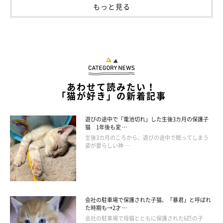
もっと見る
ねこ連れ草 うずらとかんたろう徒然ニャッ記
Amazonで見る
あわせて読みたい！
「猫が好き」の新着記事
遊びの途中で「電池切れ」した生後3カ月の保護子
猫 1年後も変 …
生後3カ月のころから、遊びの途中で眠ってしまう
姿が愛らしい神 …
会社の駐車場で保護された子猫、「暴君」と呼ばれ
た時期も→2才 …
会社の駐車場で母猫とともに保護された6匹の子