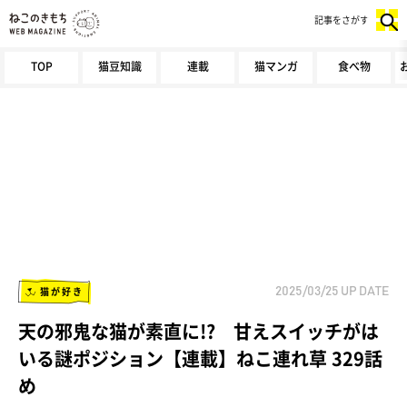
記事をさがす
TOP
猫豆知識
連載
猫マンガ
食べ物
猫が好き
2025/03/25
UP DATE
天の邪鬼な猫が素直に!? 甘えスイッチがは
いる謎ポジション【連載】ねこ連れ草 329話
め