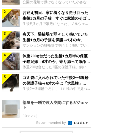
と“姉妹”のような関係に
公園の花壇で動けなくなっていた小さな子
猫。家族に迎えられてから6年、先住猫と
お迎え初日、家に着くなり走り回った
の間には深い絆が育まれていました。保護
当時のティダちゃん。
生後3カ月の子猫 すぐに家族のそばで
@muumuu62197189紹介するのは、
落ち着く姿に「迎えてよかった」
生後約3カ月で家族になった、ノルウェー
X（旧Twitter）ユーザー
ジャンフォレストキャットの子猫。お迎え
@muumuu62197189さんの愛猫・ティダ
炎天下、駐輪場で弱々しく鳴いていた
翌日には、すでに家でくつろぐ様子を見せ
ちゃん（取材時6才）の成長記録です。こ
ていました。お迎え翌日、ベッドでうとう
生後1カ月の子猫を保護→1才の今、筋
ちらは、生後3カ月ごろのティダちゃん。
とするむうちゃんお迎え翌日のむうちゃ
肉質でツンデレなコに成長
マンションの駐輪場で弱々しく鳴いてい
飼い主さんが出会ったのは、夜から大雨に
ん。@umimugi0304紹介するのは、
た、生後1カ月ほどの子猫。家族に迎えら
なると予報されていた日の夕方でした。花
Instagramユーザー@umimugi0304さんの
体重200g台だった生後1カ月半の保護
れてから1年、体も行動も大きく成長しま
壇で動けずにいた子猫保護したばかりのテ
愛猫・むうちゃん（撮影時、生後約3カ月
した。炎天下の駐輪場で鳴いていた小さな
子猫兄妹→6才の今、寄り添って眠る姿
ィダちゃん。@muumuu62197189飼い主
／ノルウェージャンフォレストキャッ
子猫保護当時のモモちゃん。@Kingponzu
にほっこり！
体重200g台だった2匹の保護子猫。飼い主
さんは、公園の
ト）。こちらは、お迎え翌日に撮影された
紹介するのは、X（旧Twitter）ユーザー
さんの家族になってから6年、ともに成長
一枚。ゴハンをお腹いっぱい食べたむうち
@Kingponzuさんの愛猫・モモちゃん（取
ゴミ袋に入れられていた生後2〜3週齢
するなかで、2匹の関係にも少しずつ変化
ゃんは眠くなり、飼い主さん夫婦のベッド
材時1才）の成長記録です。こちらは、モ
が見られました。家族になったばかりの小
の保護子猫→6才の今は「大黒柱」
でうとうとし始めたのだとか。飼い主さ
モちゃんが生後1カ月ごろに撮影された一
さな兄妹猫（写真上から）妹猫・てんちゃ
に！ 美しい黒猫に成長した姿にグッ
生後2〜3週齢ごろに、ゴミ袋の中で見つか
枚。飼い主さんの自宅マンションの駐輪場
ん、兄猫・ラムくん。@ten_ramu紹介す
った小さな命。ミルクから育てられたその
とくる
で鳴いていたところを保護された当時の姿
るのは、X（旧Twitter）ユーザー
子猫は今、家族に欠かせない存在へと成長
部屋を一瞬で没入空間にするガジェッ
です。子猫時代のモモちゃん。
@ten_ramuさんの愛猫・ラムくんとてん
しました。ゴミ袋の中で見つかった、ミニ
ト
@Kingponzuその日は気温が35℃を
ちゃん（ともに取材時6才）の成長記録で
モグラのような子猫よちよち歩きをしてい
す。この写真は、お迎えして間もない生後
たころの、生後2〜3週齢ごろのドンちゃ
PR(デノン)
1カ月半ごろの2匹。当時、ラムくんは260
ん。@doddou_1今回紹介するのは、
Recommended by
グラム、てんちゃんは209グラムと、どち
X（旧Twitter）ユーザー@doddou_1さん
らもとても小さな体でした。2匹
の愛猫・ドンちゃん（取材時、推定6才／