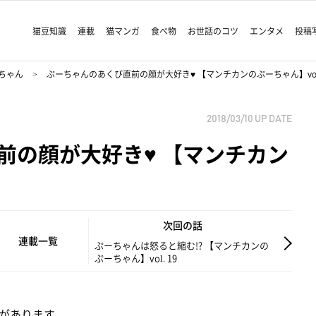
猫豆知識
連載
猫マンガ
食べ物
お世話のコツ
エンタメ
投稿
ちゃん
ぷーちゃんのあくび直前の顔が大好き♥ 【マンチカンのぷーちゃん】vol.
2018/03/10
UP DATE
前の顔が大好き♥ 【マンチカン
次回の話
連載一覧
ぷーちゃんは怒ると縮む!? 【マンチカンの
ぷーちゃん】vol. 19
があります。