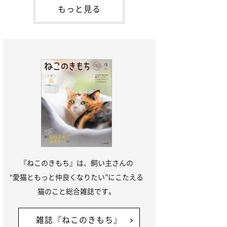
本名：ドミトリー・ドンスコイ）。ドンち
もっと見る
ゃんは、保護猫でした。ドンちゃんが見つ
かったのは、飼い主さんの姉の勤め先の敷
地内でした。ゴミ袋に入れられている
『ねこのきもち』は、飼い主さんの
“愛猫ともっと仲良くなりたい”にこたえる
猫のこと総合雑誌です。
雑誌『ねこのきもち』