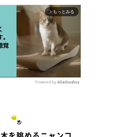
もっとみる
arrow_forward_ios
Powered by 
GliaStudios
M
u
t
e
並木を眺めるニャンコ