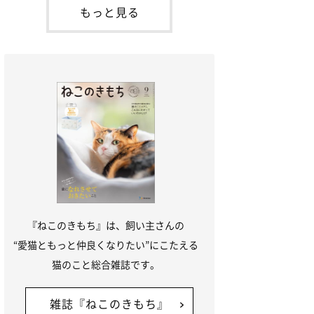
本名：ドミトリー・ドンスコイ）。ドンち
もっと見る
ゃんは、保護猫でした。ドンちゃんが見つ
かったのは、飼い主さんの姉の勤め先の敷
地内でした。ゴミ袋に入れられている
『ねこのきもち』は、飼い主さんの
“愛猫ともっと仲良くなりたい”にこたえる
猫のこと総合雑誌です。
雑誌『ねこのきもち』