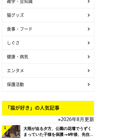
雑学・豆知識
猫グッズ
食事・フード
しぐさ
健康・病気
エンタメ
保護活動
「猫が好き」の人気記事
※2026年8月更新
大雨が迫る夕方、公園の花壇でうずく
まっていた子猫を保護→6年後、先住猫