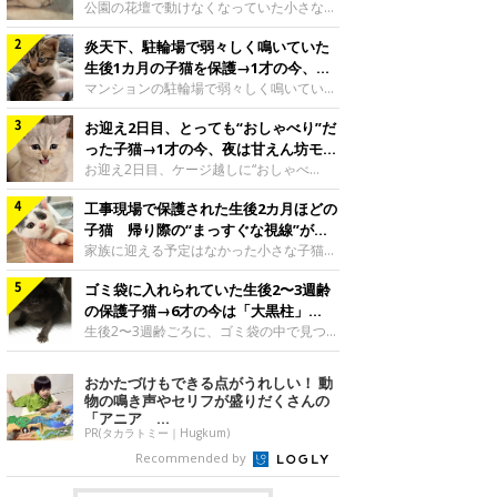
と“姉妹”のような関係に
公園の花壇で動けなくなっていた小さな子
猫。家族に迎えられてから6年、先住猫と
炎天下、駐輪場で弱々しく鳴いていた
の間には深い絆が育まれていました。保護
当時のティダちゃん。
生後1カ月の子猫を保護→1才の今、筋
@muumuu62197189紹介するのは、
肉質でツンデレなコに成長
マンションの駐輪場で弱々しく鳴いてい
X（旧Twitter）ユーザー
た、生後1カ月ほどの子猫。家族に迎えら
@muumuu62197189さんの愛猫・ティダ
お迎え2日目、とっても“おしゃべり”だ
れてから1年、体も行動も大きく成長しま
ちゃん（取材時6才）の成長記録です。こ
した。炎天下の駐輪場で鳴いていた小さな
った子猫→1才の今、夜は甘えん坊モー
ちらは、生後3カ月ごろのティダちゃん。
子猫保護当時のモモちゃん。@Kingponzu
ドになるコに成長！
お迎え2日目、ケージ越しに“おしゃべ
飼い主さんが出会ったのは、夜から大雨に
紹介するのは、X（旧Twitter）ユーザー
り”する姿を見せていた子猫。1才になった
なると予報されていた日の夕方でした。花
@Kingponzuさんの愛猫・モモちゃん（取
工事現場で保護された生後2カ月ほどの
今も見せる愛らしい姿にキュンとします。
壇で動けずにいた子猫保護したばかりのテ
材時1才）の成長記録です。こちらは、モ
お迎え2日目、ケージ越しに何かを伝える
子猫 帰り際の“まっすぐな視線”が忘
ィダちゃん。@muumuu62197189飼い主
モちゃんが生後1カ月ごろに撮影された一
ももちゃん“おしゃべり”なももちゃん。
れられず、家族の一員に
家族に迎える予定はなかった小さな子猫。
さんは、公園の
枚。飼い主さんの自宅マンションの駐輪場
@poocoonyan紹介するのは、Instagram
帰り際に見せた姿が、飼い主さんの心に残
で鳴いていたところを保護された当時の姿
ユーザー@poocoonyanさんの愛猫・もも
ゴミ袋に入れられていた生後2〜3週齢
りました。保護当時の夏目ちゃん。
です。子猫時代のモモちゃん。
ちゃん（取材時1才／マンチカン）です。
@shibainu_rintaro紹介するのは、
の保護子猫→6才の今は「大黒柱」
@Kingponzuその日は気温が35℃を
こちらの動画は、ももちゃんが生後2カ月
Instagramユーザー@shibainu_rintaroさ
に！ 美しい黒猫に成長した姿にグッ
生後2〜3週齢ごろに、ゴミ袋の中で見つか
を過ぎたころ、お迎え2日目に撮影された
んの愛猫・夏目（なつめ）ちゃん（取材時
った小さな命。ミルクから育てられたその
とくる
もの。新しい環境にゆっくり慣れてもらう
3才）。工事現場で親猫とはぐれたとみら
子猫は今、家族に欠かせない存在へと成長
おかたづけもできる点がうれしい！ 動
ため、当時はケージの中で過ごしていまし
れ、保護された当時は生後2カ月ほどだっ
しました。ゴミ袋の中で見つかった、ミニ
物の鳴き声やセリフが盛りだくさんの
た。鳴いてアピールするももち
たといいます。新しい飼い主を探すつもり
モグラのような子猫よちよち歩きをしてい
「アニア ...
が……保護されてケージに入っている夏目
たころの、生後2〜3週齢ごろのドンちゃ
PR(タカラトミー｜Hugkum)
ちゃん。@shibainu_rintaro夏目ちゃんを
ん。@doddou_1今回紹介するのは、
Recommended by
保護したのは、以前、飼い主さんの愛猫・
X（旧Twitter）ユーザー@doddou_1さん
ちくわく
の愛猫・ドンちゃん（取材時、推定6才／