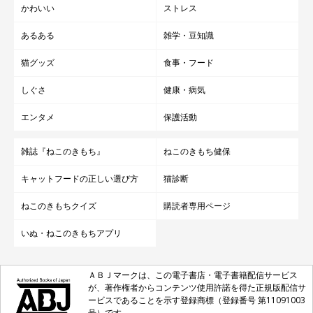
かわいい
ストレス
あるある
雑学・豆知識
猫グッズ
食事・フード
しぐさ
健康・病気
エンタメ
保護活動
雑誌『ねこのきもち』
ねこのきもち健保
キャットフードの正しい選び方
猫診断
ねこのきもちクイズ
購読者専用ページ
いぬ・ねこのきもちアプリ
ＡＢＪマークは、この電子書店・電子書籍配信サービス
が、著作権者からコンテンツ使用許諾を得た正規版配信サ
ービスであることを示す登録商標（登録番号 第11091003
号）です。