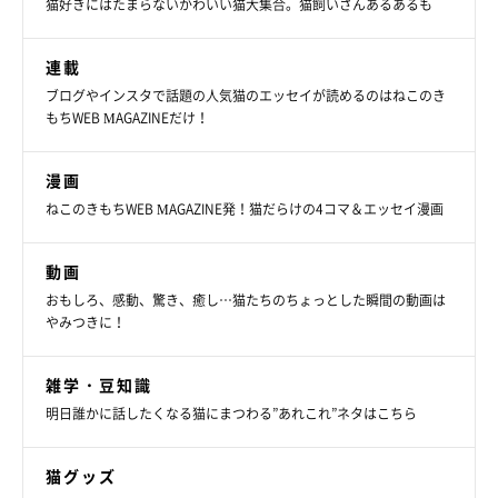
猫好きにはたまらないかわいい猫大集合。猫飼いさんあるあるも
連載
ブログやインスタで話題の人気猫のエッセイが読めるのはねこのき
もちWEB MAGAZINEだけ！
漫画
ねこのきもちWEB MAGAZINE発！猫だらけの4コマ＆エッセイ漫画
動画
おもしろ、感動、驚き、癒し…猫たちのちょっとした瞬間の動画は
やみつきに！
雑学・豆知識
明日誰かに話したくなる猫にまつわる”あれこれ”ネタはこちら
猫グッズ