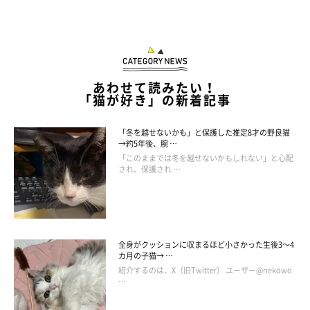
あわせて読みたい！
「猫が好き」の新着記事
「冬を越せないかも」と保護した推定8才の野良猫
→約5年後、腕 …
「このままでは冬を越せないかもしれない」と心配
され、保護され …
全身がクッションに収まるほど小さかった生後3～4
カ月の子猫→ …
紹介するのは、X（旧Twitter） ユーザー@nekowo
…