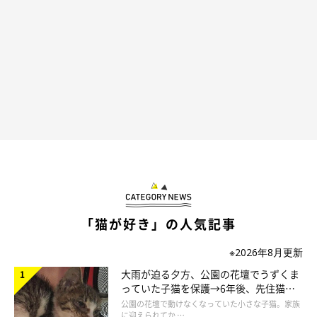
「猫が好き」の人気記事
※2026年8月更新
大雨が迫る夕方、公園の花壇でうずくま
っていた子猫を保護→6年後、先住猫
と“姉妹”のような関係に
公園の花壇で動けなくなっていた小さな子猫。家族
に迎えられてか …