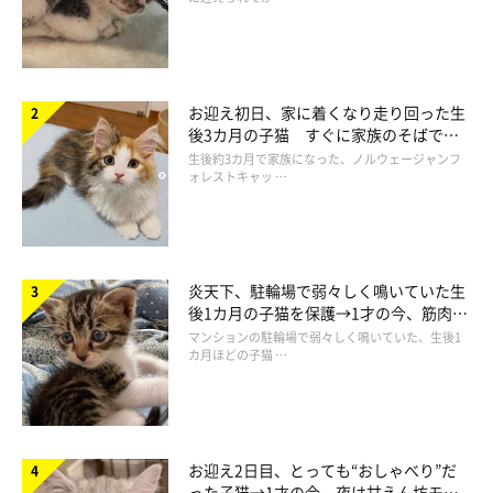
お迎え初日、家に着くなり走り回った生
後3カ月の子猫 すぐに家族のそばで落
ち着く姿に「迎えてよかった」
生後約3カ月で家族になった、ノルウェージャンフ
ォレストキャッ …
炎天下、駐輪場で弱々しく鳴いていた生
後1カ月の子猫を保護→1才の今、筋肉質
でツンデレなコに成長
マンションの駐輪場で弱々しく鳴いていた、生後1
カ月ほどの子猫 …
お迎え2日目、とっても“おしゃべり”だ
った子猫→1才の今、夜は甘えん坊モー