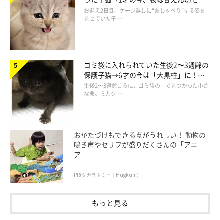
ドになるコに成長！
お迎え2日目、ケージ越しに“おしゃべり”する姿を
見せていた子 …
ゴミ袋に入れられていた生後2〜3週齢の
保護子猫→6才の今は「大黒柱」に！
美しい黒猫に成長した姿にグッとくる
生後2〜3週齢ごろに、ゴミ袋の中で見つかった小さ
な命。ミルク …
おかたづけもできる点がうれしい！ 動物の
鳴き声やセリフが盛りだくさんの「アニ
ア ...
PR(タカラトミー｜Hugkum)
もっと見る