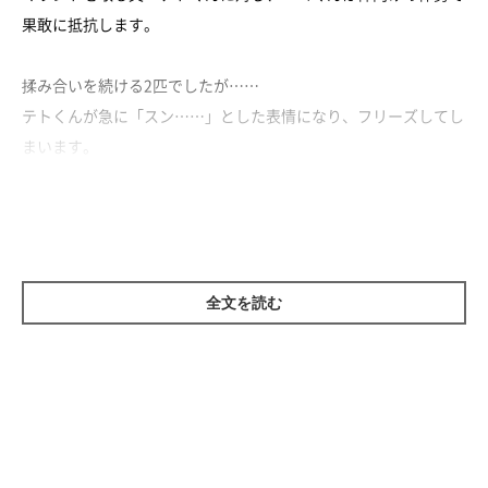
果敢に抵抗します。
揉み合いを続ける2匹でしたが……
テトくんが急に「スン……」とした表情になり、フリーズしてし
まいます。
そのまま下へと降り、ゲーミングチェアはニコくんのものに。
息子猫に譲ってあげた、優しいテトパパなのでした！
全文を読む