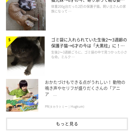
ほっこり！
体重200g台だった2匹の保護子猫。飼い主さんの家
族になって …
ノノもこれ食べたいにゃ?? ⭐︎ ⭐︎ ⭐︎ #猫 #ねこ #にゃんこ #にゃ
んすたぐらむ #にゃんだふるらいふ #ねこすたぐらむ #猫好
きさんと繋がりたい #ちゃとら #catstagram#ねこぶ #ブリテ
ィッシュショートヘア #にゃんだふるらいふ#ねこのきもち #
ゴミ袋に入れられていた生後2〜3週齢の
ねこ部#茶とら#ねこら部 #みんねこ#ウェブキャットショー #
保護子猫→6才の今は「大黒柱」に！
ウェブキャットショー2 #ペコねこ部 #pecotv#猫動画
美しい黒猫に成長した姿にグッとくる
生後2〜3週齢ごろに、ゴミ袋の中で見つかった小さ
な命。ミルク …
Hiroyuki Maemura
さん(@hiro.m2017)がシェアした投稿 -
1月 30, 2018 at 2:01午前 PST
★Instagram、Twitterで「#ねこのきもち」「#ねこのきもち部」
おかたづけもできる点がうれしい！ 動物の
鳴き声やセリフが盛りだくさんの「アニ
でご投稿いただいた素敵な写真・動画を紹介しています。
ア ...
参照／Instagram（
＠hiro.m2017
）
PR(タカラトミー｜Hugkum)
https://www.instagram.com/p/BekcaQrl8_H/M
文／雨宮カイ
もっと見る