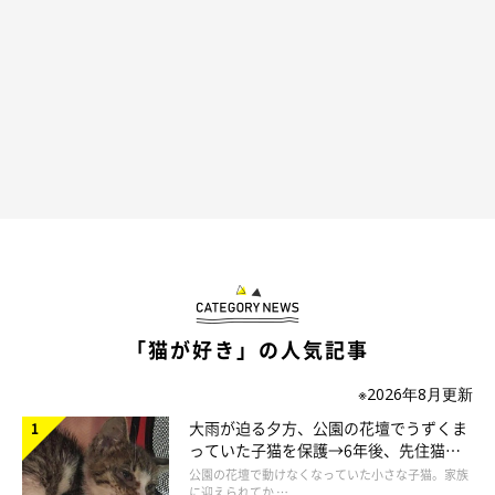
＠hiro.m2017
「ぼくもコレ食べたいんだニャ(*´ｪ`*)」
「猫が好き」の人気記事
チーズの箱を必死に前足で押さえて、取られないようにするノノ
ちゃんなのでした☆
※2026年8月更新
大雨が迫る夕方、公園の花壇でうずくま
残念ながらこれは食べられないから……ほかのもので我慢してね
っていた子猫を保護→6年後、先住猫
と“姉妹”のような関係に
公園の花壇で動けなくなっていた小さな子猫。家族
っ！(*>_<*)ﾉ
に迎えられてか …