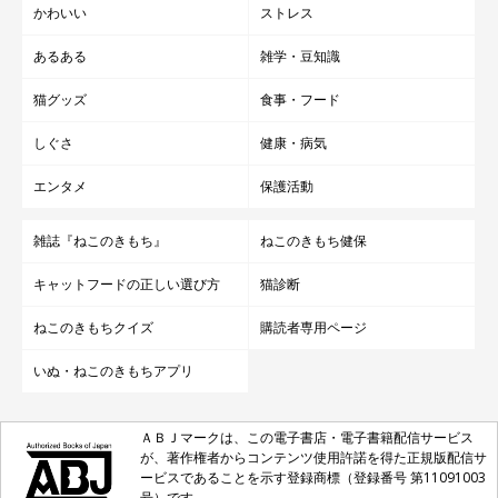
かわいい
ストレス
あるある
雑学・豆知識
猫グッズ
食事・フード
しぐさ
健康・病気
エンタメ
保護活動
雑誌『ねこのきもち』
ねこのきもち健保
キャットフードの正しい選び方
猫診断
ねこのきもちクイズ
購読者専用ページ
いぬ・ねこのきもちアプリ
ＡＢＪマークは、この電子書店・電子書籍配信サービス
が、著作権者からコンテンツ使用許諾を得た正規版配信サ
ービスであることを示す登録商標（登録番号 第11091003
号）です。