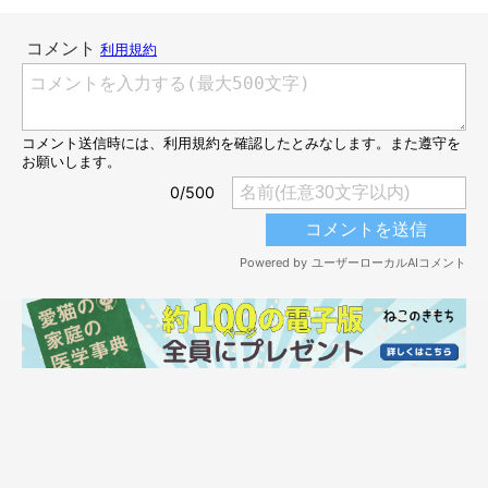
＠hiro.m2017
抱えこんじゃったっ（・∀・）☆