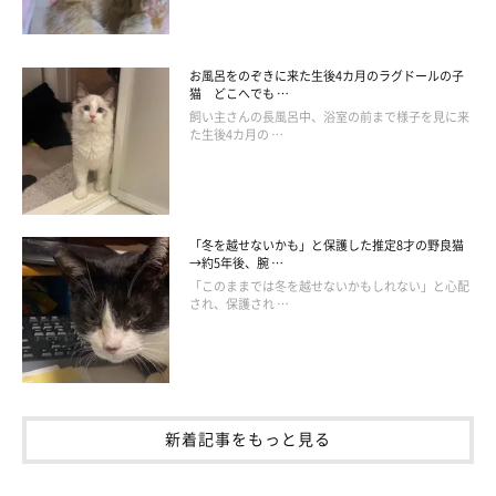
お風呂をのぞきに来た生後4カ月のラグドールの子
猫 どこへでも …
飼い主さんの長風呂中、浴室の前まで様子を見に来
た生後4カ月の …
「冬を越せないかも」と保護した推定8才の野良猫
→約5年後、腕 …
「このままでは冬を越せないかもしれない」と心配
され、保護され …
新着記事をもっと見る