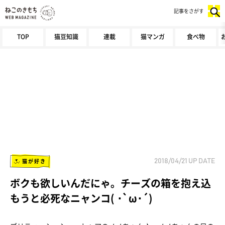
記事をさがす
TOP
猫豆知識
連載
猫マンガ
食べ物
猫が好き
2018/04/21
UP DATE
ボクも欲しいんだにゃ。チーズの箱を抱え込
もうと必死なニャンコ( ･`ω･´)