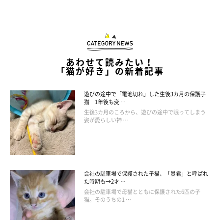
あわせて読みたい！
「猫が好き」の新着記事
遊びの途中で「電池切れ」した生後3カ月の保護子
猫 1年後も変 …
生後3カ月のころから、遊びの途中で眠ってしまう
姿が愛らしい神 …
会社の駐車場で保護された子猫、「暴君」と呼ばれ
た時期も→2才 …
会社の駐車場で母猫とともに保護された6匹の子
猫。そのうちの1 …