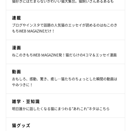
猫好きにはたまらないかわいい猫大集合。猫飼いさんあるあるも
連載
ブログやインスタで話題の人気猫のエッセイが読めるのはねこのき
もちWEB MAGAZINEだけ！
漫画
ねこのきもちWEB MAGAZINE発！猫だらけの4コマ＆エッセイ漫画
動画
おもしろ、感動、驚き、癒し…猫たちのちょっとした瞬間の動画は
やみつきに！
雑学・豆知識
明日誰かに話したくなる猫にまつわる”あれこれ”ネタはこちら
猫グッズ