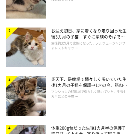
お迎え初日、家に着くなり走り回った生
後3カ月の子猫 すぐに家族のそばで落
ち着く姿に「迎えてよかった」
生後約3カ月で家族になった、ノルウェージャンフ
ォレストキャッ …
炎天下、駐輪場で弱々しく鳴いていた生
後1カ月の子猫を保護→1才の今、筋肉質
でツンデレなコに成長
マンションの駐輪場で弱々しく鳴いていた、生後1
カ月ほどの子猫 …
体重200g台だった生後1カ月半の保護子
猫兄妹→6才の今、寄り添って眠る姿に