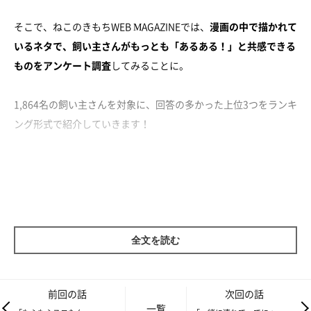
そこで、ねこのきもちWEB MAGAZINEでは、
漫画の中で描かれて
いるネタで、飼い主さんがもっとも「あるある！」と共感できる
ものをアンケート調査
してみることに。
1,864名の飼い主さんを対象に、回答の多かった上位3つをランキ
ング形式で紹介していきます！
第3位：飼い主がいつも座る場所が、愛猫に
とってもお気に入りの場所だ（19.4％）
全文を読む
前回の話
次回の話
一覧