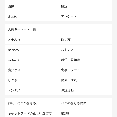
画像
解説
まとめ
アンケート
人気キーワード一覧
お手入れ
飼い方
かわいい
ストレス
あるある
雑学・豆知識
猫グッズ
食事・フード
しぐさ
健康・病気
エンタメ
保護活動
雑誌『ねこのきもち』
ねこのきもち健保
キャットフードの正しい選び方
猫診断