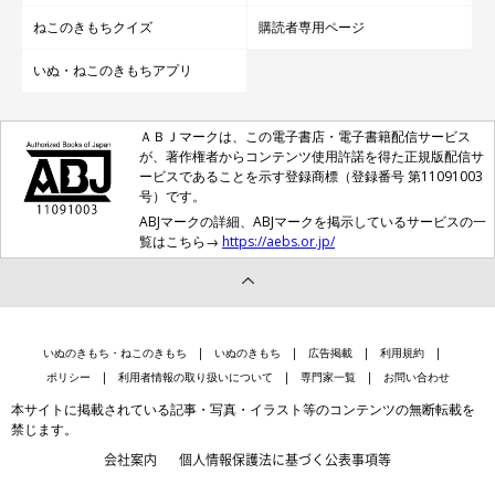
ねこのきもちクイズ
購読者専用ページ
いぬ・ねこのきもちアプリ
ＡＢＪマークは、この電子書店・電子書籍配信サービス
が、著作権者からコンテンツ使用許諾を得た正規版配信サ
ービスであることを示す登録商標（登録番号 第11091003
号）です。
ABJマークの詳細、ABJマークを掲示しているサービスの一
覧はこちら→
https://aebs.or.jp/
いぬのきもち・ねこのきもち
いぬのきもち
広告掲載
利用規約
ポリシー
利用者情報の取り扱いについて
専門家一覧
お問い合わせ
本サイトに掲載されている記事・写真・イラスト等のコンテンツの無断転載を
禁じます。
会社案内
個人情報保護法に基づく公表事項等