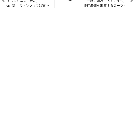
「もふもふスコたん」
「一緒に連れてってにゃ〜」
vol.31 スキンシップは猫も
旅行準備を邪魔するスーツケ
人も幸せになれる最高の手段
ース猫 【もふもふスコた
ん】vol.32
ねこのきもち投稿写真ギャラリー
まず第3位は、「飼い主さんがよく座る場所が、愛猫にとっての
お気に入りの場所になっている」でした！
飼い主さんがいつも座る場所をよく観察しているんでしょうね。
飼い主さんのニオイがするため、愛猫にとって安心できる場所な
のかも♪