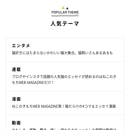
『ねこのきもちWEB MAGAZINEアンケート vol.43』
参考／『ねこのきもち』連載「もふもふスコたん」
人気テーマ
文／Honoka
※写真はスマホアプリ「まいにちのいぬ・ねこのきもち」で投稿
されたものです。
エンタメ
※記事と写真に関連性はありませんので予めご了承ください。
猫好きにはたまらないかわいい猫大集合。猫飼いさんあるあるも
連載
ブログやインスタで話題の人気猫のエッセイが読めるのはねこのき
もちWEB MAGAZINEだけ！
漫画
ねこのきもちWEB MAGAZINE発！猫だらけの4コマ＆エッセイ漫画
動画