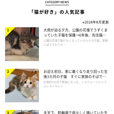
ねこのきもち投稿写真ギャラリー
「猫が好き」の人気記事
続いて第2位は、「猫ハウスよりも、ビニール袋やダンボールな
※2026年8月更新
どの箱が好き」でした。これは、あるあるでしょうね！
大雨が迫る夕方、公園の花壇でうずくま
っていた子猫を保護→6年後、先住猫
と“姉妹”のような関係に
せっかく新しい猫ハウスを買ってあげても見向きもされず、ダン
公園の花壇で動けなくなっていた小さな子猫。家族
に迎えられてか …
ボールのほうが好きだったり……飼い主さんとしては、ちょっと
ショックな出来事でもありますよね（笑）
お迎え初日、家に着くなり走り回った生
後3カ月の子猫 すぐに家族のそばで落
「もふもふスコたん」vol.8 猫ハウスよりもそっちが好きなの
ち着く姿に「迎えてよかった」
生後約3カ月で家族になった、ノルウェージャンフ
ね。猫のお気に入りは身近なところにある。
ォレストキャッ …
炎天下、駐輪場で弱々しく鳴いていた生