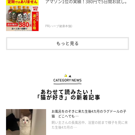
アマゾン1位の実績！380円で5日間お試し。
PR(ハーブ健康本舗)
もっと見る
あわせて読みたい！
「猫が好き」の新着記事
ねこのきもち投稿写真ギャラリー
お風呂をのぞきに来た生後4カ月のラグドールの子
猫 どこへでも …
そして第1位になったのは、「飼い主さんが寝ようとする前に、
飼い主さんの長風呂中、浴室の前まで様子を見に来
た生後4カ月の …
愛猫に布団を奪われる（すでに寝られてしまう）」でした！