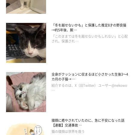
飼い主さんがそろそろ寝ようと布団へ行くと、まるで自分の寝床
であるかのようにドーンと寝ている愛猫。
「冬を越せないかも」と保護した推定8才の野良猫
→約5年後、腕 …
「こんなに気持ちよさそうに寝てたら、動かせない……」という
「このままでは冬を越せないかもしれない」と心配
され、保護され …
のは、飼い主あるあるでしょうね。
「もふもふスコたん」vol.4 お布団はこうやって猫に奪われて
全身がクッションに収まるほど小さかった生後3～4
カ月の子猫→ …
いく…（汗）
紹介するのは、X（旧Twitter） ユーザー@nekowo
…
寝顔に癒やされていたのに、急に不安になった話
【連載】交通事故 …
猫の寝顔は世界を救う