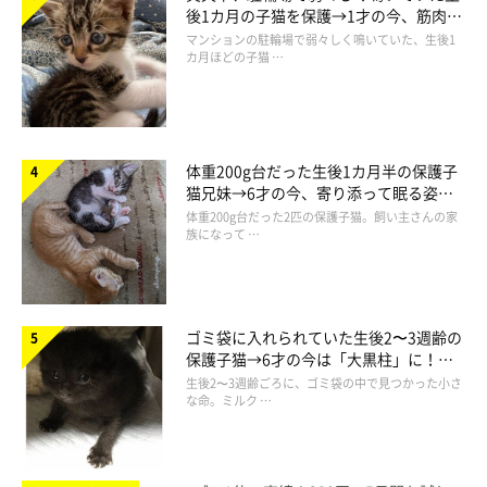
後1カ月の子猫を保護→1才の今、筋肉質
でツンデレなコに成長
マンションの駐輪場で弱々しく鳴いていた、生後1
カ月ほどの子猫 …
体重200g台だった生後1カ月半の保護子
猫兄妹→6才の今、寄り添って眠る姿に
ほっこり！
体重200g台だった2匹の保護子猫。飼い主さんの家
族になって …
第1位：愛猫が飼い主の布団を奪うことがあ
ゴミ袋に入れられていた生後2〜3週齢の
る（31.8％）
保護子猫→6才の今は「大黒柱」に！
美しい黒猫に成長した姿にグッとくる
生後2〜3週齢ごろに、ゴミ袋の中で見つかった小さ
な命。ミルク …