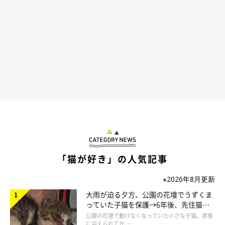
「猫が好き」の人気記事
※2026年8月更新
大雨が迫る夕方、公園の花壇でうずくま
っていた子猫を保護→6年後、先住猫
と“姉妹”のような関係に
公園の花壇で動けなくなっていた小さな子猫。家族
に迎えられてか …