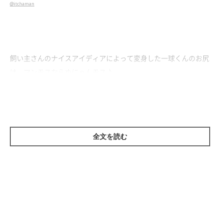
@itchaman
飼い主さんのナイスアイディアによって変身した一球くんのお尻
は、マンモスならぬにゃんモス♪
可愛い後ろ姿にキュンキュンしますね♡
全文を読む