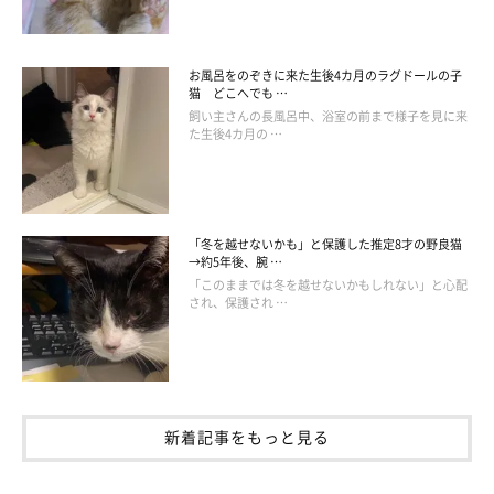
お風呂をのぞきに来た生後4カ月のラグドールの子
猫 どこへでも …
飼い主さんの長風呂中、浴室の前まで様子を見に来
た生後4カ月の …
「冬を越せないかも」と保護した推定8才の野良猫
→約5年後、腕 …
「このままでは冬を越せないかもしれない」と心配
され、保護され …
新着記事をもっと見る