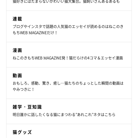
猫好きにはたまらないかわいい猫大集合。猫飼いさんあるあるも
連載
ブログやインスタで話題の人気猫のエッセイが読めるのはねこのき
もちWEB MAGAZINEだけ！
漫画
ねこのきもちWEB MAGAZINE発！猫だらけの4コマ＆エッセイ漫画
動画
おもしろ、感動、驚き、癒し…猫たちのちょっとした瞬間の動画は
やみつきに！
雑学・豆知識
明日誰かに話したくなる猫にまつわる”あれこれ”ネタはこちら
猫グッズ