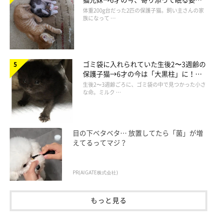
ほっこり！
体重200g台だった2匹の保護子猫。飼い主さんの家
族になって …
ゴミ袋に入れられていた生後2〜3週齢の
保護子猫→6才の今は「大黒柱」に！
美しい黒猫に成長した姿にグッとくる
生後2〜3週齢ごろに、ゴミ袋の中で見つかった小さ
な命。ミルク …
目の下ベタベタ… 放置してたら「菌」が増
えてるってマジ？
PR(AIGATE株式会社)
もっと見る