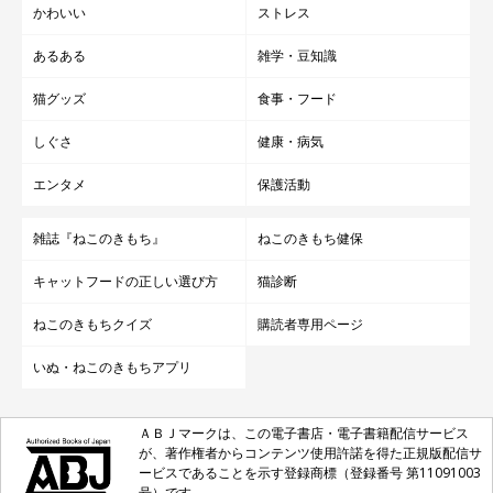
かわいい
ストレス
あるある
雑学・豆知識
猫グッズ
食事・フード
しぐさ
健康・病気
エンタメ
保護活動
雑誌『ねこのきもち』
ねこのきもち健保
キャットフードの正しい選び方
猫診断
ねこのきもちクイズ
購読者専用ページ
いぬ・ねこのきもちアプリ
ＡＢＪマークは、この電子書店・電子書籍配信サービス
が、著作権者からコンテンツ使用許諾を得た正規版配信サ
ービスであることを示す登録商標（登録番号 第11091003
号）です。