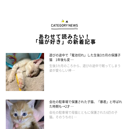
あわせて読みたい！
「猫が好き」の新着記事
遊びの途中で「電池切れ」した生後3カ月の保護子
猫 1年後も変 …
生後3カ月のころから、遊びの途中で眠ってしまう
姿が愛らしい神 …
会社の駐車場で保護された子猫、「暴君」と呼ばれ
た時期も→2才 …
会社の駐車場で母猫とともに保護された6匹の子
猫。そのうちの1 …