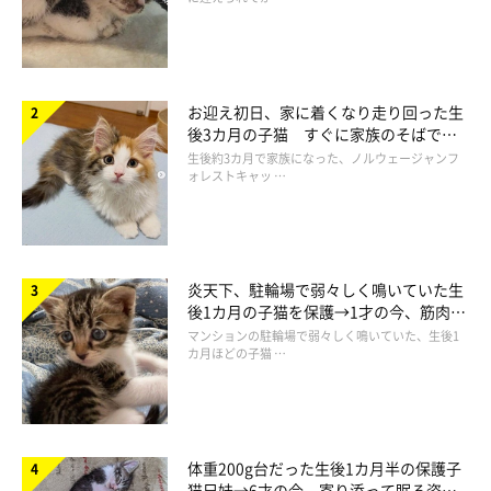
お迎え初日、家に着くなり走り回った生
後3カ月の子猫 すぐに家族のそばで落
ち着く姿に「迎えてよかった」
生後約3カ月で家族になった、ノルウェージャンフ
ォレストキャッ …
炎天下、駐輪場で弱々しく鳴いていた生
後1カ月の子猫を保護→1才の今、筋肉質
でツンデレなコに成長
マンションの駐輪場で弱々しく鳴いていた、生後1
カ月ほどの子猫 …
体重200g台だった生後1カ月半の保護子
猫兄妹→6才の今、寄り添って眠る姿に