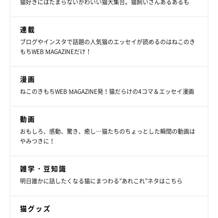
猫好きにはたまらないかわいい猫大集合。猫飼いさんあるあるも
連載
ブログやインスタで話題の人気猫のエッセイが読めるのはねこのき
もちWEB MAGAZINEだけ！
漫画
ねこのきもちWEB MAGAZINE発！猫だらけの4コマ＆エッセイ漫画
動画
おもしろ、感動、驚き、癒し…猫たちのちょっとした瞬間の動画は
やみつきに！
雑学・豆知識
明日誰かに話したくなる猫にまつわる”あれこれ”ネタはこちら
猫グッズ