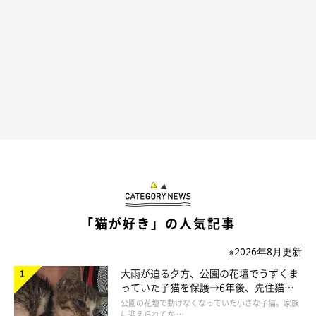
「猫が好き」の人気記事
※2026年8月更新
大雨が迫る夕方、公園の花壇でうずくま
っていた子猫を保護→6年後、先住猫
と“姉妹”のような関係に
公園の花壇で動けなくなっていた小さな子猫。家族
に迎えられてか …