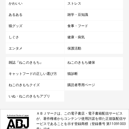
かわいい
ストレス
あるある
雑学・豆知識
猫グッズ
食事・フード
しぐさ
健康・病気
エンタメ
保護活動
雑誌『ねこのきもち』
ねこのきもち健保
キャットフードの正しい選び方
猫診断
ねこのきもちクイズ
購読者専用ページ
いぬ・ねこのきもちアプリ
ＡＢＪマークは、この電子書店・電子書籍配信サービス
が、著作権者からコンテンツ使用許諾を得た正規版配信サ
ービスであることを示す登録商標（登録番号 第11091003
号）です。