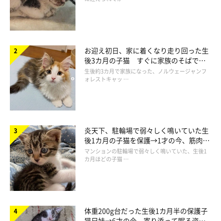
お迎え初日、家に着くなり走り回った生
後3カ月の子猫 すぐに家族のそばで落
ち着く姿に「迎えてよかった」
生後約3カ月で家族になった、ノルウェージャンフ
ォレストキャッ …
炎天下、駐輪場で弱々しく鳴いていた生
後1カ月の子猫を保護→1才の今、筋肉質
でツンデレなコに成長
マンションの駐輪場で弱々しく鳴いていた、生後1
カ月ほどの子猫 …
体重200g台だった生後1カ月半の保護子
猫兄妹→6才の今、寄り添って眠る姿に