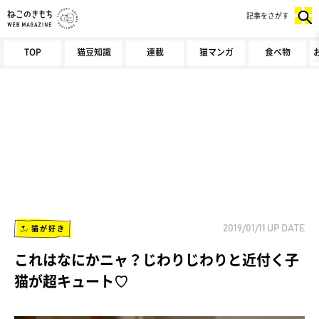
記事をさがす
TOP
猫豆知識
連載
猫マンガ
食べ物
猫が好き
2019/01/11
UP DATE
これはなにかニャ？じわりじわりと近付く子
猫が超キュート♡