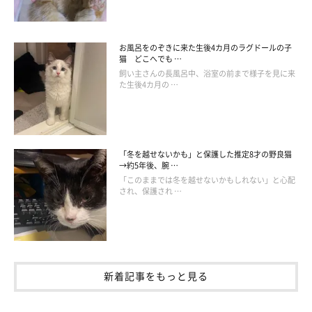
お風呂をのぞきに来た生後4カ月のラグドールの子
猫 どこへでも …
飼い主さんの長風呂中、浴室の前まで様子を見に来
た生後4カ月の …
「冬を越せないかも」と保護した推定8才の野良猫
→約5年後、腕 …
「このままでは冬を越せないかもしれない」と心配
され、保護され …
新着記事をもっと見る