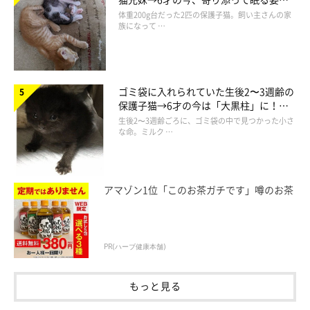
ほっこり！
体重200g台だった2匹の保護子猫。飼い主さんの家
族になって …
ゴミ袋に入れられていた生後2〜3週齢の
保護子猫→6才の今は「大黒柱」に！
美しい黒猫に成長した姿にグッとくる
生後2〜3週齢ごろに、ゴミ袋の中で見つかった小さ
な命。ミルク …
アマゾン1位「このお茶ガチです」噂のお茶
PR(ハーブ健康本舗)
もっと見る