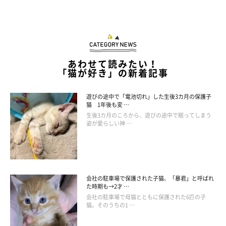
あわせて読みたい！
「猫が好き」の新着記事
遊びの途中で「電池切れ」した生後3カ月の保護子
猫 1年後も変 …
生後3カ月のころから、遊びの途中で眠ってしまう
姿が愛らしい神 …
会社の駐車場で保護された子猫、「暴君」と呼ばれ
た時期も→2才 …
会社の駐車場で母猫とともに保護された6匹の子
猫。そのうちの1 …