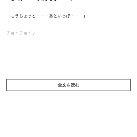
「もうちょっと・・・あといっぽ・・・」
チョイチョイ♪
「きになるニャ・・・」
飼い主さんの構えるカメラに興味津々の子猫、ぽてとちゃん♪
じわりじわりと忍び寄るその姿に、思わずくすっと笑ってしまい
ます（笑）
全文を読む
ちょっと困り顔のかわいい表情にも注目してご覧ください♡