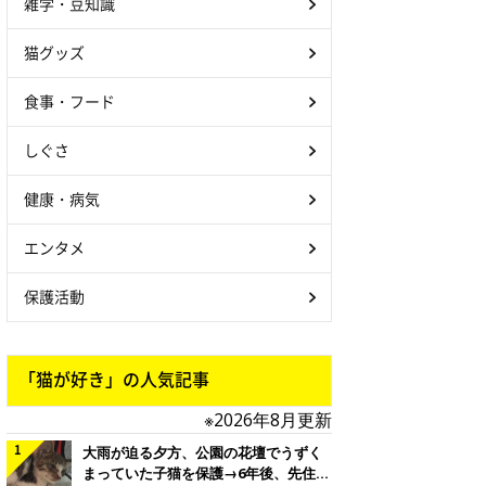
雑学・豆知識
猫グッズ
食事・フード
しぐさ
健康・病気
エンタメ
保護活動
「猫が好き」の人気記事
※2026年8月更新
大雨が迫る夕方、公園の花壇でうずく
まっていた子猫を保護→6年後、先住猫