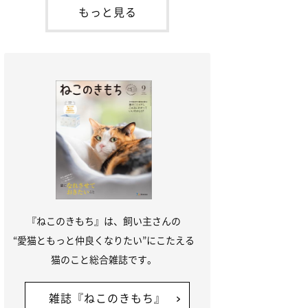
本名：ドミトリー・ドンスコイ）。ドンち
もっと見る
ゃんは、保護猫でした。ドンちゃんが見つ
かったのは、飼い主さんの姉の勤め先の敷
地内でした。ゴミ袋に入れられている
『ねこのきもち』は、飼い主さんの
“愛猫ともっと仲良くなりたい”にこたえる
猫のこと総合雑誌です。
雑誌『ねこのきもち』