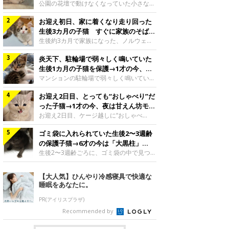
と“姉妹”のような関係に
公園の花壇で動けなくなっていた小さな子
猫。家族に迎えられてから6年、先住猫と
お迎え初日、家に着くなり走り回った
の間には深い絆が育まれていました。保護
当時のティダちゃん。
生後3カ月の子猫 すぐに家族のそばで
@muumuu62197189紹介するのは、
落ち着く姿に「迎えてよかった」
生後約3カ月で家族になった、ノルウェー
X（旧Twitter）ユーザー
ジャンフォレストキャットの子猫。お迎え
@muumuu62197189さんの愛猫・ティダ
炎天下、駐輪場で弱々しく鳴いていた
翌日には、すでに家でくつろぐ様子を見せ
ちゃん（取材時6才）の成長記録です。こ
ていました。お迎え翌日、ベッドでうとう
生後1カ月の子猫を保護→1才の今、筋
ちらは、生後3カ月ごろのティダちゃん。
とするむうちゃんお迎え翌日のむうちゃ
肉質でツンデレなコに成長
マンションの駐輪場で弱々しく鳴いてい
飼い主さんが出会ったのは、夜から大雨に
ん。@umimugi0304紹介するのは、
た、生後1カ月ほどの子猫。家族に迎えら
なると予報されていた日の夕方でした。花
Instagramユーザー@umimugi0304さんの
お迎え2日目、とっても“おしゃべり”だ
れてから1年、体も行動も大きく成長しま
壇で動けずにいた子猫保護したばかりのテ
愛猫・むうちゃん（撮影時、生後約3カ月
した。炎天下の駐輪場で鳴いていた小さな
った子猫→1才の今、夜は甘えん坊モー
ィダちゃん。@muumuu62197189飼い主
／ノルウェージャンフォレストキャッ
子猫保護当時のモモちゃん。@Kingponzu
ドになるコに成長！
お迎え2日目、ケージ越しに“おしゃべ
さんは、公園の
ト）。こちらは、お迎え翌日に撮影された
紹介するのは、X（旧Twitter）ユーザー
り”する姿を見せていた子猫。1才になった
一枚。ゴハンをお腹いっぱい食べたむうち
@Kingponzuさんの愛猫・モモちゃん（取
ゴミ袋に入れられていた生後2〜3週齢
今も見せる愛らしい姿にキュンとします。
ゃんは眠くなり、飼い主さん夫婦のベッド
材時1才）の成長記録です。こちらは、モ
お迎え2日目、ケージ越しに何かを伝える
の保護子猫→6才の今は「大黒柱」
でうとうとし始めたのだとか。飼い主さ
モちゃんが生後1カ月ごろに撮影された一
ももちゃん“おしゃべり”なももちゃん。
に！ 美しい黒猫に成長した姿にグッ
生後2〜3週齢ごろに、ゴミ袋の中で見つか
枚。飼い主さんの自宅マンションの駐輪場
@poocoonyan紹介するのは、Instagram
った小さな命。ミルクから育てられたその
とくる
で鳴いていたところを保護された当時の姿
ユーザー@poocoonyanさんの愛猫・もも
子猫は今、家族に欠かせない存在へと成長
【大人気】ひんやり冷感寝具で快適な
です。子猫時代のモモちゃん。
ちゃん（取材時1才／マンチカン）です。
しました。ゴミ袋の中で見つかった、ミニ
睡眠をあなたに。
@Kingponzuその日は気温が35℃を
こちらの動画は、ももちゃんが生後2カ月
モグラのような子猫よちよち歩きをしてい
を過ぎたころ、お迎え2日目に撮影された
たころの、生後2〜3週齢ごろのドンちゃ
PR(アイリスプラザ)
もの。新しい環境にゆっくり慣れてもらう
ん。@doddou_1今回紹介するのは、
Recommended by
ため、当時はケージの中で過ごしていまし
X（旧Twitter）ユーザー@doddou_1さん
た。鳴いてアピールするももち
の愛猫・ドンちゃん（取材時、推定6才／