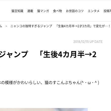
猫豆知識
連載
猫マンガ
食べ物
お世話のコツ
エンタメ
投稿
ム
ニャンコの独特すぎるジャンプ 「生後4カ月半→2才3カ月」で変化が…！
2018/12/15
UP DATE
ジャンプ 「生後4カ月半→2
！
体の模様がかわいらしい、猫のすこんぶちゃん(^・ω・^ )