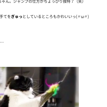
ちゃん。ジャンプの仕方がちょっぴり独特？（笑）
手てを
ぎゅっ
としているところもかわいいっ(〃ω〃)
……