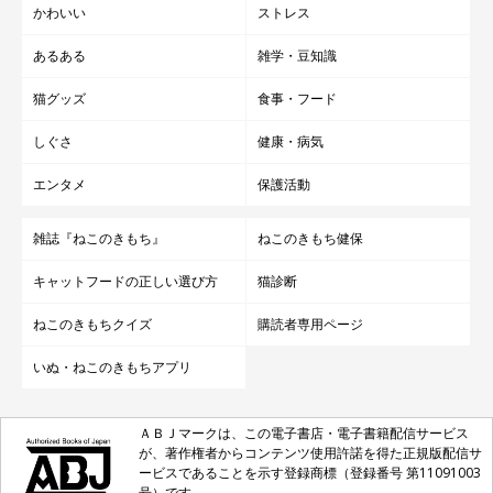
かわいい
ストレス
あるある
雑学・豆知識
猫グッズ
食事・フード
しぐさ
健康・病気
エンタメ
保護活動
雑誌『ねこのきもち』
ねこのきもち健保
キャットフードの正しい選び方
猫診断
ねこのきもちクイズ
購読者専用ページ
いぬ・ねこのきもちアプリ
ＡＢＪマークは、この電子書店・電子書籍配信サービス
が、著作権者からコンテンツ使用許諾を得た正規版配信サ
ービスであることを示す登録商標（登録番号 第11091003
号）です。