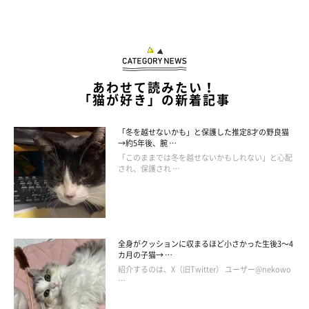
あわせて読みたい！
「猫が好き」の新着記事
「冬を越せないかも」と保護した推定8才の野良猫
→約5年後、腕 …
「このままでは冬を越せないかもしれない」と心配
され、保護され …
全身がクッションに収まるほど小さかった生後3～4
カ月の子猫→ …
紹介するのは、X（旧Twitter） ユーザー@nekowo
…