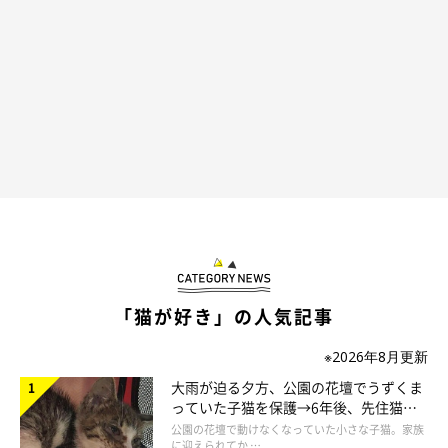
「猫が好き」の人気記事
※2026年8月更新
大雨が迫る夕方、公園の花壇でうずくま
っていた子猫を保護→6年後、先住猫
と“姉妹”のような関係に
公園の花壇で動けなくなっていた小さな子猫。家族
に迎えられてか …