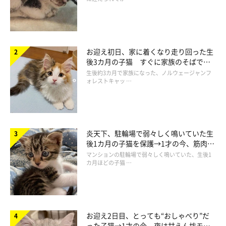
お迎え初日、家に着くなり走り回った生
後3カ月の子猫 すぐに家族のそばで落
ち着く姿に「迎えてよかった」
生後約3カ月で家族になった、ノルウェージャンフ
ォレストキャッ …
炎天下、駐輪場で弱々しく鳴いていた生
後1カ月の子猫を保護→1才の今、筋肉質
でツンデレなコに成長
マンションの駐輪場で弱々しく鳴いていた、生後1
カ月ほどの子猫 …
お迎え2日目、とっても“おしゃべり”だ
った子猫→1才の今、夜は甘えん坊モー