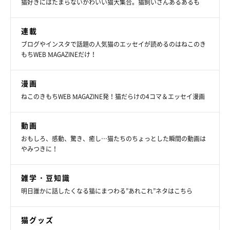
猫好きにはたまらないかわいい猫大集合。猫飼いさんあるあるも
連載
ブログやインスタで話題の人気猫のエッセイが読めるのはねこのき
もちWEB MAGAZINEだけ！
漫画
ねこのきもちWEB MAGAZINE発！猫だらけの4コマ＆エッセイ漫画
動画
おもしろ、感動、驚き、癒し…猫たちのちょっとした瞬間の動画は
やみつきに！
雑学・豆知識
明日誰かに話したくなる猫にまつわる”あれこれ”ネタはこちら
猫グッズ