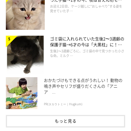
ドになるコに成長！
お迎え2日目、ケージ越しに“おしゃべり”する姿を
見せていた子 …
ゴミ袋に入れられていた生後2〜3週齢の
保護子猫→6才の今は「大黒柱」に！
美しい黒猫に成長した姿にグッとくる
生後2〜3週齢ごろに、ゴミ袋の中で見つかった小さ
な命。ミルク …
おかたづけもできる点がうれしい！ 動物の
鳴き声やセリフが盛りだくさんの「アニ
ア ...
PR(タカラトミー｜Hugkum)
もっと見る