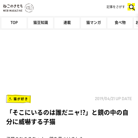
記事をさがす
TOP
猫豆知識
連載
猫マンガ
食べ物
猫が好き
2019/04/21
UP DATE
「そこにいるのは誰だニャ!?」と鏡の中の自
分に威嚇する子猫