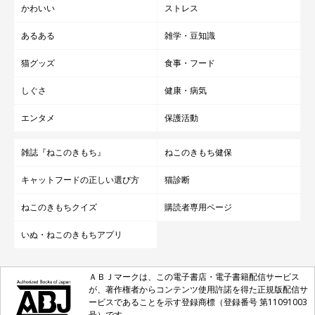
かわいい
ストレス
あるある
雑学・豆知識
猫グッズ
食事・フード
しぐさ
健康・病気
エンタメ
保護活動
雑誌『ねこのきもち』
ねこのきもち健保
キャットフードの正しい選び方
猫診断
ねこのきもちクイズ
購読者専用ページ
いぬ・ねこのきもちアプリ
ＡＢＪマークは、この電子書店・電子書籍配信サービス
が、著作権者からコンテンツ使用許諾を得た正規版配信サ
ービスであることを示す登録商標（登録番号 第11091003
号）です。