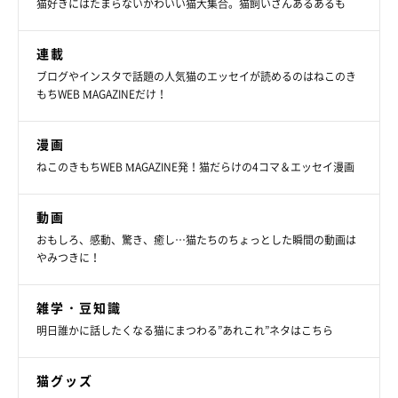
猫好きにはたまらないかわいい猫大集合。猫飼いさんあるあるも
連載
ブログやインスタで話題の人気猫のエッセイが読めるのはねこのき
もちWEB MAGAZINEだけ！
漫画
ねこのきもちWEB MAGAZINE発！猫だらけの4コマ＆エッセイ漫画
動画
おもしろ、感動、驚き、癒し…猫たちのちょっとした瞬間の動画は
やみつきに！
雑学・豆知識
明日誰かに話したくなる猫にまつわる”あれこれ”ネタはこちら
猫グッズ