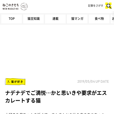
記事をさがす
TOP
猫豆知識
連載
猫マンガ
食べ物
猫が好き
2019/05/04
UP DATE
ナデナデでご満悦…かと思いきや要求がエス
カレートする猫