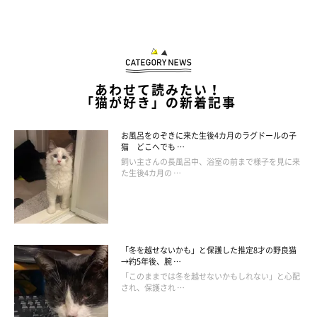
あわせて読みたい！
「猫が好き」の新着記事
お風呂をのぞきに来た生後4カ月のラグドールの子
猫 どこへでも …
飼い主さんの長風呂中、浴室の前まで様子を見に来
た生後4カ月の …
「冬を越せないかも」と保護した推定8才の野良猫
→約5年後、腕 …
「このままでは冬を越せないかもしれない」と心配
され、保護され …