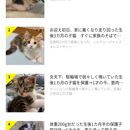
お迎え初日、家に着くなり走り回った生
後3カ月の子猫 すぐに家族のそばで落
ち着く姿に「迎えてよかった」
生後約3カ月で家族になった、ノルウェージャンフ
ォレストキャッ …
炎天下、駐輪場で弱々しく鳴いていた生
後1カ月の子猫を保護→1才の今、筋肉質
でツンデレなコに成長
マンションの駐輪場で弱々しく鳴いていた、生後1
カ月ほどの子猫 …
体重200g台だった生後1カ月半の保護子
猫兄妹→6才の今、寄り添って眠る姿に