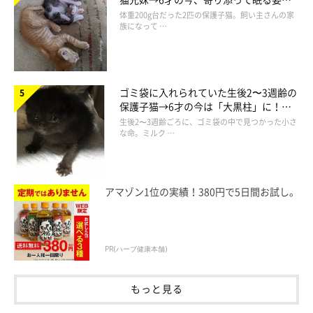
ほっこり！
体重200g台だった2匹の保護子猫。飼い主さんの家
族になって …
ゴミ袋に入れられていた生後2〜3週齢の
保護子猫→6才の今は「大黒柱」に！
美しい黒猫に成長した姿にグッとくる
生後2〜3週齢ごろに、ゴミ袋の中で見つかった小さ
な命。ミルク …
アマゾン1位の実績！380円で5日間お試し。
PR(ハーブ健康本舗)
もっと見る