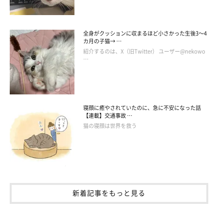
全身がクッションに収まるほど小さかった生後3～4
カ月の子猫→ …
紹介するのは、X（旧Twitter） ユーザー@nekowo
…
寝顔に癒やされていたのに、急に不安になった話
【連載】交通事故 …
猫の寝顔は世界を救う
新着記事をもっと見る