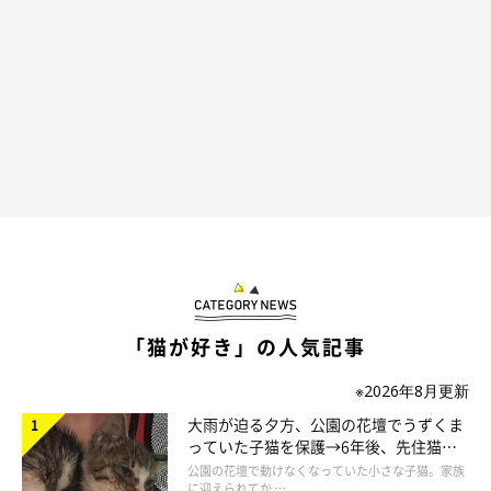
「猫が好き」の人気記事
※2026年8月更新
大雨が迫る夕方、公園の花壇でうずくま
っていた子猫を保護→6年後、先住猫
と“姉妹”のような関係に
公園の花壇で動けなくなっていた小さな子猫。家族
に迎えられてか …