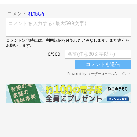
みたい(*´Д｀)♡ すると……