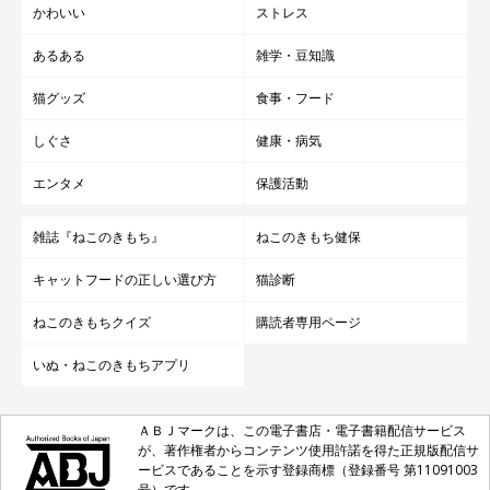
かわいい
ストレス
あるある
雑学・豆知識
猫グッズ
食事・フード
しぐさ
健康・病気
エンタメ
保護活動
雑誌『ねこのきもち』
ねこのきもち健保
キャットフードの正しい選び方
猫診断
ねこのきもちクイズ
購読者専用ページ
いぬ・ねこのきもちアプリ
ＡＢＪマークは、この電子書店・電子書籍配信サービス
が、著作権者からコンテンツ使用許諾を得た正規版配信サ
ービスであることを示す登録商標（登録番号 第11091003
号）です。