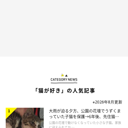
@zoubrothers
ごまぞうくんは、えんぞうくんのお手てを
ばっ
と振りほどいたか
と思ったら……
「猫が好き」の人気記事
※2026年8月更新
大雨が迫る夕方、公園の花壇でうずくま
っていた子猫を保護→6年後、先住猫
と“姉妹”のような関係に
公園の花壇で動けなくなっていた小さな子猫。家族
に迎えられてか …