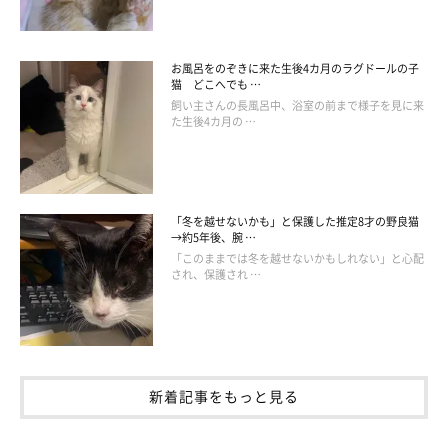
お風呂をのぞきに来た生後4カ月のラグドールの子
猫 どこへでも …
飼い主さんの長風呂中、浴室の前まで様子を見に来
た生後4カ月の …
🎧🔛📣 Enzou🐱 ❤️ Gomazou😽 #love _ 🐾えんちゃん、#
視線 、態度 😂。 _ #scottishfold #スコティッシュフォー
ルド#munchkin#マンチカン
#cats#cute#amazing#funny#cute#猫#猫壱#バリバリボウ
「冬を越せないかも」と保護した推定8才の野良猫
ル
→約5年後、腕 …
「このままでは冬を越せないかもしれない」と心配
🐰😸😽😺🐱💚❤️💛💜💙bunny & 4cats
さん(@zoubrothers)がシェアした投稿 -
され、保護され …
短い時間で感情の動きがはげしいニャンズたちなのでした♪ 2
匹の仲良しな姿にほっこりしちゃいますね(*´ω`*)
新着記事をもっと見る