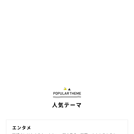
★Instagram、Twitterで「#ねこのきもち」「#ねこのきもち部」
でご投稿いただいた素敵な写真・動画を紹介しています。
参照／Instagram（
@zoubrothers
）
文／Ayano Yamabuki
人気テーマ
エンタメ