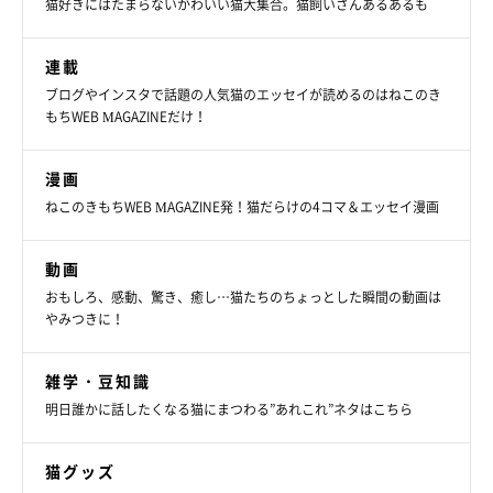
猫好きにはたまらないかわいい猫大集合。猫飼いさんあるあるも
連載
ブログやインスタで話題の人気猫のエッセイが読めるのはねこのき
もちWEB MAGAZINEだけ！
漫画
ねこのきもちWEB MAGAZINE発！猫だらけの4コマ＆エッセイ漫画
動画
おもしろ、感動、驚き、癒し…猫たちのちょっとした瞬間の動画は
やみつきに！
雑学・豆知識
明日誰かに話したくなる猫にまつわる”あれこれ”ネタはこちら
猫グッズ