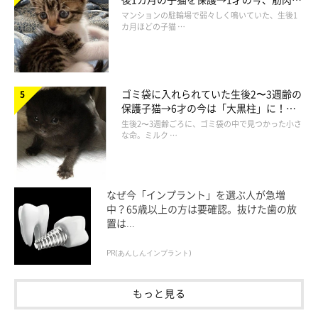
でツンデレなコに成長
マンションの駐輪場で弱々しく鳴いていた、生後1
カ月ほどの子猫 …
ゴミ袋に入れられていた生後2〜3週齢の
保護子猫→6才の今は「大黒柱」に！
美しい黒猫に成長した姿にグッとくる
生後2〜3週齢ごろに、ゴミ袋の中で見つかった小さ
な命。ミルク …
なぜ今「インプラント」を選ぶ人が急増
中？65歳以上の方は要確認。抜けた歯の放
置は...
PR(あんしんインプラント)
もっと見る
@zoubrothers