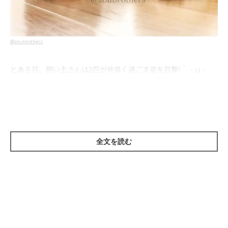
@zoubrothers
とある日、飼い主さんは2匹が仲良く過ごす姿を目撃(｀・ω・
´) その様子を紹介します♪↓↓
全文を読む