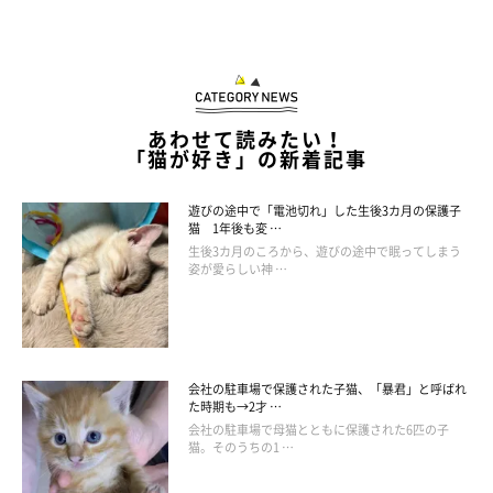
次第に気持ちよくなってきて、だんだんとえんぞうくんのお目め
がくっついてきちゃった( ˘ω˘ )Zzz…
あわせて読みたい！
「猫が好き」の新着記事
遊びの途中で「電池切れ」した生後3カ月の保護子
猫 1年後も変 …
生後3カ月のころから、遊びの途中で眠ってしまう
姿が愛らしい神 …
会社の駐車場で保護された子猫、「暴君」と呼ばれ
た時期も→2才 …
会社の駐車場で母猫とともに保護された6匹の子
猫。そのうちの1 …
この投稿をInstagramで見る