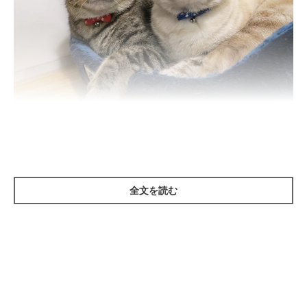
＠toranosuke.m
今回ご紹介するのは、飼い主さんであるInstagramユーザー・＠
全文を読む
toranosuke.mさんが投稿している、虎之助くん＆熊之助くんの
写真。
キジトラのお兄ちゃんが虎之助くん、シャムトラの弟が熊之助く
ん。
2匹は血縁関係ではないものの、
“本物の兄弟以上”
ともいえ
る仲良しっぷりを見せてくれています。
ここでは＠toranosuke.mさんの投稿から、ラブラブすぎる2匹の