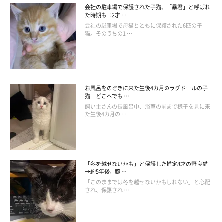
会社の駐車場で保護された子猫、「暴君」と呼ばれ
た時期も→2才 …
会社の駐車場で母猫とともに保護された6匹の子
猫。そのうちの1 …
お昼寝も一緒♡
お風呂をのぞきに来た生後4カ月のラグドールの子
猫 どこへでも …
飼い主さんの長風呂中、浴室の前まで様子を見に来
た生後4カ月の …
「冬を越せないかも」と保護した推定8才の野良猫
→約5年後、腕 …
「このままでは冬を越せないかもしれない」と心配
され、保護され …