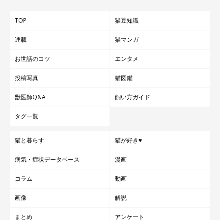
TOP
猫豆知識
＠toranosuke.m
連載
猫マンガ
お世話のコツ
エンタメ
虎之助くんが弟・熊之助くんをギューッとハグしている写真も。
こんなにかっこよくバックハグをキメちゃうなんて、虎之助く
投稿写真
猫図鑑
ん、イケメンすぎる～！
獣医師Q&A
飼い方ガイド
「ボクの大事な弟ニャ！誰にも渡さニャイんだから！」
タグ一覧
仲のいい2匹の姿を見ていると、ほっこりした気持ちになります
猫と暮らす
猫が好き♥
ね。
病気・症状データベース
漫画
＠toranosuke.mさんのInstagramには、2匹の幸せな瞬間を切り
取った写真がたくさん。ぜひのぞいてみてください♪
コラム
動画
画像
解説
参照／Instagram
文／松本マユ
まとめ
アンケート