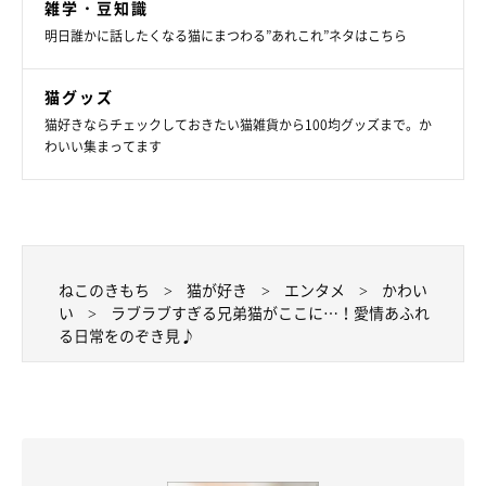
雑学・豆知識
明日誰かに話したくなる猫にまつわる”あれこれ”ネタはこちら
くっついてスヤスヤ
猫グッズ
猫好きならチェックしておきたい猫雑貨から100均グッズまで。か
わいい集まってます
ねこのきもち
猫が好き
エンタメ
かわい
い
ラブラブすぎる兄弟猫がここに…！愛情あふれ
る日常をのぞき見♪
＠toranosuke.m