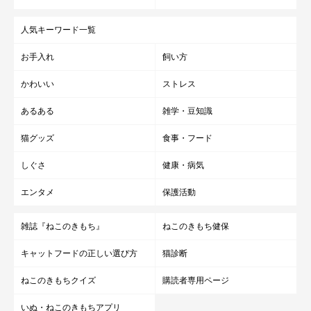
人気キーワード一覧
★Instagram、Twitterで「#いぬのきもち#ねこのきもち」でご投
稿いただいた素敵な写真・動画を紹介しています。
お手入れ
飼い方
かわいい
ストレス
あるある
雑学・豆知識
猫グッズ
食事・フード
しぐさ
健康・病気
エンタメ
保護活動
雑誌『ねこのきもち』
ねこのきもち健保
キャットフードの正しい選び方
猫診断
ねこのきもちクイズ
購読者専用ページ
いぬ・ねこのきもちアプリ