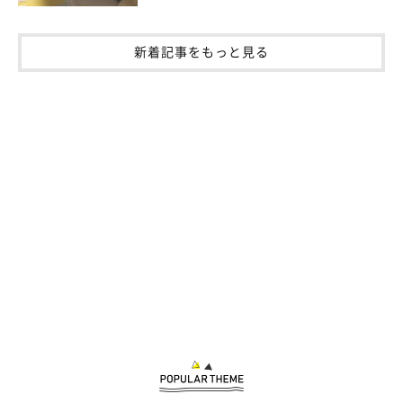
新着記事をもっと見る
虎之助くんが抱き枕に！
＠toranosuke.m
ある日のお昼寝の様子を見てみると、2匹はここでも一緒。