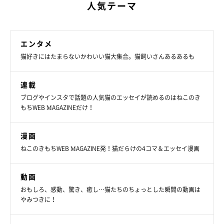
人気テーマ
虎之助くんのことをギュッと抱きしめる熊之助くんからは、
「お
にーちゃんのこと、離さないニャ！」
という強い気持ちが感じら
れますね♪
エンタメ
飼い主さんいわく「今日のお昼寝は一段と濃厚でした」とのこと
猫好きにはたまらないかわいい猫大集合。猫飼いさんあるあるも
♡
連載
ブログやインスタで話題の人気猫のエッセイが読めるのはねこのき
もちWEB MAGAZINEだけ！
漫画
ねこのきもちWEB MAGAZINE発！猫だらけの4コマ＆エッセイ漫画
動画
おもしろ、感動、驚き、癒し…猫たちのちょっとした瞬間の動画は
やみつきに！