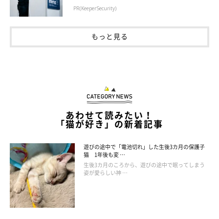
PR(KeeperSecurity)
今度は逆になり、熊之助くんがペロペロ。虎之助くんのこの表情
もっと見る
からは、
「あー気持ちいいニャ……♡」
という声が聞こえてきそ
う。
動画も公開されているので、気になった方はのぞいてみてくださ
いね♪
あわせて読みたい！
「猫が好き」の新着記事
遊びの途中で「電池切れ」した生後3カ月の保護子
猫 1年後も変 …
生後3カ月のころから、遊びの途中で眠ってしまう
姿が愛らしい神 …