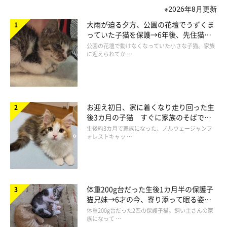
てもキュート♡
※2026年8月更新
大雨が迫る夕方、公園の花壇でうずくま
っていた子猫を保護→6年後、先住猫
と“姉妹”のような関係に
公園の花壇で動けなくなっていた小さな子猫。家族
に迎えられてか …
お迎え初日、家に着くなり走り回った生
後3カ月の子猫 すぐに家族のそばで落
ち着く姿に「迎えてよかった」
生後約3カ月で家族になった、ノルウェージャンフ
ォレストキャッ …
体重200g台だった生後1カ月半の保護子
猫兄妹→6才の今、寄り添って眠る姿に
ほっこり！
体重200g台だった2匹の保護子猫。飼い主さんの家
今度は弟・熊之助くんからも
族になって …