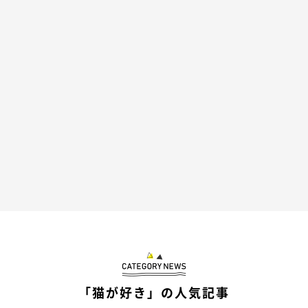
＠toranosuke.m
まずは2匹の日課であるお手入れから。
目を閉じて気持ちよさそうな熊之助くんを、虎之助くんが
ペロペ
ロとグルーミング
しています。
「猫が好き」の人気記事
お兄ちゃんを抱きしめるかのような、熊之助くんのポーズもとっ