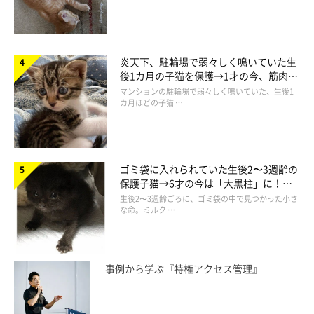
炎天下、駐輪場で弱々しく鳴いていた生
後1カ月の子猫を保護→1才の今、筋肉質
でツンデレなコに成長
マンションの駐輪場で弱々しく鳴いていた、生後1
カ月ほどの子猫 …
ゴミ袋に入れられていた生後2〜3週齢の
保護子猫→6才の今は「大黒柱」に！
美しい黒猫に成長した姿にグッとくる
生後2〜3週齢ごろに、ゴミ袋の中で見つかった小さ
な命。ミルク …
事例から学ぶ『特権アクセス管理』
＠toranosuke.m