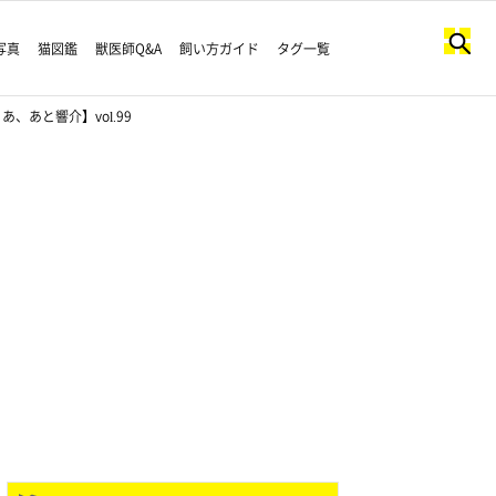
写真
猫図鑑
獣医師Q&A
飼い方ガイド
タグ一覧
あと響介】vol.99