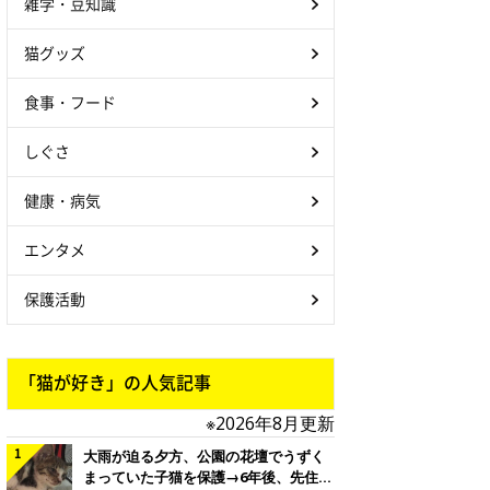
雑学・豆知識
猫グッズ
食事・フード
しぐさ
健康・病気
エンタメ
保護活動
「猫が好き」の人気記事
※2026年8月更新
大雨が迫る夕方、公園の花壇でうずく
まっていた子猫を保護→6年後、先住猫