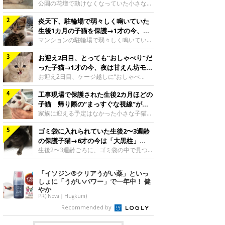
と“姉妹”のような関係に
公園の花壇で動けなくなっていた小さな子
猫。家族に迎えられてから6年、先住猫と
炎天下、駐輪場で弱々しく鳴いていた
の間には深い絆が育まれていました。保護
当時のティダちゃん。
生後1カ月の子猫を保護→1才の今、筋
@muumuu62197189紹介するのは、
肉質でツンデレなコに成長
マンションの駐輪場で弱々しく鳴いてい
X（旧Twitter）ユーザー
た、生後1カ月ほどの子猫。家族に迎えら
@muumuu62197189さんの愛猫・ティダ
お迎え2日目、とっても“おしゃべり”だ
れてから1年、体も行動も大きく成長しま
ちゃん（取材時6才）の成長記録です。こ
した。炎天下の駐輪場で鳴いていた小さな
った子猫→1才の今、夜は甘えん坊モー
ちらは、生後3カ月ごろのティダちゃん。
子猫保護当時のモモちゃん。@Kingponzu
ドになるコに成長！
お迎え2日目、ケージ越しに“おしゃべ
飼い主さんが出会ったのは、夜から大雨に
紹介するのは、X（旧Twitter）ユーザー
り”する姿を見せていた子猫。1才になった
なると予報されていた日の夕方でした。花
@Kingponzuさんの愛猫・モモちゃん（取
工事現場で保護された生後2カ月ほどの
今も見せる愛らしい姿にキュンとします。
壇で動けずにいた子猫保護したばかりのテ
材時1才）の成長記録です。こちらは、モ
お迎え2日目、ケージ越しに何かを伝える
子猫 帰り際の“まっすぐな視線”が忘
ィダちゃん。@muumuu62197189飼い主
モちゃんが生後1カ月ごろに撮影された一
ももちゃん“おしゃべり”なももちゃん。
れられず、家族の一員に
家族に迎える予定はなかった小さな子猫。
さんは、公園の
枚。飼い主さんの自宅マンションの駐輪場
@poocoonyan紹介するのは、Instagram
帰り際に見せた姿が、飼い主さんの心に残
で鳴いていたところを保護された当時の姿
ユーザー@poocoonyanさんの愛猫・もも
ゴミ袋に入れられていた生後2〜3週齢
りました。保護当時の夏目ちゃん。
です。子猫時代のモモちゃん。
ちゃん（取材時1才／マンチカン）です。
@shibainu_rintaro紹介するのは、
の保護子猫→6才の今は「大黒柱」
@Kingponzuその日は気温が35℃を
こちらの動画は、ももちゃんが生後2カ月
Instagramユーザー@shibainu_rintaroさ
に！ 美しい黒猫に成長した姿にグッ
生後2〜3週齢ごろに、ゴミ袋の中で見つか
を過ぎたころ、お迎え2日目に撮影された
んの愛猫・夏目（なつめ）ちゃん（取材時
った小さな命。ミルクから育てられたその
とくる
もの。新しい環境にゆっくり慣れてもらう
3才）。工事現場で親猫とはぐれたとみら
子猫は今、家族に欠かせない存在へと成長
「イソジン®クリアうがい薬」といっ
ため、当時はケージの中で過ごしていまし
れ、保護された当時は生後2カ月ほどだっ
しました。ゴミ袋の中で見つかった、ミニ
しょに「うがいパワー」で一年中！ 健
た。鳴いてアピールするももち
たといいます。新しい飼い主を探すつもり
モグラのような子猫よちよち歩きをしてい
やか
が……保護されてケージに入っている夏目
たころの、生後2〜3週齢ごろのドンちゃ
PR(iNova｜Hugkum)
ちゃん。@shibainu_rintaro夏目ちゃんを
ん。@doddou_1今回紹介するのは、
Recommended by
保護したのは、以前、飼い主さんの愛猫・
X（旧Twitter）ユーザー@doddou_1さん
ちくわく
の愛猫・ドンちゃん（取材時、推定6才／