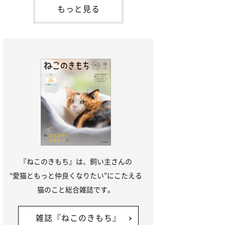
本名：ドミトリー・ドンスコイ）。ドンち
もっと見る
ゃんは、保護猫でした。ドンちゃんが見つ
かったのは、飼い主さんの姉の勤め先の敷
地内でした。ゴミ袋に入れられている
『ねこのきもち』は、飼い主さんの
“愛猫ともっと仲良くなりたい”にこたえる
猫のこと総合雑誌です。
雑誌『ねこのきもち』