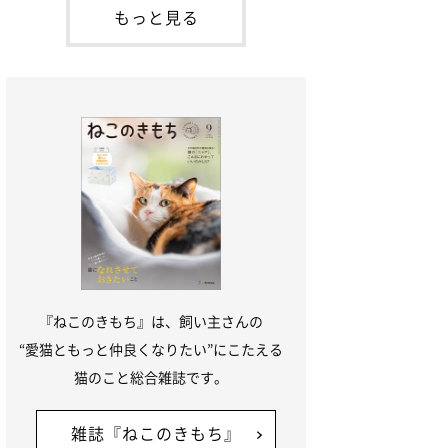
本名：ドミトリー・ドンスコイ）。ドンち
もっと見る
ゃんは、保護猫でした。ドンちゃんが見つ
かったのは、飼い主さんの姉の勤め先の敷
地内でした。ゴミ袋に入れられている
『ねこのきもち』は、飼い主さんの
“愛猫ともっと仲良くなりたい”にこたえる
猫のこと総合雑誌です。
雑誌『ねこのきもち』