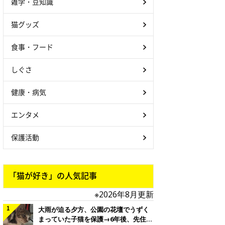
雑学・豆知識
猫グッズ
食事・フード
しぐさ
健康・病気
エンタメ
保護活動
「猫が好き」の人気記事
※2026年8月更新
大雨が迫る夕方、公園の花壇でうずく
まっていた子猫を保護→6年後、先住猫