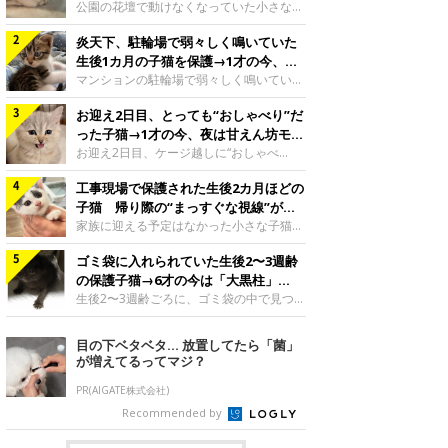
と“姉妹”のような関係に
公園の花壇で動けなくなっていた小さな子
猫。家族に迎えられてから6年、先住猫と
炎天下、駐輪場で弱々しく鳴いていた
の間には深い絆が育まれていました。保護
当時のティダちゃん。
生後1カ月の子猫を保護→1才の今、筋
@muumuu62197189紹介するのは、
肉質でツンデレなコに成長
マンションの駐輪場で弱々しく鳴いてい
X（旧Twitter）ユーザー
た、生後1カ月ほどの子猫。家族に迎えら
@muumuu62197189さんの愛猫・ティダ
お迎え2日目、とっても“おしゃべり”だ
れてから1年、体も行動も大きく成長しま
ちゃん（取材時6才）の成長記録です。こ
した。炎天下の駐輪場で鳴いていた小さな
った子猫→1才の今、夜は甘えん坊モー
ちらは、生後3カ月ごろのティダちゃん。
子猫保護当時のモモちゃん。@Kingponzu
ドになるコに成長！
お迎え2日目、ケージ越しに“おしゃべ
飼い主さんが出会ったのは、夜から大雨に
紹介するのは、X（旧Twitter）ユーザー
り”する姿を見せていた子猫。1才になった
なると予報されていた日の夕方でした。花
@Kingponzuさんの愛猫・モモちゃん（取
工事現場で保護された生後2カ月ほどの
今も見せる愛らしい姿にキュンとします。
壇で動けずにいた子猫保護したばかりのテ
材時1才）の成長記録です。こちらは、モ
お迎え2日目、ケージ越しに何かを伝える
子猫 帰り際の“まっすぐな視線”が忘
ィダちゃん。@muumuu62197189飼い主
モちゃんが生後1カ月ごろに撮影された一
ももちゃん“おしゃべり”なももちゃん。
れられず、家族の一員に
家族に迎える予定はなかった小さな子猫。
さんは、公園の
枚。飼い主さんの自宅マンションの駐輪場
@poocoonyan紹介するのは、Instagram
帰り際に見せた姿が、飼い主さんの心に残
で鳴いていたところを保護された当時の姿
ユーザー@poocoonyanさんの愛猫・もも
ゴミ袋に入れられていた生後2〜3週齢
りました。保護当時の夏目ちゃん。
です。子猫時代のモモちゃん。
ちゃん（取材時1才／マンチカン）です。
@shibainu_rintaro紹介するのは、
の保護子猫→6才の今は「大黒柱」
@Kingponzuその日は気温が35℃を
こちらの動画は、ももちゃんが生後2カ月
Instagramユーザー@shibainu_rintaroさ
に！ 美しい黒猫に成長した姿にグッ
生後2〜3週齢ごろに、ゴミ袋の中で見つか
を過ぎたころ、お迎え2日目に撮影された
んの愛猫・夏目（なつめ）ちゃん（取材時
った小さな命。ミルクから育てられたその
とくる
もの。新しい環境にゆっくり慣れてもらう
3才）。工事現場で親猫とはぐれたとみら
子猫は今、家族に欠かせない存在へと成長
目の下ベタベタ… 放置してたら「菌」
ため、当時はケージの中で過ごしていまし
れ、保護された当時は生後2カ月ほどだっ
しました。ゴミ袋の中で見つかった、ミニ
が増えてるってマジ？
た。鳴いてアピールするももち
たといいます。新しい飼い主を探すつもり
モグラのような子猫よちよち歩きをしてい
が……保護されてケージに入っている夏目
たころの、生後2〜3週齢ごろのドンちゃ
PR(AIGATE株式会社)
ちゃん。@shibainu_rintaro夏目ちゃんを
ん。@doddou_1今回紹介するのは、
Recommended by
保護したのは、以前、飼い主さんの愛猫・
X（旧Twitter）ユーザー@doddou_1さん
ちくわく
の愛猫・ドンちゃん（取材時、推定6才／