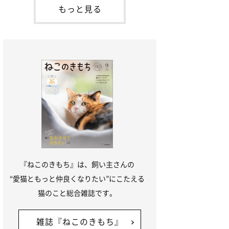
本名：ドミトリー・ドンスコイ）。ドンち
もっと見る
ゃんは、保護猫でした。ドンちゃんが見つ
かったのは、飼い主さんの姉の勤め先の敷
地内でした。ゴミ袋に入れられている
『ねこのきもち』は、飼い主さんの
“愛猫ともっと仲良くなりたい”にこたえる
猫のこと総合雑誌です。
雑誌『ねこのきもち』