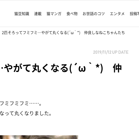
猫豆知識
連載
猫マンガ
食べ物
お世話のコツ
エンタメ
投稿
2匹そろってフミフミ…やがて丸くなる(´ω｀*) 仲良しなねこちゃんたち
2019/11/12
UP DATE
やがて丸くなる(´ω｀*) 仲
フミフミフミ……。
なって丸くなりました。