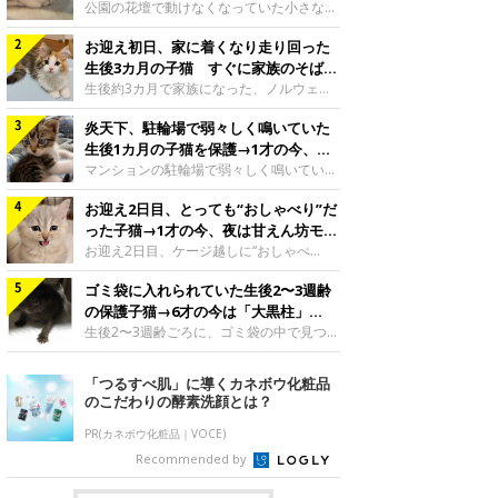
と“姉妹”のような関係に
公園の花壇で動けなくなっていた小さな子
猫。家族に迎えられてから6年、先住猫と
お迎え初日、家に着くなり走り回った
の間には深い絆が育まれていました。保護
当時のティダちゃん。
生後3カ月の子猫 すぐに家族のそばで
@muumuu62197189紹介するのは、
落ち着く姿に「迎えてよかった」
生後約3カ月で家族になった、ノルウェー
X（旧Twitter）ユーザー
ジャンフォレストキャットの子猫。お迎え
@muumuu62197189さんの愛猫・ティダ
炎天下、駐輪場で弱々しく鳴いていた
翌日には、すでに家でくつろぐ様子を見せ
ちゃん（取材時6才）の成長記録です。こ
ていました。お迎え翌日、ベッドでうとう
生後1カ月の子猫を保護→1才の今、筋
ちらは、生後3カ月ごろのティダちゃん。
とするむうちゃんお迎え翌日のむうちゃ
肉質でツンデレなコに成長
マンションの駐輪場で弱々しく鳴いてい
飼い主さんが出会ったのは、夜から大雨に
ん。@umimugi0304紹介するのは、
た、生後1カ月ほどの子猫。家族に迎えら
なると予報されていた日の夕方でした。花
Instagramユーザー@umimugi0304さんの
お迎え2日目、とっても“おしゃべり”だ
れてから1年、体も行動も大きく成長しま
壇で動けずにいた子猫保護したばかりのテ
愛猫・むうちゃん（撮影時、生後約3カ月
した。炎天下の駐輪場で鳴いていた小さな
った子猫→1才の今、夜は甘えん坊モー
ィダちゃん。@muumuu62197189飼い主
／ノルウェージャンフォレストキャッ
子猫保護当時のモモちゃん。@Kingponzu
ドになるコに成長！
お迎え2日目、ケージ越しに“おしゃべ
さんは、公園の
ト）。こちらは、お迎え翌日に撮影された
紹介するのは、X（旧Twitter）ユーザー
り”する姿を見せていた子猫。1才になった
一枚。ゴハンをお腹いっぱい食べたむうち
@Kingponzuさんの愛猫・モモちゃん（取
ゴミ袋に入れられていた生後2〜3週齢
今も見せる愛らしい姿にキュンとします。
ゃんは眠くなり、飼い主さん夫婦のベッド
材時1才）の成長記録です。こちらは、モ
お迎え2日目、ケージ越しに何かを伝える
の保護子猫→6才の今は「大黒柱」
でうとうとし始めたのだとか。飼い主さ
モちゃんが生後1カ月ごろに撮影された一
ももちゃん“おしゃべり”なももちゃん。
に！ 美しい黒猫に成長した姿にグッ
生後2〜3週齢ごろに、ゴミ袋の中で見つか
枚。飼い主さんの自宅マンションの駐輪場
@poocoonyan紹介するのは、Instagram
った小さな命。ミルクから育てられたその
とくる
で鳴いていたところを保護された当時の姿
ユーザー@poocoonyanさんの愛猫・もも
子猫は今、家族に欠かせない存在へと成長
「つるすべ肌」に導くカネボウ化粧品
です。子猫時代のモモちゃん。
ちゃん（取材時1才／マンチカン）です。
しました。ゴミ袋の中で見つかった、ミニ
のこだわりの酵素洗顔とは？
@Kingponzuその日は気温が35℃を
こちらの動画は、ももちゃんが生後2カ月
モグラのような子猫よちよち歩きをしてい
を過ぎたころ、お迎え2日目に撮影された
たころの、生後2〜3週齢ごろのドンちゃ
PR(カネボウ化粧品｜VOCE)
もの。新しい環境にゆっくり慣れてもらう
ん。@doddou_1今回紹介するのは、
Recommended by
ため、当時はケージの中で過ごしていまし
X（旧Twitter）ユーザー@doddou_1さん
た。鳴いてアピールするももち
の愛猫・ドンちゃん（取材時、推定6才／