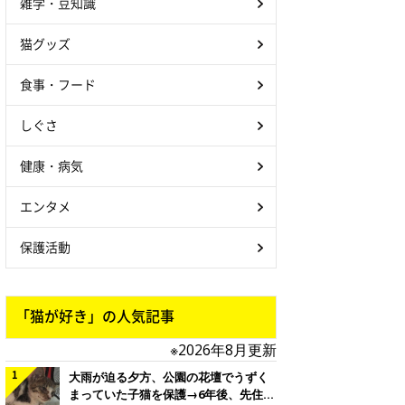
雑学・豆知識
猫グッズ
食事・フード
しぐさ
健康・病気
エンタメ
保護活動
「猫が好き」の人気記事
※2026年8月更新
大雨が迫る夕方、公園の花壇でうずく
まっていた子猫を保護→6年後、先住猫