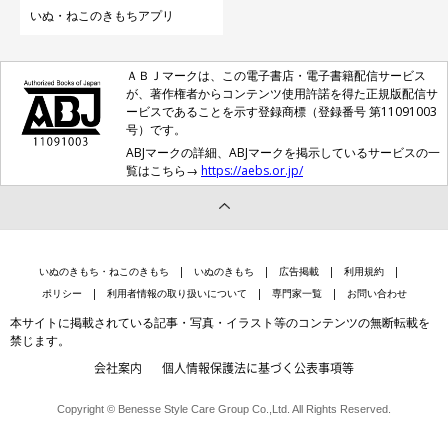
いぬ・ねこのきもちアプリ
ＡＢＪマークは、この電子書店・電子書籍配信サービス
が、著作権者からコンテンツ使用許諾を得た正規版配信サ
ービスであることを示す登録商標（登録番号 第11091003
号）です。
ABJマークの詳細、ABJマークを掲示しているサービスの一
覧はこちら→
https://aebs.or.jp/
いぬのきもち・ねこのきもち
いぬのきもち
広告掲載
利用規約
ポリシー
利用者情報の取り扱いについて
専門家一覧
お問い合わせ
本サイトに掲載されている記事・写真・イラスト等のコンテンツの無断転載を
禁じます。
会社案内
個人情報保護法に基づく公表事項等
Copyright © Benesse Style Care Group Co.,Ltd. All Rights Reserved.