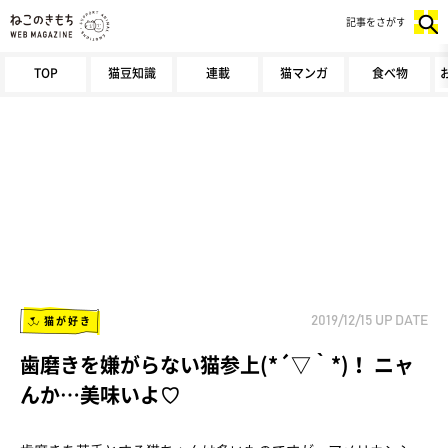
記事をさがす
TOP
猫豆知識
連載
猫マンガ
食べ物
猫が好き
2019/12/15
UP DATE
歯磨きを嫌がらない猫参上(*´▽｀*)！ ニャ
んか…美味いよ♡