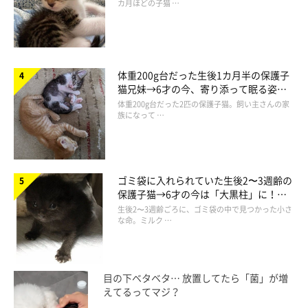
カ月ほどの子猫 …
体重200g台だった生後1カ月半の保護子
猫兄妹→6才の今、寄り添って眠る姿に
ほっこり！
体重200g台だった2匹の保護子猫。飼い主さんの家
族になって …
ゴミ袋に入れられていた生後2〜3週齢の
保護子猫→6才の今は「大黒柱」に！
美しい黒猫に成長した姿にグッとくる
生後2〜3週齢ごろに、ゴミ袋の中で見つかった小さ
な命。ミルク …
目の下ベタベタ… 放置してたら「菌」が増
えてるってマジ？