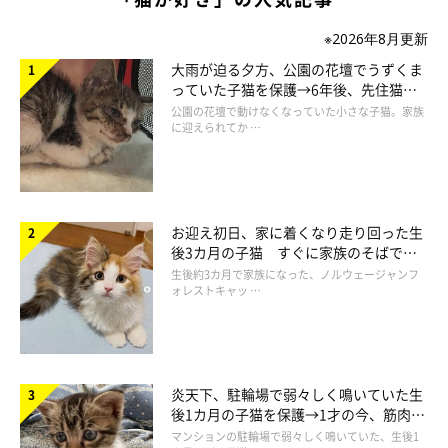
※2026年8月更新
大雨が迫る夕方、公園の花壇でうずくま
っていた子猫を保護→6年後、先住猫
と“姉妹”のような関係に
公園の花壇で動けなくなっていた小さな子猫。家族
に迎えられてか …
お迎え初日、家に着くなり走り回った生
後3カ月の子猫 すぐに家族のそばで落
ち着く姿に「迎えてよかった」
生後約3カ月で家族になった、ノルウェージャンフ
ォレストキャッ …
炎天下、駐輪場で弱々しく鳴いていた生
後1カ月の子猫を保護→1才の今、筋肉質
でツンデレなコに成長
マンションの駐輪場で弱々しく鳴いていた、生後1