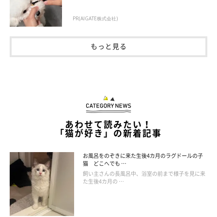
PR(AIGATE株式会社)
もっと見る
あわせて読みたい！
「猫が好き」の新着記事
お風呂をのぞきに来た生後4カ月のラグドールの子
猫 どこへでも …
飼い主さんの長風呂中、浴室の前まで様子を見に来
た生後4カ月の …