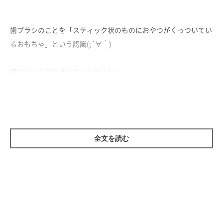
歯ブラシのことを「スティック状のものにおやつがくっついてい
るおもちゃ」という認識(;´∀｀)
興味津々が最後まで続いて何より♪
歯磨きを習慣にして、いつまでも健康でキレイな歯でいてね♡
全文を読む