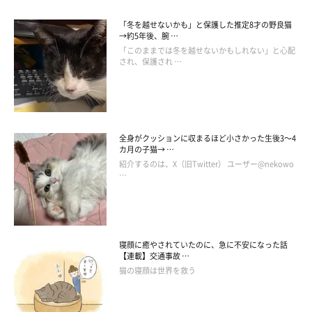
「冬を越せないかも」と保護した推定8才の野良猫
→約5年後、腕 …
「このままでは冬を越せないかもしれない」と心配
され、保護され …
全身がクッションに収まるほど小さかった生後3～4
カ月の子猫→ …
紹介するのは、X（旧Twitter） ユーザー@nekowo
…
寝顔に癒やされていたのに、急に不安になった話
【連載】交通事故 …
猫の寝顔は世界を救う