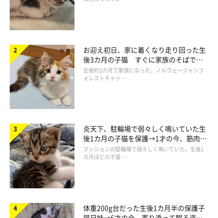
お迎え初日、家に着くなり走り回った生
後3カ月の子猫 すぐに家族のそばで落
@hyappikinoneko
ち着く姿に「迎えてよかった」
生後約3カ月で家族になった、ノルウェージャンフ
ォレストキャッ …
「…え？ 捕まえられないニャ。どうして…(´；ω；
｀)」
炎天下、駐輪場で弱々しく鳴いていた生
後1カ月の子猫を保護→1才の今、筋肉質
だって、窓越しだもの……（笑）
でツンデレなコに成長
マンションの駐輪場で弱々しく鳴いていた、生後1
カ月ほどの子猫 …
キョトンとした表情でこちらを見つめるニャンコ。捕まえられな
くて、びっくりしちゃったかな？(ﾟ∀ﾟ)
体重200g台だった生後1カ月半の保護子
猫兄妹→6才の今、寄り添って眠る姿に