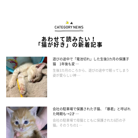
外猫ちゃんのしっぽを窓からネコパンチ🤛⭐️ #ねこ#猫#ネ
コ#ねこのいる暮らし#ねこのいる生活#野良猫#ねこすたぐ
らむ#にゃんすたぐら#ねこのきもち
#cat#kittycat#kitty#catstagram
こぐし🐱
さん(@hyappikinoneko)がシェアした投稿 -
2019年 9月月21日午前1時35分PDT
あわせて読みたい！
「猫が好き」の新着記事
しっぽが気になりすぎるおちゃめなニャンコなのでした♪
遊びの途中で「電池切れ」した生後3カ月の保護子
猫 1年後も変 …
生後3カ月のころから、遊びの途中で眠ってしまう
姿が愛らしい神 …
★Instagram、Twitterで「#ねこのきもち」「#ねこのきもち部」
でご投稿いただいた素敵な写真・動画を紹介しています。
会社の駐車場で保護された子猫、「暴君」と呼ばれ
た時期も→2才 …
会社の駐車場で母猫とともに保護された6匹の子
猫。そのうちの1 …
参照／Instagram（
@hyappikinoneko
）
文／二宮ねこむ