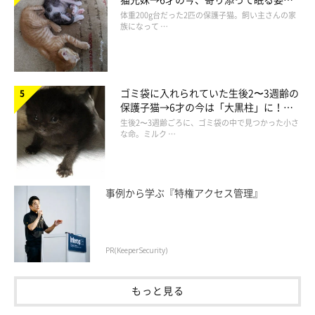
ほっこり！
体重200g台だった2匹の保護子猫。飼い主さんの家
族になって …
ゴミ袋に入れられていた生後2〜3週齢の
保護子猫→6才の今は「大黒柱」に！
美しい黒猫に成長した姿にグッとくる
生後2〜3週齢ごろに、ゴミ袋の中で見つかった小さ
な命。ミルク …
事例から学ぶ『特権アクセス管理』
この投稿をInstagramで見る
PR(KeeperSecurity)
もっと見る