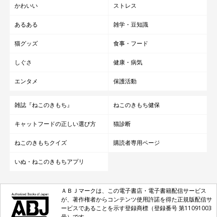
かわいい
ストレス
あるある
雑学・豆知識
猫グッズ
食事・フード
しぐさ
健康・病気
エンタメ
保護活動
雑誌『ねこのきもち』
ねこのきもち健保
キャットフードの正しい選び方
猫診断
ねこのきもちクイズ
購読者専用ページ
いぬ・ねこのきもちアプリ
ＡＢＪマークは、この電子書店・電子書籍配信サービス
が、著作権者からコンテンツ使用許諾を得た正規版配信サ
ービスであることを示す登録商標（登録番号 第11091003
号）です。