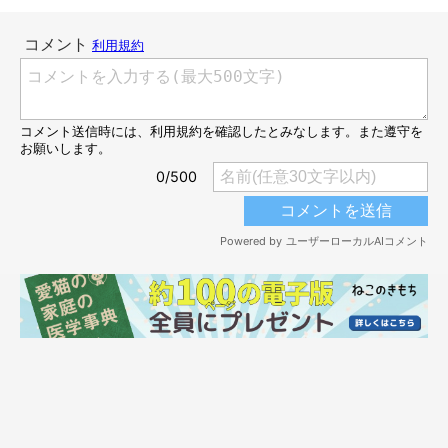
@hyappikinoneko
「えいっ(*｀ｴ´*)」