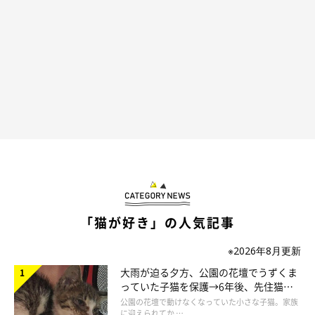
衝動を抑えられず、思わずつかみかかります！ でも……
「猫が好き」の人気記事
※2026年8月更新
大雨が迫る夕方、公園の花壇でうずくま
っていた子猫を保護→6年後、先住猫
と“姉妹”のような関係に
公園の花壇で動けなくなっていた小さな子猫。家族
に迎えられてか …