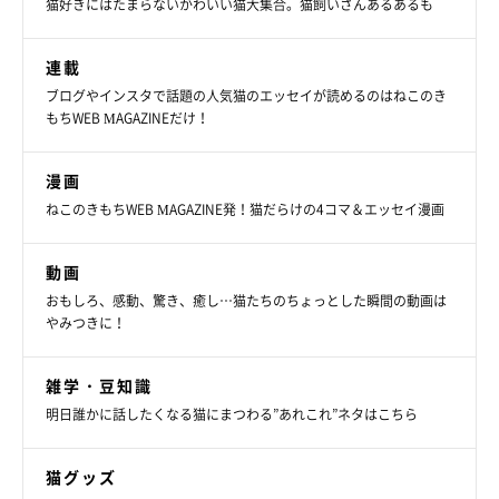
猫好きにはたまらないかわいい猫大集合。猫飼いさんあるあるも
連載
ブログやインスタで話題の人気猫のエッセイが読めるのはねこのき
もちWEB MAGAZINEだけ！
漫画
ねこのきもちWEB MAGAZINE発！猫だらけの4コマ＆エッセイ漫画
動画
おもしろ、感動、驚き、癒し…猫たちのちょっとした瞬間の動画は
やみつきに！
雑学・豆知識
明日誰かに話したくなる猫にまつわる”あれこれ”ネタはこちら
猫グッズ