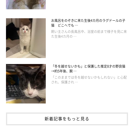
お風呂をのぞきに来た生後4カ月のラグドールの子
猫 どこへでも …
飼い主さんの長風呂中、浴室の前まで様子を見に来
た生後4カ月の …
「冬を越せないかも」と保護した推定8才の野良猫
→約5年後、腕 …
「このままでは冬を越せないかもしれない」と心配
され、保護され …
新着記事をもっと見る