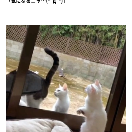
「気になるニャ…(*ﾟдﾟ*)」