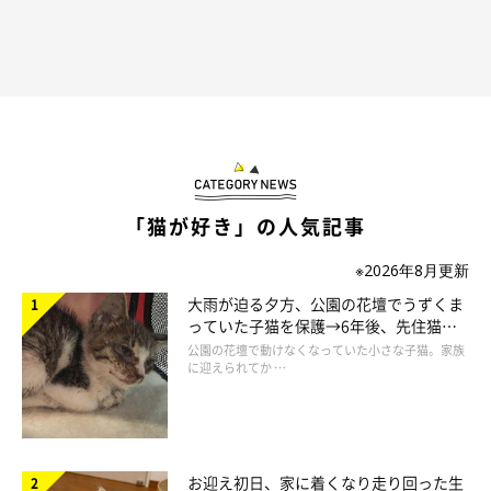
雑誌、書籍、雑貨等幅広いジャンルで活動中。
Chromaket（くろまけっと）｜イラストレーター
仁子
「猫が好き」の人気記事
※2026年8月更新
大雨が迫る夕方、公園の花壇でうずくま
っていた子猫を保護→6年後、先住猫
と“姉妹”のような関係に
公園の花壇で動けなくなっていた小さな子猫。家族
に迎えられてか …
お迎え初日、家に着くなり走り回った生