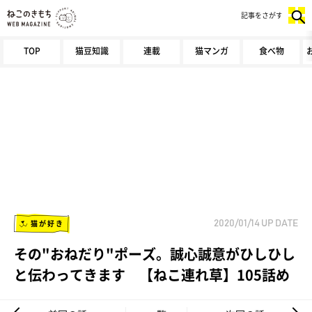
記事をさがす
TOP
猫豆知識
連載
猫マンガ
食べ物
猫が好き
2020/01/14
UP DATE
その"おねだり"ポーズ。誠心誠意がひしひし
と伝わってきます 【ねこ連れ草】105話め