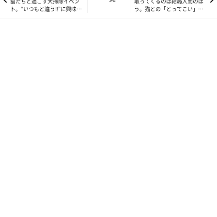
猫たちと過ごす大掃除イベン
取ってくるのは結局人間のほ
ト。“いつもと違う!!”に興味
う。猫との「とってこい」遊
津々 【ねこ連れ草】104話め
び 【ねこ連れ草】106話め