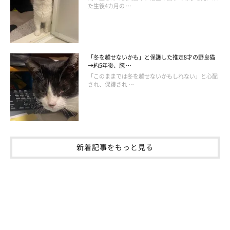
た生後4カ月の …
「冬を越せないかも」と保護した推定8才の野良猫
→約5年後、腕 …
「このままでは冬を越せないかもしれない」と心配
され、保護され …
新着記事をもっと見る