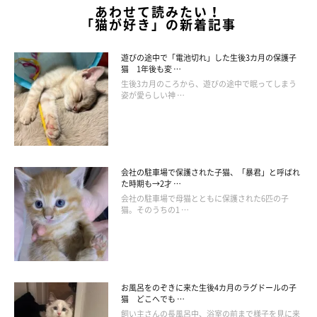
あわせて読みたい！
「猫が好き」の新着記事
遊びの途中で「電池切れ」した生後3カ月の保護子
猫 1年後も変 …
生後3カ月のころから、遊びの途中で眠ってしまう
姿が愛らしい神 …
会社の駐車場で保護された子猫、「暴君」と呼ばれ
た時期も→2才 …
会社の駐車場で母猫とともに保護された6匹の子
猫。そのうちの1 …
お風呂をのぞきに来た生後4カ月のラグドールの子
猫 どこへでも …
飼い主さんの長風呂中、浴室の前まで様子を見に来