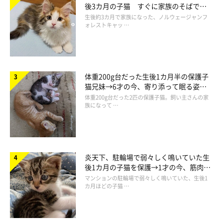
後3カ月の子猫 すぐに家族のそばで落
ち着く姿に「迎えてよかった」
生後約3カ月で家族になった、ノルウェージャンフ
ォレストキャッ …
体重200g台だった生後1カ月半の保護子
猫兄妹→6才の今、寄り添って眠る姿に
ほっこり！
体重200g台だった2匹の保護子猫。飼い主さんの家
族になって …
炎天下、駐輪場で弱々しく鳴いていた生
後1カ月の子猫を保護→1才の今、筋肉質
でツンデレなコに成長
マンションの駐輪場で弱々しく鳴いていた、生後1
カ月ほどの子猫 …