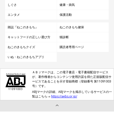
しぐさ
健康・病気
エンタメ
保護活動
雑誌『ねこのきもち』
ねこのきもち健保
キャットフードの正しい選び方
猫診断
ねこのきもちクイズ
購読者専用ページ
いぬ・ねこのきもちアプリ
ＡＢＪマークは、この電子書店・電子書籍配信サービス
が、著作権者からコンテンツ使用許諾を得た正規版配信サ
ービスであることを示す登録商標（登録番号 第11091003
号）です。
ABJマークの詳細、ABJマークを掲示しているサービスの一
覧はこちら→
https://aebs.or.jp/