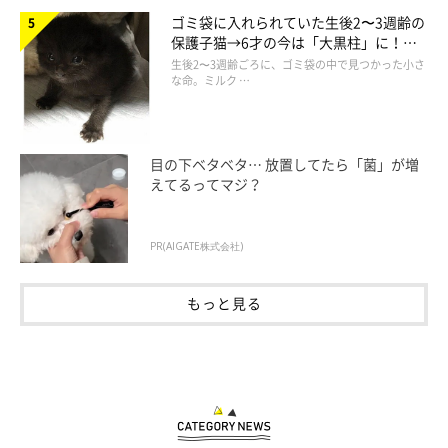
ゴミ袋に入れられていた生後2〜3週齢の
保護子猫→6才の今は「大黒柱」に！
美しい黒猫に成長した姿にグッとくる
生後2〜3週齢ごろに、ゴミ袋の中で見つかった小さ
な命。ミルク …
目の下ベタベタ… 放置してたら「菌」が増
えてるってマジ？
PR(AIGATE株式会社)
もっと見る