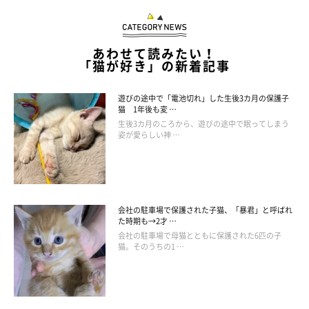
あわせて読みたい！
「猫が好き」の新着記事
遊びの途中で「電池切れ」した生後3カ月の保護子
猫 1年後も変 …
生後3カ月のころから、遊びの途中で眠ってしまう
姿が愛らしい神 …
会社の駐車場で保護された子猫、「暴君」と呼ばれ
た時期も→2才 …
@mugi411
会社の駐車場で母猫とともに保護された6匹の子
猫。そのうちの1 …
「むぎは引き取った当初とても大人しくて、抱き上げたときに私
にピタッとくっついてくれて。『このコは私が守ろう』ーーそう
思いました」
と、飼い主さん。