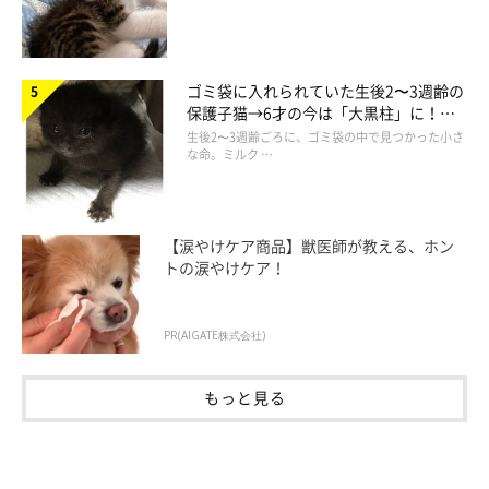
@mugi411
ゴミ袋に入れられていた生後2〜3週齢の
むぎちゃんは、とある団地に住み着いていた野良猫が生んだコで
保護子猫→6才の今は「大黒柱」に！
した。その団地には、飼い主さんのお母さんの知り合いが住んで
美しい黒猫に成長した姿にグッとくる
生後2〜3週齢ごろに、ゴミ袋の中で見つかった小さ
な命。ミルク …
いて、
「子猫たちの引き取り手が見つからなければ、保健所に連
れて行かなければならないかも…」
と飼い主さんのもとに連絡が
入ったのです。
【涙やけケア商品】獣医師が教える、ホン
トの涙やけケア！
話を聞いた飼い主さんご夫婦は、その日のうちに子猫たちに会い
に行き、3匹兄弟だった子猫のうち1匹を引き取ることに決めま
PR(AIGATE株式会社)
す。そのコがむぎちゃんでした。
もっと見る