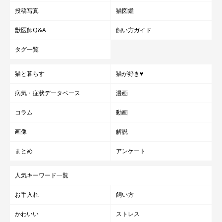
同様に愛していきたいです」
投稿写真
猫図鑑
獣医師Q&A
飼い方ガイド
タグ一覧
飼い主さんとの出会いや家族のエピソードを聞くと、またさらに
むぎちゃんのことが愛らしく思えますよね。そんなむぎちゃんの
猫と暮らす
猫が好き♥
姿は、ぜひ飼い主さんのSNSでチェックしてみてください。かわ
病気・症状データベース
漫画
いいが溢れています♡
コラム
動画
画像
解説
協力／anicas
まとめ
アンケート
参照／Twitter（
@mugi411
）、Instagram（
＠mugi0411
）
取材・文／雨宮カイ
人気キーワード一覧
お手入れ
飼い方
関連記事:
優しい後ろ姿に思わずウルッ…「愛情深い」と
かわいい
ストレス
思える猫の行動に反響