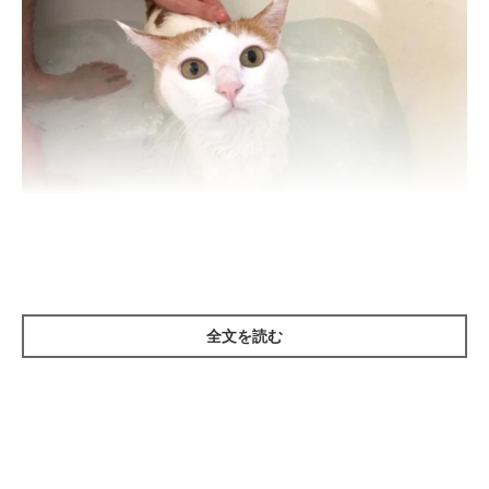
「…飼い主さんよ……」
@mugi411
飼い主さんいわく、初めてお風呂に入ったときからとってもおと
全文を読む
なしく、いつもお利口さんにしてくれているというむぎちゃん
♡ 年に一度ということもあり、
記録用に写真を撮っていた
のだ
そう！
すると、写真を撮られていることに気づいたむぎちゃんは……