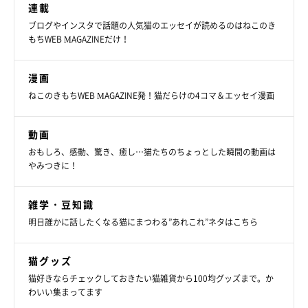
連載
「むぎの魅力は、いつも私に向けてくれる『優しい眼差し』で
ブログやインスタで話題の人気猫のエッセイが読めるのはねこのき
もちWEB MAGAZINEだけ！
す。むぎは人間の言葉をしっかり理解しているな、人間らしい
な、と思うことが多く、とても穏やかで愛情深いコだと思いま
漫画
す。私と目が合うと必ず、優しく目を細めてくれるんです」
ねこのきもちWEB MAGAZINE発！猫だらけの4コマ＆エッセイ漫画
飼い主さんが話すように、TwitterやInstagramを見ているとむぎ
動画
ちゃんの優しい表情が印象的です。見ているこちらも、優しい気
おもしろ、感動、驚き、癒し…猫たちのちょっとした瞬間の動画は
持ちになれるような気がします。
やみつきに！
雑学・豆知識
明日誰かに話したくなる猫にまつわる”あれこれ”ネタはこちら
猫グッズ
猫好きならチェックしておきたい猫雑貨から100均グッズまで。か
わいい集まってます