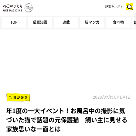
記事をさがす
TOP
猫豆知識
連載
猫マンガ
食べ物
猫が好き
2020/07/13
UP DATE
年1度の一大イベント！お風呂中の撮影に気
づいた猫で話題の元保護猫 飼い主に見せる
家族思いな一面とは