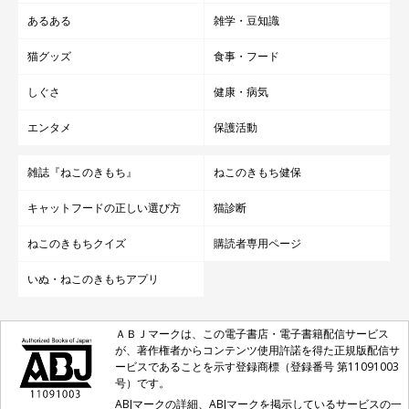
Twitterユーザー@mugi411さんの愛猫・むぎちゃん（♂）の「猫っ
あるある
雑学・豆知識
て本当に愛情深い」と思えるような、飼い主さんだけでなく多くの
ユーザーさんがウルッとしてしまったとっても優しい行動をご紹介
します。
猫グッズ
食事・フード
関連記事:
しぐさ
健康・病気
飼い主さんにゆっくり瞬きする猫 素敵な関係
性に多くの反響の声が！
エンタメ
保護活動
Twitterユーザー@mugi411さんの愛猫・むぎちゃん（♂）。飼い主
さんは「むぎちゃんと心が通じ合っている」と感じることがあるよ
うで、そのときの様子を伝える投稿が3,429件のリツイート・21,622
雑誌『ねこのきもち』
ねこのきもち健保
件のいいね（2020年1月15日時点）がつくなど、大きな反響を呼ん
でいるようです！
キャットフードの正しい選び方
猫診断
ねこのきもちクイズ
購読者専用ページ
いぬ・ねこのきもちアプリ
ＡＢＪマークは、この電子書店・電子書籍配信サービス
が、著作権者からコンテンツ使用許諾を得た正規版配信サ
ービスであることを示す登録商標（登録番号 第11091003
号）です。
ABJマークの詳細、ABJマークを掲示しているサービスの一