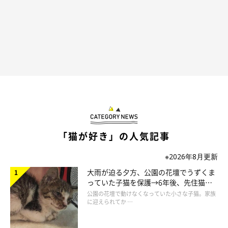
お風呂中になんともいえない表情を見せてしまったむぎちゃん
♡ そんなむぎちゃんも、とってもかわいいのでした！
愛らしい姿で、飼い主さんだけでなく見ている多くののユーザー
さんを魅了しているむぎちゃん。じつは、
元保護猫
だったのだそ
うです。そこで、むぎちゃんと飼い主さんはどのようにして出会
ったのか、くわしいお話を聞いてみました！
「猫が好き」の人気記事
※2026年8月更新
大雨が迫る夕方、公園の花壇でうずくま
っていた子猫を保護→6年後、先住猫
元保護猫だったむぎちゃんと飼い主さんの出
と“姉妹”のような関係に
公園の花壇で動けなくなっていた小さな子猫。家族
会いとは？
に迎えられてか …