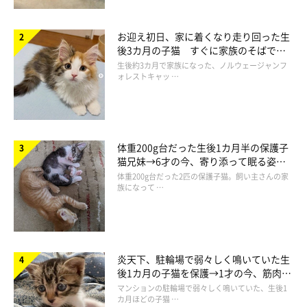
お迎え初日、家に着くなり走り回った生
後3カ月の子猫 すぐに家族のそばで落
ち着く姿に「迎えてよかった」
生後約3カ月で家族になった、ノルウェージャンフ
ォレストキャッ …
体重200g台だった生後1カ月半の保護子
猫兄妹→6才の今、寄り添って眠る姿に
ほっこり！
体重200g台だった2匹の保護子猫。飼い主さんの家
族になって …
炎天下、駐輪場で弱々しく鳴いていた生
後1カ月の子猫を保護→1才の今、筋肉質
でツンデレなコに成長
マンションの駐輪場で弱々しく鳴いていた、生後1
カ月ほどの子猫 …