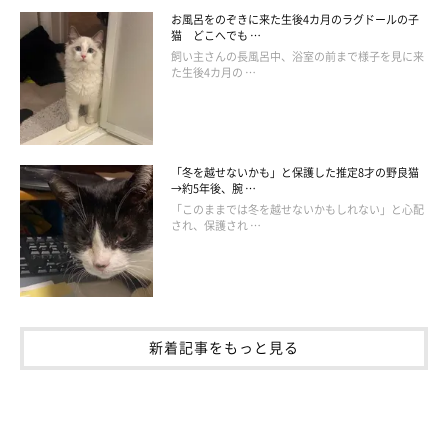
お風呂をのぞきに来た生後4カ月のラグドールの子
猫 どこへでも …
ほかの2匹も無事に里親さんが決まり、3匹の子猫は新しい家族の
飼い主さんの長風呂中、浴室の前まで様子を見に来
た生後4カ月の …
もとで暮らすことに。この日から、むぎちゃんと飼い主さんご夫
婦の生活が始まりました。
「冬を越せないかも」と保護した推定8才の野良猫
→約5年後、腕 …
「このままでは冬を越せないかもしれない」と心配
され、保護され …
新着記事をもっと見る