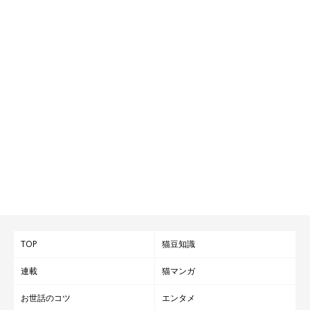
@mugi0411
最後に、飼い主さんに
「むぎちゃんへの思い」
を尋ねてみると、
こう話してくれました。
TOP
猫豆知識
「むぎが、私たち家族を愛してくれているのが伝わるので、いつ
連載
猫マンガ
も幸せです。むぎは間違いなく我が家の長男なので、これからも
お世話のコツ
エンタメ
ペットとしてではなく、我が家の子どもであり、長男として娘と