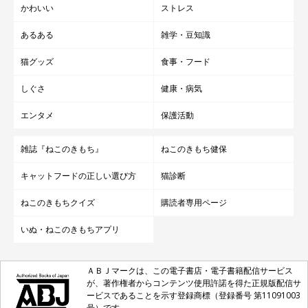
かわいい
ストレス
あるある
雑学・豆知識
猫グッズ
食事・フード
しぐさ
健康・病気
エンタメ
保護活動
雑誌『ねこのきもち』
ねこのきもち健保
キャットフードの正しい選び方
猫診断
ねこのきもちクイズ
購読者専用ページ
いぬ・ねこのきもちアプリ
ＡＢＪマークは、この電子書店・電子書籍配信サービス
が、著作権者からコンテンツ使用許諾を得た正規版配信サ
ービスであることを示す登録商標（登録番号 第11091003
号）です。