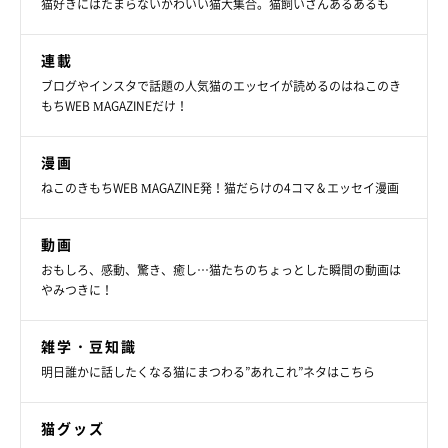
猫好きにはたまらないかわいい猫大集合。猫飼いさんあるあるも
連載
ブログやインスタで話題の人気猫のエッセイが読めるのはねこのき
もちWEB MAGAZINEだけ！
漫画
ねこのきもちWEB MAGAZINE発！猫だらけの4コマ＆エッセイ漫画
動画
おもしろ、感動、驚き、癒し…猫たちのちょっとした瞬間の動画は
やみつきに！
雑学・豆知識
明日誰かに話したくなる猫にまつわる”あれこれ”ネタはこちら
猫グッズ