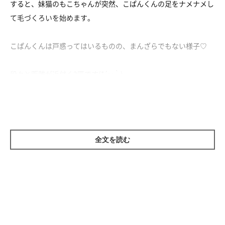
すると、妹猫のもこちゃんが突然、こぱんくんの足をナメナメし
て毛づくろいを始めます。
こぱんくんは戸惑ってはいるものの、まんざらでもない様子♡
段々と距離が近付く2匹です(*´ω｀)
全文を読む