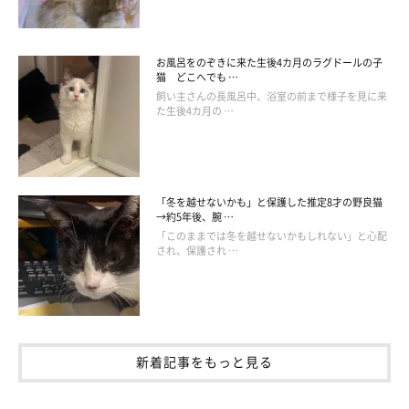
お風呂をのぞきに来た生後4カ月のラグドールの子
猫 どこへでも …
飼い主さんの長風呂中、浴室の前まで様子を見に来
た生後4カ月の …
「冬を越せないかも」と保護した推定8才の野良猫
→約5年後、腕 …
「このままでは冬を越せないかもしれない」と心配
され、保護され …
新着記事をもっと見る