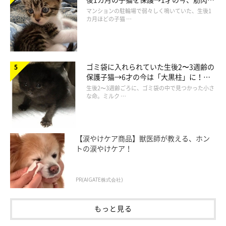
でツンデレなコに成長
マンションの駐輪場で弱々しく鳴いていた、生後1
カ月ほどの子猫 …
ゴミ袋に入れられていた生後2〜3週齢の
保護子猫→6才の今は「大黒柱」に！
美しい黒猫に成長した姿にグッとくる
生後2〜3週齢ごろに、ゴミ袋の中で見つかった小さ
な命。ミルク …
【涙やけケア商品】獣医師が教える、ホン
トの涙やけケア！
PR(AIGATE株式会社)
もっと見る