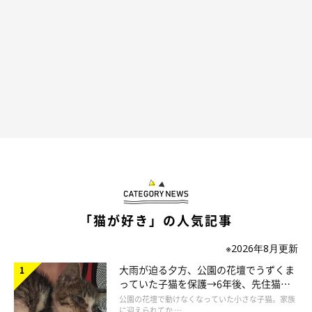
「猫が好き」の人気記事
※2026年8月更新
大雨が迫る夕方、公園の花壇でうずくま
っていた子猫を保護→6年後、先住猫
と“姉妹”のような関係に
公園の花壇で動けなくなっていた小さな子猫。家族
に迎えられてか …