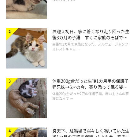
お迎え初日、家に着くなり走り回った生
後3カ月の子猫 すぐに家族のそばで落
ち着く姿に「迎えてよかった」
生後約3カ月で家族になった、ノルウェージャンフ
ォレストキャッ …
体重200g台だった生後1カ月半の保護子
猫兄妹→6才の今、寄り添って眠る姿に
ほっこり！
体重200g台だった2匹の保護子猫。飼い主さんの家
族になって …
炎天下、駐輪場で弱々しく鳴いていた生
後1カ月の子猫を保護→1才の今、筋肉質