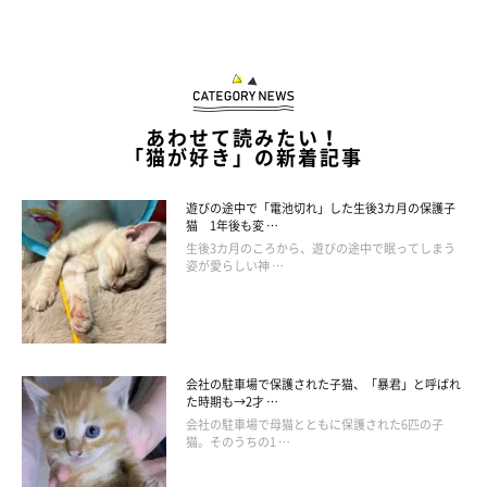
あわせて読みたい！
「猫が好き」の新着記事
遊びの途中で「電池切れ」した生後3カ月の保護子
猫 1年後も変 …
生後3カ月のころから、遊びの途中で眠ってしまう
姿が愛らしい神 …
会社の駐車場で保護された子猫、「暴君」と呼ばれ
た時期も→2才 …
会社の駐車場で母猫とともに保護された6匹の子
猫。そのうちの1 …